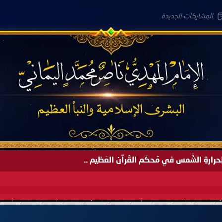
المشاركات الجديدة
َةً لِحرارةِ الشَّمس في مُحكَم القُرآن العَظيم ..