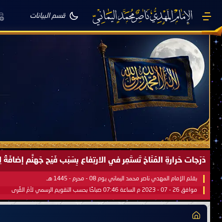
قسم البيانات
دَرَجات حَرارةِ المُنَاخ تَستَمِر في الارتِفاع بِسَبَب فَيْح جَهنَّم إضاف
بقلم الإمام المهدي ناصر محمد اليماني يوم 08 - محرم - 1445 هـ
موافق 26 - 07 - 2023 م الساعة 07:46 صباحًا بحسب التقويم الرسمي لأمّ القُرى