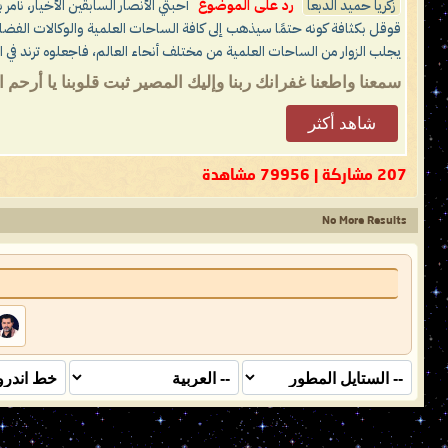
زكريا حميد الدبعا
رد على الموضوع
أحبتي الأنصار السابقين الأخيار، نأمر
قوقل بكثافة كونه حتمًا سيذهب إلى كافة الساحات العلمية والوكالات الفضائ
يجلب الزوار من الساحات العلمية من مختلف أنحاء العالم، فاجعلوه ترند في ال
سمعنا واطعنا غفرانك ربنا وإليك المصير ثبت قلوبنا يا أرحم 
شاهد أكثر
207 مشاركة | 79956 مشاهدة
No More Results