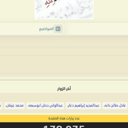
المواضيع
آخر الزوار
عادل صالح دانه
،
عبدالمجيد إبراهيم دغار
،
عبدالولي دحان ابوسبعه
،
محمد عزمان
،
ن
عدد زيارات هذه الصفحة