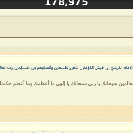
178,975
 الإمام المَهديّ إلى جَيش المُؤمنين لتَحرير فلسطين وأنصارهم مِن المُسلِمين لِرَبّ العالَمين ا
ة العالمين سبحانك يا ربي سبحانك يا إلهي ما أعظمك وما أعظم حكمتك