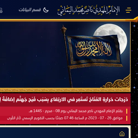
قسم البيانات
دَرَجات حَرارةِ المُنَاخ تَستَمِر في الارتِفاع بِسَبَب فَيْح جَهنَّم إضاف
بقلم الإمام المهدي ناصر محمد اليماني يوم 08 - محرم - 1445 هـ
موافق 26 - 07 - 2023 م الساعة 07:46 صباحًا بحسب التقويم الرسمي لأمّ القُرى