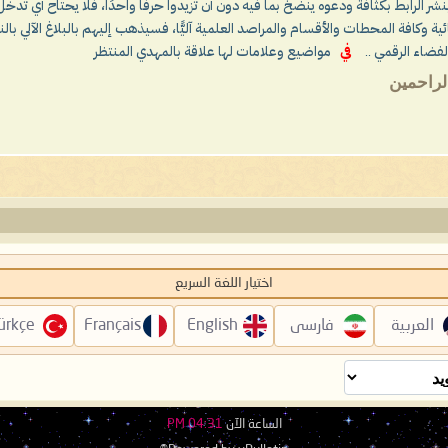
 بنشر الرابط بكثافة ودعوه ينضخ بما فيه دون أن تزيدوا حرفًا واحدًا، فلا يحتاح أي تدخل
ية وكافة المحطات والأقسام والمراصد العلمية آليًّا، فسيذهب إليهم بالبلاغ الآلي
فضاء الرقمي ..
في
مواضيع وعلامات لها علاقة بالمهدي المنتظر
الراحمين
اختيار اللغة السريع
العربية
فارسی
English
Français
ürkçe
الساعة الآن
04:31 PM