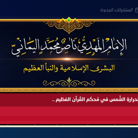
المشاركات الجديدة
َةً لِحرارةِ الشَّمس في مُحكَم القُرآن العَظيم ..