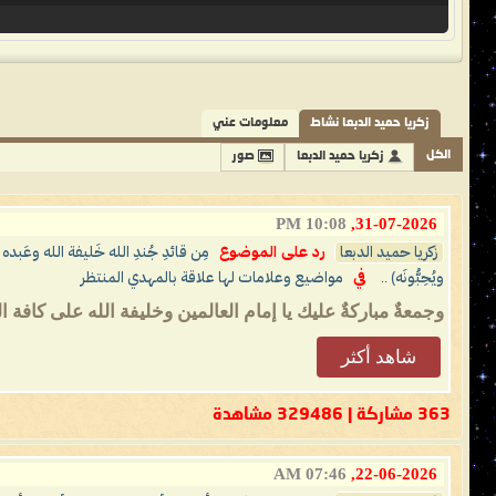
زكريا حميد الدبعا نشاط
معلومات عني
الكل
زكريا حميد الدبعا
صور
10:08 PM
31-07-2026,
زكريا حميد الدبعا
رد على الموضوع
مِن قائدِ جُندِ الله خَليفة الله وعَبده
ويُحِبُّونَه) ..
في
مواضيع وعلامات لها علاقة بالمهدي المنتظر
وجمعةٌ مباركةٌ عليك يا إمام العالمين وخليفة الله على كاف
شاهد أكثر
363 مشاركة | 329486 مشاهدة
07:46 AM
22-06-2026,