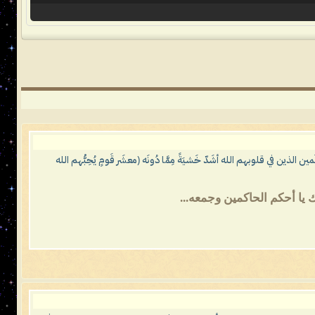
لذين في قلوبهم الله أشَدّ خَشيَةً مِمَّا دُونَه (معشَر قَومٍ يُحِبُّهم الله
 يا أحكم الحاكمين وجمعه...