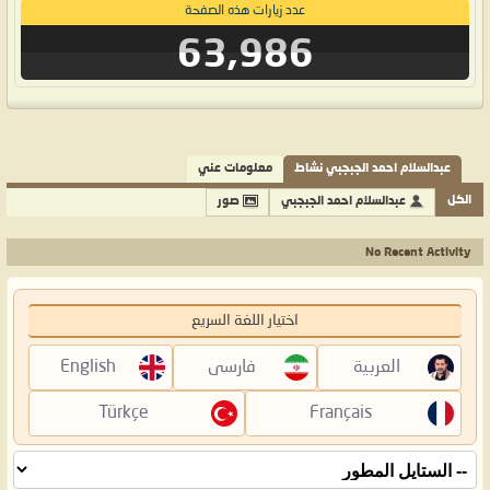
عدد زيارات هذه الصفحة
63,986
عبدالسلام احمد الجبجبي نشاط
معلومات عني
الكل
عبدالسلام احمد الجبجبي
صور
No Recent Activity
اختيار اللغة السريع
العربية
فارسی
English
Türkçe
Français