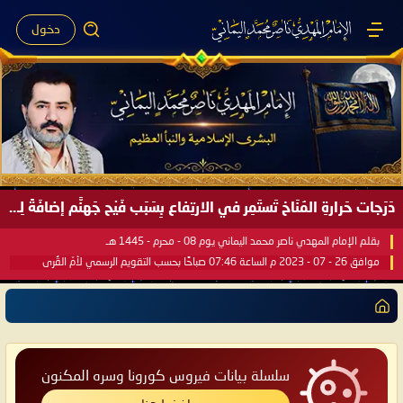
دخول
دَرَجات حَرارةِ المُنَاخ تَستَمِر في الارتِفاع بِسَبَب فَيْح جَهنَّم إضافَةً لِحرارةِ الشَّمس في مُحكَم القُرآن العَظيم ..
بقلم الإمام المهدي ناصر محمد اليماني يوم 08 - محرم - 1445 هـ
موافق 26 - 07 - 2023 م الساعة 07:46 صباحًا بحسب التقويم الرسمي لأمّ القُرى
سلسلة بيانات فيروس كورونا وسره المكنون