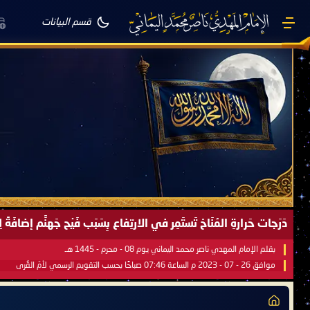
قسم البيانات
دَرَجات حَرارةِ المُنَاخ تَستَمِر في الارتِفاع بِسَبَب فَيْح جَهنَّم إضاف
بقلم الإمام المهدي ناصر محمد اليماني يوم 08 - محرم - 1445 هـ
موافق 26 - 07 - 2023 م الساعة 07:46 صباحًا بحسب التقويم الرسمي لأمّ القُرى