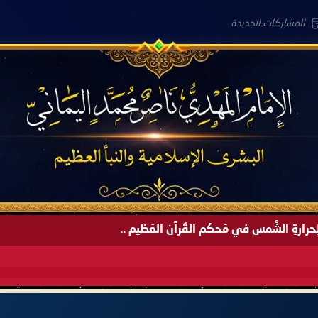
المشاركات الجديدة
َةً لِحرارةِ الشَّمس في مُحكَم القُرآن العَظيم ..