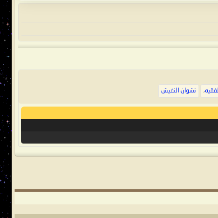
لفقيه
،
نشوان النفيش