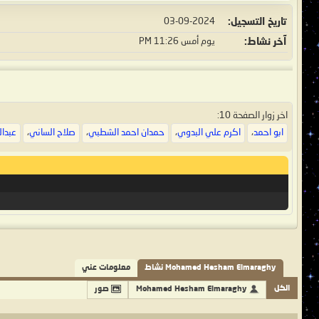
تاريخ التسجيل
03-09-2024
آخر نشاط
يوم أمس
11:26 PM
اخر زوار الصفحة 10:
ابو احمد
،
اكرم علي البدوي
،
حمدان احمد الشطبي
،
صلاح الساني
،
عبدال
Mohamed Hesham Elmaraghy نشاط
معلومات عني
الكل
Mohamed Hesham Elmaraghy
صور