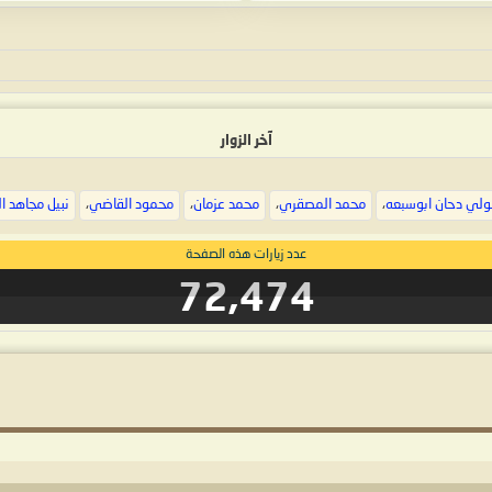
آخر الزوار
ولي دحان ابوسبعه
،
محمد المصقري
،
محمد عزمان
،
محمود القاضي
،
نبيل مجاهد ا
عدد زيارات هذه الصفحة
72,474