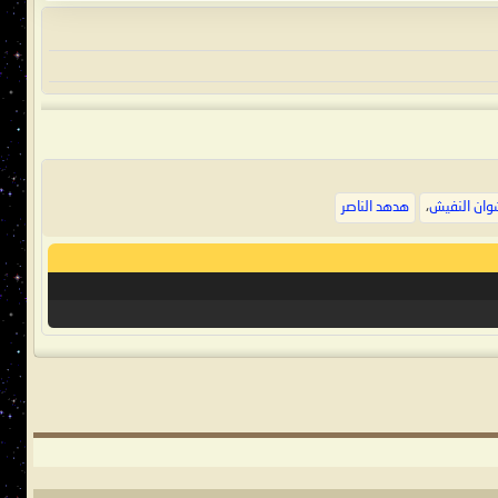
وان النفيش
،
هدهد الناصر