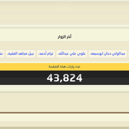
آخر الزوار
عبدالولي دحان ابوسبعه
،
علوي علي عبدالله
،
غرام أحمد
،
نبيل مجاهد الفقيه
،
نش
عدد زيارات هذه الصفحة
43,824