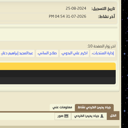
تاريخ التسجيل
25-08-2024
آخر نشاط
31-07-2026
04:54 PM
اخر زوار الصفحة 10:
إدارة المنتديات
،
اكرم علي البدوي
،
صلاح الساني
،
عبدالمجيد إبراهيم دغار
،
جياد يحيئ الكردي نشاط
معلومات عني
الكل
جياد يحيئ الكردي
صور