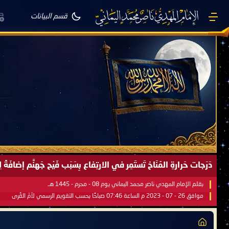
قسم البيانات
دَرَجات حَرارةِ المُنَاخ تَستَمِر في الارتِفاع بِسَبَب فَيْح جَهنَّم إضاف
بقلم الإمام المهدي ناصر محمد اليماني يوم 08 - محرم - 1445 هـ
موافق 26 - 07 - 2023 م الساعة 07:46 صباحًا بحسب التقويم الرسمي لأمّ القُرى