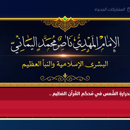
المشاركات الجديدة
َةً لِحرارةِ الشَّمس في مُحكَم القُرآن العَظيم ..