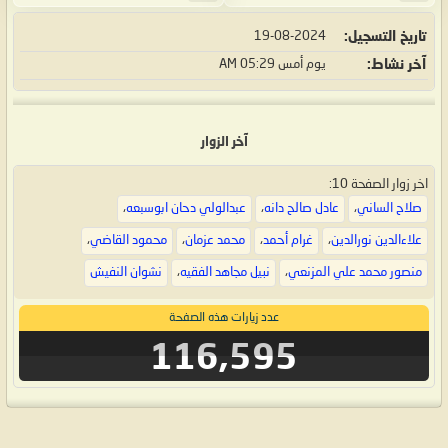
تاريخ التسجيل
19-08-2024
آخر نشاط
يوم أمس
05:29 AM
آخر الزوار
اخر زوار الصفحة 10:
صلاح الساني
،
عادل صالح دانه
،
عبدالولي دحان ابوسبعه
،
علاءالدين نورالدين
،
غرام أحمد
،
محمد عزمان
،
محمود القاضي
،
منصور محمد علي المزنعي
،
نبيل مجاهد الفقيه
،
نشوان النفيش
عدد زيارات هذه الصفحة
116,595