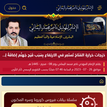
دخول
دَرَجات حَرارةِ المُنَاخ تَستَمِر في الارتِفاع بِسَبَب فَيْح جَهنَّم إضافَةً لِحرارةِ الشَّمس في مُحكَم القُرآن العَظيم ..
بقلم الإمام المهدي ناصر محمد اليماني يوم 08 - محرم - 1445 هـ
موافق 26 - 07 - 2023 م الساعة 07:46 صباحًا بحسب التقويم الرسمي لأمّ القُرى
سلسلة بيانات فيروس كورونا وسره المكنون