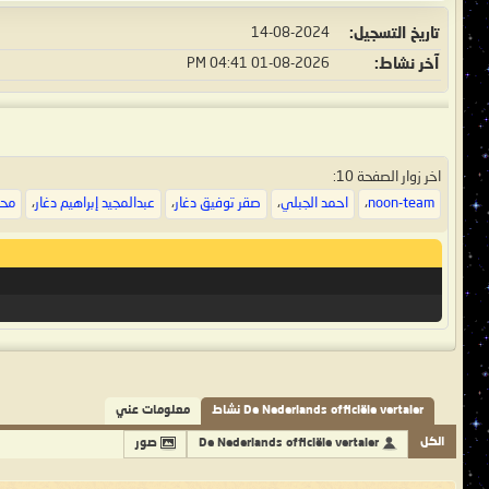
تاريخ التسجيل
14-08-2024
آخر نشاط
01-08-2026
04:41 PM
اخر زوار الصفحة 10:
noon-team
،
احمد الجبلي
،
صقر توفيق دغار
،
عبدالمجيد إبراهيم دغار
،
محم
De Nederlands officiële vertaler نشاط
معلومات عني
الكل
De Nederlands officiële vertaler
صور