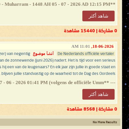
**Imam Al-Mahdi Nasser Mohammed Al-Yamani** 20 - Muharram - 1448 AH 05 - 07 - 2026 AD 12:15 PM...
شاهد أكثر
0 مشاركة | 15440 مشاهدة
11:01 AM
18-06-2026,
De Nederlands officiële vertaler
أنشأ موضوع
ezer) van negentig
an de zonnewende (juni 2026) nadert. Het is tijd voor een serieus
 een van de leugenaars? En elk jaar zijn jullie in goede staat en
blijven jullie standvastig op de waarheid tot de Dag des Oordeels.
--- **Imam al-Mahdi Nasser Mohammed al-Yamani** 02 - Muharram - 1448 H 17 - 06 - 2026 01:41 PM (volgens de officiële Umm...
شاهد أكثر
0 مشاركة | 8568 مشاهدة
No More Results