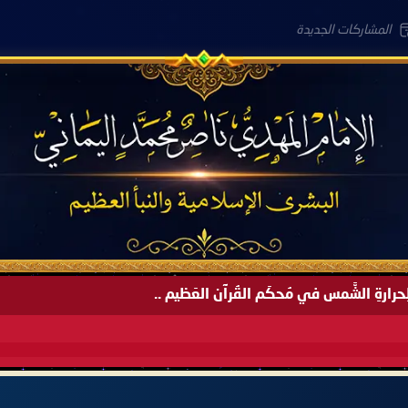
المشاركات الجديدة
َةً لِحرارةِ الشَّمس في مُحكَم القُرآن العَظيم ..