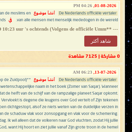
04:26 PM
01-08-2026,
De Nederlands officiële vertaler
أنشأ موضوع
van de moslims en
van alle mensen met menselijk mededogen in de wereld.
في
nds
--- **De Imam Mahdi Nasser Mohammed Al-Yamani** 17 - Safar - 1448 AH 31 - 07 - 2026 AD 10:23 uur 's ochtends (Volgens de officiële Umm...
شاهد أكثر
0 مشاركة | 7125 مشاهدة
06:23 AM
13-07-2026,
De Nederlands officiële vertaler
أنشأ موضوع
iste wetenschappelijke naam in het boek (Zomer van Saqar). Wanneer
 dat de helft van de schijf van de rampzalige planeet Saqar opkomt.
. Vervloekt is degene die leugens over God vertelt of Zijn tekenen
n dichtgestopt, alsof ze niets weten van de duidelijke verzen in
van de schaduw vlak voor zonsopgang en vlak voor de schemering.
 Ik wil alleen dat de volkeren naar God vluchten, zodat Hij jullie
, want Hij hoort en ziet jullie vanaf Zijn grote troon in de hemel.