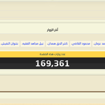
آخر الزوار
د عزمان
،
محمود القاضي
،
ناشر الحق همدان
،
نبيل مجاهد الفقيه
،
نشوان النفيش
،
عدد زيارات هذه الصفحة
169,361