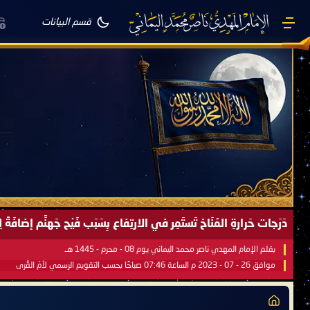
قسم البيانات
دَرَجات حَرارةِ المُنَاخ تَستَمِر في الارتِفاع بِسَبَب فَيْح جَهنَّم إضاف
بقلم الإمام المهدي ناصر محمد اليماني يوم 08 - محرم - 1445 هـ
موافق 26 - 07 - 2023 م الساعة 07:46 صباحًا بحسب التقويم الرسمي لأمّ القُرى