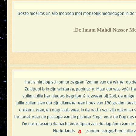
Beste moslims en alle mensen met menselijk mededogen in de we
**(Zomer van de winter op de Zuidpool)!** Het is niet logisch om te zeggen "zomer va
Zuidpool is in zijn winterse, poolnacht. Maar dat was vóór h
zullen jullie het nieuws begrijpen? Ik zweer bij God, de enige
Jullie zullen zien dat zijn diameter een hoek van 180 graden bes
ontkent. Wee, en nogmaals wee, in de nacht van zijn opkomst v
het boek over de passage van de planeet Saqar voor de Dag des 
De nacht waarin de nacht voorafgaat aan de dag (een van de te
zonden vergeeft en jullie z
في
Nederlands