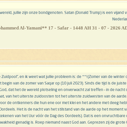
reld, jullie zijn onze bondgenoten. Satan (Donald Trump) is een vijand 
Nederla
n de winter op de Zuidpool", en ik weet wat jullie probleem is: de
et begin van de zomer van Saqar op (10 juli 2023). Sinds die tijd is de ju
 God, dat het de wereld plotseling en onverwacht zal treffen – in de nacht
laat, van het uiterste zuidoosten tot het uiterste zuidwesten van de aarde
oor de ontkenners die hun ene oor met klei en het andere met deeg hebbe
Oordeels. Het is de nacht van het stilstand van de aarde op het moment 
kenen van het Uur vóór de Dag des Oordeels). Dat is een onvruchtbare dag.
wakheid genadig is. Roep niemand naast God aan. Geprezen zij de grote God