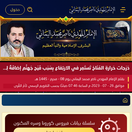
دخول
دَرَجات حَرارةِ المُنَاخ تَستَمِر في الارتِفاع بِسَبَب فَيْح جَهنَّم إضافَةً لِحرارةِ الشَّمس في مُحكَم القُرآن العَظيم ..
بقلم الإمام المهدي ناصر محمد اليماني يوم 08 - محرم - 1445 هـ
موافق 26 - 07 - 2023 م الساعة 07:46 صباحًا بحسب التقويم الرسمي لأمّ القُرى
سلسلة بيانات فيروس كورونا وسره المكنون