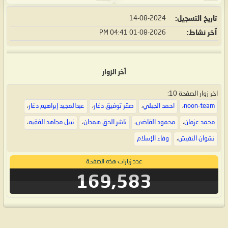
تاريخ التسجيل
14-08-2024
آخر نشاط
01-08-2026
04:41 PM
آخر الزوار
اخر زوار الصفحة 10:
noon-team
،
احمد الجبلي
،
صقر توفيق دغار
،
عبدالمجيد إبراهيم دغار
،
محمد عزمان
،
محمود القاضي
،
ناشر الحق همدان
،
نبيل مجاهد الفقيه
،
نشوان النفيش
،
وفاء الإسلام
عدد زيارات هذه الصفحة
169,583