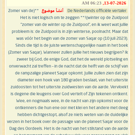
06:23 AM
13-07-2026,
De Nederlands officiële vertaler
أنشأ موضوع
**(Zomer van de
winter op de Zuidpool)!** Het is niet logisch om te zeggen
"zomer van de winter op de Zuidpool", en ik weet wat jullie
probleem is: de Zuidpool is in zijn winterse, poolnacht. Maar dat
was vóór het begin van de zomer van Saqar op (10 juli 2023).
Sinds die tijd is de juiste wetenschappelijke naam in het boek
(Zomer van Saqar). Wanneer zullen jullie het nieuws begrijpen? Ik
zweer bij God, de enige God, dat het de wereld plotseling en
onverwacht zal treffen – in de nacht dat de helft van de schijf van
de rampzalige planeet Saqar opkomt. Jullie zullen zien dat zijn
diameter een hoek van 180 graden beslaat, van het uiterste
zuidoosten tot het uiterste zuidwesten van de aarde. Vervloekt
is degene die leugens over God vertelt of Zijn tekenen ontkent.
Wee, en nogmaals wee, in de nacht van zijn opkomst voor de
ontkenners die hun ene oor met klei en het andere met deeg
hebben dichtgestopt, alsof ze niets weten van de duidelijke
verzen in het boek over de passage van de planeet Saqar voor de
Dag des Oordeels. Het is de nacht van het stilstand van de aarde