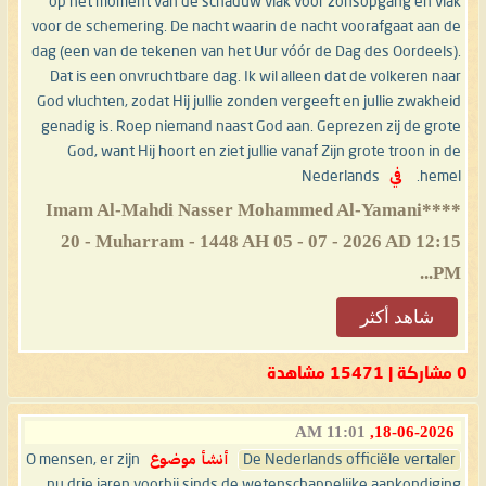
op het moment van de schaduw vlak voor zonsopgang en vlak
voor de schemering. De nacht waarin de nacht voorafgaat aan de
dag (een van de tekenen van het Uur vóór de Dag des Oordeels).
Dat is een onvruchtbare dag. Ik wil alleen dat de volkeren naar
God vluchten, zodat Hij jullie zonden vergeeft en jullie zwakheid
genadig is. Roep niemand naast God aan. Geprezen zij de grote
God, want Hij hoort en ziet jullie vanaf Zijn grote troon in de
hemel.
في
Nederlands
**Imam Al-Mahdi Nasser Mohammed Al-Yamani**
20 - Muharram - 1448 AH 05 - 07 - 2026 AD 12:15
PM...
شاهد أكثر
0 مشاركة | 15471 مشاهدة
11:01 AM
18-06-2026,
De Nederlands officiële vertaler
أنشأ موضوع
O mensen, er zijn
nu drie jaren voorbij sinds de wetenschappelijke aankondiging