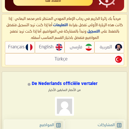
اضغط هنا
مرحباً بك زائرنا الكريم في رحاب الإمام المهدي المنتظر ناصر محمد اليماني : إذا
كانت هذه الزيارة الأولى تفضل بقراءة
التعليمات
أما إذا كنت تريد التسجيل فتفضل
بالضغط على
التسجيل
وتبدأ بالمشاركة في المواضيع، أما إذا كنت تريد تصفح
المواضيع فتفضل باختيار القسم المناسب أسفله.
العربية
فارسی
English
Français
Türkçe
De Nederlands officiële vertaler
من الأنصار السابقين الأخيار
المشاركات
المواضيع