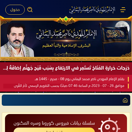
دخول
دَرَجات حَرارةِ المُنَاخ تَستَمِر في الارتِفاع بِسَبَب فَيْح جَهنَّم إضافَةً لِحرارةِ الشَّمس في مُحكَم القُرآن العَظيم ..
بقلم الإمام المهدي ناصر محمد اليماني يوم 08 - محرم - 1445 هـ
موافق 26 - 07 - 2023 م الساعة 07:46 صباحًا بحسب التقويم الرسمي لأمّ القُرى
سلسلة بيانات فيروس كورونا وسره المكنون