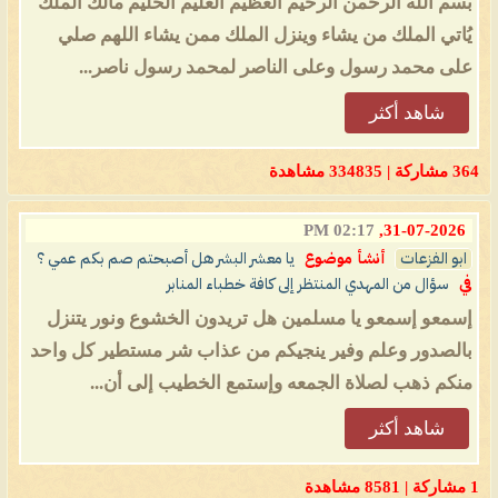
بسم الله الرحمن الرحيم العظيم العليم الحليم مالك الملك
يُاتي الملك من يشاء وينزل الملك ممن يشاء اللهم صلي
على محمد رسول وعلى الناصر لمحمد رسول ناصر...
شاهد أكثر
364 مشاركة | 334835 مشاهدة
02:17 PM
31-07-2026,
ابو الفزعات
أنشأ موضوع
يا معشر البشر هل أصبحتم صم بكم عمي ؟
في
سؤال من المهدي المنتظر إلى كافة خطباء المنابر
إسمعو إسمعو يا مسلمين هل تريدون الخشوع ونور يتنزل
بالصدور وعلم وفير ينجيكم من عذاب شر مستطير كل واحد
منكم ذهب لصلاة الجمعه وإستمع الخطيب إلى أن...
شاهد أكثر
1 مشاركة | 8581 مشاهدة