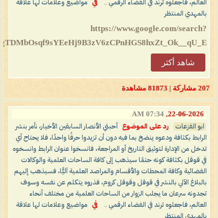
العالم، فاجعلوه ترند في الفضاء الرقمي ..
في
مواضيع وعلامات لها علاقة
بالمهدي المنتظر
https://www.google.com/search?
TDMbOsqf9sYEeHj9B3zV6zCPnHGS8hxZt_Ok__qU_E...
شاهد أكثر
207 مشاركة | 81873 مشاهدة
07:34 AM
22-06-2026,
ابو الفزعات
رد على الموضوع
أحبتي الأنصار السابقين الأخيار، نأمر بنشر
الرابط بكثافة ودعوه ينضخ بما فيه دون أن تزيدوا حرفًا واحدًا، فلا يحتاح أي
تدخل من الإدارة لتوثيق التاريخ أو المراجعة، فانسخوا عنوان الرابط وانسخوه
في قوقل بكثافة كونه حتمًا سيذهب إلى كافة الساحات العلمية والوكالات
الفضائية وكافة المحطات والأقسام والمراصد العلمية آليًّا، فسيذهب إليهم
بالبلاغ الآلي بالنشر في قوقل وقوقل كروم، فذروه يتكلم عن نفسه وسوف
تجدونه سرعان ما يجلب الزوار من الساحات العلمية من مختلف أنحاء
العالم، فاجعلوه ترند في الفضاء الرقمي ..
في
مواضيع وعلامات لها علاقة
بالمهدي المنتظر