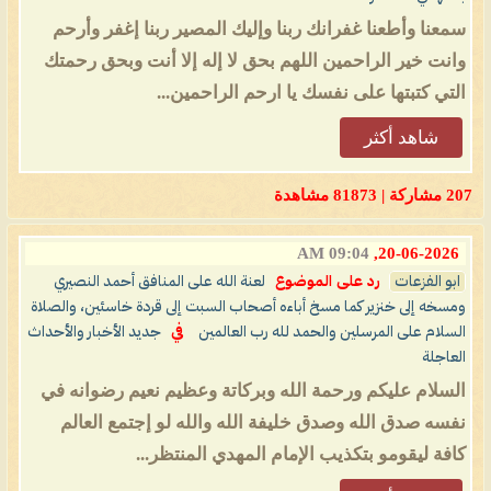
سمعنا وأطعنا غفرانك ربنا وإليك المصير ربنا إغفر وأرحم
وانت خير الراحمين اللهم بحق لا إله إلا أنت وبحق رحمتك
التي كتبتها على نفسك يا ارحم الراحمين...
شاهد أكثر
207 مشاركة | 81873 مشاهدة
09:04 AM
20-06-2026,
ابو الفزعات
رد على الموضوع
لعنة الله على المنافق أحمد النصيري
ومسخه إلى خنزير كما مسخ أباءه أصحاب السبت إلى قردة خاسئين، والصلاة
السلام على المرسلين والحمد لله رب العالمين
في
جديد الأخبار والأحداث
العاجلة
السلام عليكم ورحمة الله وبركاتة وعظيم نعيم رضوانه في
نفسه صدق الله وصدق خليفة الله والله لو إجتمع العالم
كافة ليقومو بتكذيب الإمام المهدي المنتظر...