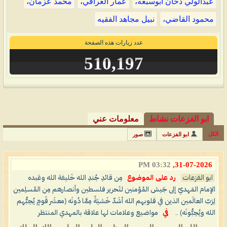
عبدالولي دحان ابوسبعه
،
عمار العراقي
،
محمد عزمان
،
محمود القاضي
،
نبيل مجاهد الفقيه
عدد زيارات هذه الصفحة
510,197
ابو الفزعات نشاط
معلومات عني
الكل
ابو الفزعات
صور
03:32 PM
31-07-2026,
ابو الفزعات
رد على الموضوع
مِن قائدِ جُندِ الله خَليفة الله وعَبده
الإمام المَهديّ إلى جَيش المُؤمنين لتَحرير فلسطين وأنصارهم مِن المُسلِمين
لِرَبّ العالَمين الذين في قلوبهم الله أشَدّ خَشيَةً مِمَّا دُونَه (معشَر قَومٍ يُحِبُّهم
الله ويُحِبُّونَه) ..
في
مواضيع وعلامات لها علاقة بالمهدي المنتظر