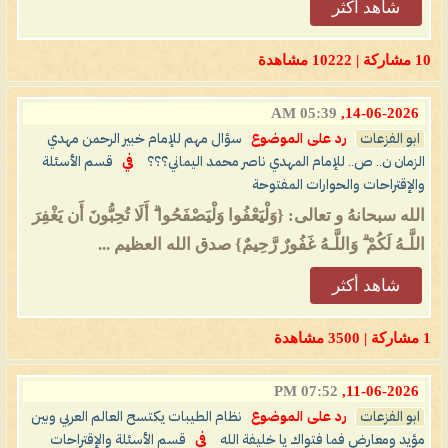
شاهد أكثر
10 مشاركة | 10222 مشاهدة
05:39 AM
14-06-2026,
ابو الفزعات
رد على الموضوع
سؤال مهم للإمام خبير الرحمن مهدي
الزمان ن.. ص.. للإمام المهدي ناصر محمد اليماني؟؟؟
في
قسم الأسئلة
والإقتراحات والحوارات المفتوحة
الله سبحانهُ و تعالى: {وَلْيَعْفُوا وَلْيَصْفَحُوا ۗ أَلَا تُحِبُّونَ أَن يَغْفِرَ
اللَّـهُ لَكُمْ ۗ وَاللَّـهُ غَفُورٌ رَّحِيمٌ} صدق الله العظيم ...
شاهد أكثر
1 مشاركة | 3500 مشاهدة
07:52 PM
11-06-2026,
ابو الفزعات
رد على الموضوع
نظام الطيبات يكتسح العالم العربي وبين
مؤيد ومعارض فما فتواك يا خليفة الله
في
قسم الأسئلة والإقتراحات