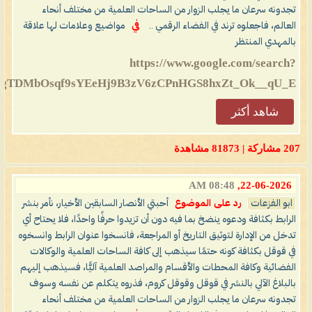
تجدونه سرعان ما يجلب الزوار من الساحات العلمية من مختلف أنحاء
العالم، فاجعلوه ترند في الفضاء الرقمي ..
في
مواضيع وعلامات لها علاقة
بالمهدي المنتظر
https://www.google.com/search?
TDMbOsqf9sYEeHj9B3zV6zCPnHGS8hxZt_Ok__qU_E...
شاهد أكثر
207 مشاركة | 81873 مشاهدة
08:48 AM
22-06-2026,
ابو الفزعات
رد على الموضوع
أحبتي الأنصار السابقين الأخيار، نأمر بنشر
الرابط بكثافة ودعوه ينضخ بما فيه دون أن تزيدوا حرفًا واحدًا، فلا يحتاح أي
تدخل من الإدارة لتوثيق التاريخ أو المراجعة، فانسخوا عنوان الرابط وانسخوه
في قوقل بكثافة كونه حتمًا سيذهب إلى كافة الساحات العلمية والوكالات
الفضائية وكافة المحطات والأقسام والمراصد العلمية آليًّا، فسيذهب إليهم
بالبلاغ الآلي بالنشر في قوقل وقوقل كروم، فذروه يتكلم عن نفسه وسوف
تجدونه سرعان ما يجلب الزوار من الساحات العلمية من مختلف أنحاء