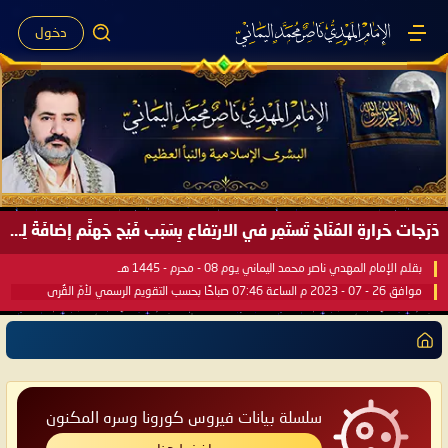
دخول
دَرَجات حَرارةِ المُنَاخ تَستَمِر في الارتِفاع بِسَبَب فَيْح جَهنَّم إضافَةً لِحرارةِ الشَّمس في مُحكَم القُرآن العَظيم ..
بقلم الإمام المهدي ناصر محمد اليماني يوم 08 - محرم - 1445 هـ
موافق 26 - 07 - 2023 م الساعة 07:46 صباحًا بحسب التقويم الرسمي لأمّ القُرى
سلسلة بيانات فيروس كورونا وسره المكنون