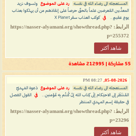
المستعجله الى رضاء الله في نفسه
رد على الموضوع
ولسوف نزيد
المعذَّبين المُعرضين علماً بالحقّ حرصاً على إنقاذهم من أن يهلكوا بعذاب
يومٍ عقيمٍ ..
في
كوكب العذاب سقر X Planet
الرابط: https://nasser-alyamani.org/showthread.php?
p=255372
شاهد أكثر
55 مشاركة | 212995 مشاهدة
08:27 PM
05-08-2026,
المستعجله الى رضاء الله في نفسه
رد على الموضوع
دَعوة المَهديّ
المُنتَظَر إلى الاحتِكام إلَى كِتاب الله إنْ كُنتُم بِه مُؤمنين ..
في
القول الفصل
في حقيقة إسم المهدي المنتظر
الرابط: https://nasser-alyamani.org/showthread.php?
p=23296
شاهد أكثر