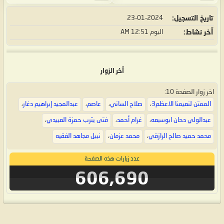
تاريخ التسجيل
23-01-2024
آخر نشاط
اليوم
12:51 AM
آخر الزوار
اخر زوار الصفحة 10:
الممتن لنعيمنا الاعظم3
،
صلاح الساني
،
عاصم
،
عبدالمجيد إبراهيم دغار
،
عبدالولي دحان ابوسبعه
،
غرام أحمد
،
فتى يثرب حمزة العبيدي
،
محمد حميد صالح الرازقي
،
محمد عزمان
،
نبيل مجاهد الفقيه
عدد زيارات هذه الصفحة
606,690