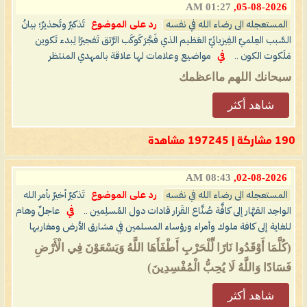
01:27 AM
05-08-2026,
المستعجله الى رضاء الله في نفسه
رد على الموضوع
تَذكيرٌ وتَحذيرٌ؛ بيانُ
السَّبب العِلميّ الفِيزيائيّ العَظيم الذي فَجَّرَ كَوكَب الرَّتق تَفجيرًا لِبدء تَكوين
مَلَكوت الكون ..
في
مواضيع وعلامات لها علاقة بالمهدي المنتظر
سبحانك اللهم مااعظمك
شاهد أكثر
190 مشاركة | 197245 مشاهدة
08:43 AM
02-08-2026,
المستعجله الى رضاء الله في نفسه
رد على الموضوع
تَذكيرٌ أخيرٌ بأمر الله
الواحِد القهَّار إلى كافَّة صُنَّاع القَرار قادات دول المُسلِمين ..
في
عاجلٌ وهام
للغاية إلى كافة ملوك وأمراء ورؤساء المسلمين في مشارق الأرض ومغاربها
(كُلَّمَا أَوْقَدُوا نَارًا لِّلْحَرْبِ أَطْفَأَهَا اللَّهُ وَيَسْعَوْنَ فِي الْأَرْضِ
فَسَادًا وَاللَّهُ لَا يُحِبُّ الْمُفْسِدِينَ)
شاهد أكثر