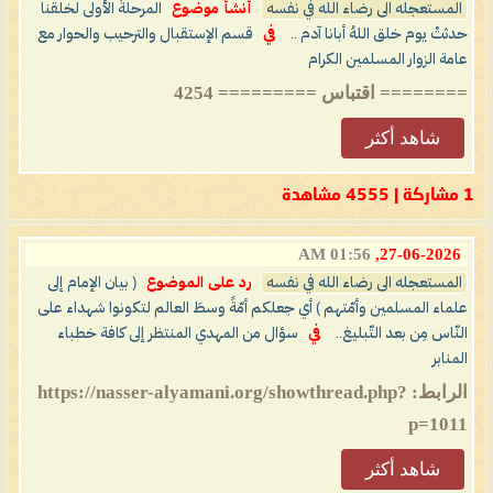
المستعجله الى رضاء الله في نفسه
أنشأ موضوع
المرحلةُ الأولى لخلقنا
حدثتْ يوم خلق اللهُ أبانا آدم ..
في
قسم الإستقبال والترحيب والحوار مع
عامة الزوار المسلمين الكرام
======== اقتباس ========= 4254
شاهد أكثر
1 مشاركة | 4555 مشاهدة
01:56 AM
27-06-2026,
المستعجله الى رضاء الله في نفسه
رد على الموضوع
( بيان الإمام إلى
علماء المسلمين وأمّتهم ) أي جعلكم أمّةً وسطَ العالم لتكونوا شهداء على
النّاس مِن بعد التّبليغ..
في
سؤال من المهدي المنتظر إلى كافة خطباء
المنابر
الرابط: https://nasser-alyamani.org/showthread.php?
p=1011
شاهد أكثر