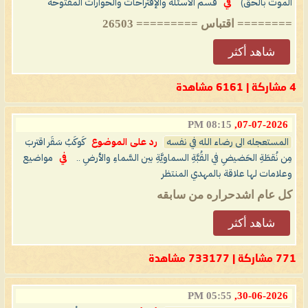
الموت بالحق)
في
قسم الأسئلة والإقتراحات والحوارات المفتوحة
======== اقتباس ========= 26503
شاهد أكثر
4 مشاركة | 6161 مشاهدة
08:15 PM
07-07-2026,
المستعجله الى رضاء الله في نفسه
رد على الموضوع
كَوكَبُ سَقَر اقتربَ
مِن نُقطَةِ الحَضيضِ في القُبَّةِ السماويَّةِ بين السَّماءِ والأرضِ ..
في
مواضيع
وعلامات لها علاقة بالمهدي المنتظر
كل عام اشدحراره من سابقه
شاهد أكثر
771 مشاركة | 733177 مشاهدة
05:55 PM
30-06-2026,