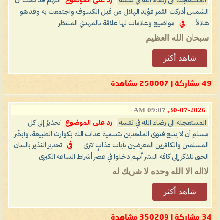
المستعجله الى رضاء الله في نفسه
رد على الموضوع
اللهمّ قد بلّغتُ أنّ
الشمس أدركت القمر فوُلِد الهلال من قبل الكسوف واجتمعت به وقد هو
هلالاً ..
في
مواضيع وعلامات لها علاقة بالمهدي المنتظر
سبحان الله العظيم
شاهد أكثر
49 مشاركة | 258007 مشاهدة
09:07 AM
30-07-2026,
المستعجله الى رضاء الله في نفسه
رد على الموضوع
تحذيرٌ إلى كل
مسلمٍ أن لا يتبع فتوى الملحدين بتسمية عذاب الله بكوارث الطبيعة، وأبشّر
المسلمين والكافرين المعرضين بآيات عذابٍ تترى ..
في
تحذير النذير بالبيان
الحق للذكر إلى كافة البشر أنهم دخلوا في عصر أشراط الساعة الكبرى
لااله الا الله وحده لا شريك له
شاهد أكثر
34 مشاركة | 350209 مشاهدة