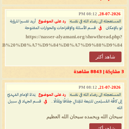
08:12 PM
28-07-2026,
المستعجله الى رضاء الله في نفسه
رد على الموضوع
أريد تفسيرا للرؤية
لو بالإمكان
في
قسم الأسئلة والإقتراحات والحوارات المفتوحة
https://nasser-alyamani.org/showthread.php?
8%AB%20%D8%A7%D9%84%D8%A7%D9%88%D9%84
شاهد أكثر
3 مشاركة | 8843 مشاهدة
08:12 PM
21-07-2026,
المستعجله الى رضاء الله في نفسه
رد على الموضوع
نِداءُ الإمامِ المَهديّ
إلى كافَّة المُسلِمين للبَيعة للقِتالِ خِفَافًا وثِقَالًا ..
في
قسم الجهاد في سبيل
الله
سبحان الله وبحمده سبحان الله العظيم
شاهد أكثر