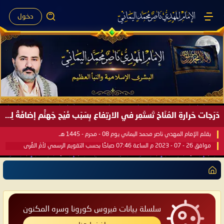
دخول
صَيْفُ سَقَرَ يَبدأُ في اجتياحِ شِتاءِ القُطبِ الشَّمالي كَما وعَدناكُم بالحقِّ لعَامِكم هذا (1445 هـ) ..
بقلم الإمام المهدي ناصر محمد اليماني يوم 18 - جمادى الآخرة - 1445 هـ
موافق 31 - 12 - 2023 م الساعة 07:44 صباحًا بحسب التقويم الرسمي لأمّ القُرى
سلسلة بيانات فيروس كورونا وسره المكنون