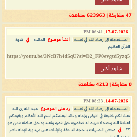
47 مشاركة | 623963 مشاهدة
06:41 PM
17-07-2026,
المستعجله الى رضاء الله في نفسه
أنشأ موضوع
المائده
في
تلاوة
القرآن العظيم
https://youtu.be/3NcB7h4dSqU?si=D2_FP0evgtd5yzq5
شاهد أكثر
0 مشاركة | 4213 مشاهدة
08:23 PM
14-07-2026,
المستعجله الى رضاء الله في نفسه
رد على الموضوع
عباد الله إن الله
بعث لكم خليفة في الارض وإمام وقائد ليعلمكم اسم الله الأعظم ويقودكم
لعبادة الله وحده لاشريك له فتقدروه حق قدره وتعبدوه حق عبادته فمن هو
؟؟
في
دحض الشبهات بالحجة الدامغة والإثبات على مهدوية الإمام ناصر