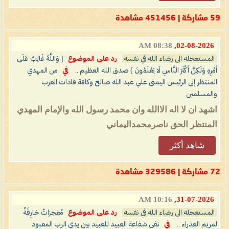
59 مشاركة | 451456 مشاهدة
08:38 AM
02-08-2026,
المستعجله الى رضاء الله في نفسه
رد على الموضوع
{ وَاللَّهُ غَالِبٌ عَلَى
أَمْرِهِ وَلَكِنَّ أَكْثَرَ النَّاسِ لَا يَعْلَمُونَ } صدق الله العظيم ..
في
من المهدي
المنتظر إلى الرئيس اليمني علي عبد الله صالح وكافة قادات العرب
والمسلمين
اشهد ان لا اله الاالله وان محمد رسول الله والإمام المهدي
المنتظر الحق ناصرمحمداليماني
شاهد أكثر
72 مشاركة | 329586 مشاهدة
10:16 AM
31-07-2026,
المستعجله الى رضاء الله في نفسه
رد على الموضوع
مُعجزاتٌ خارِقَةٌ
لمريم العذراء ..
في
نفي شفاعة العبيد للعبيد بين يدي الرب المعبود