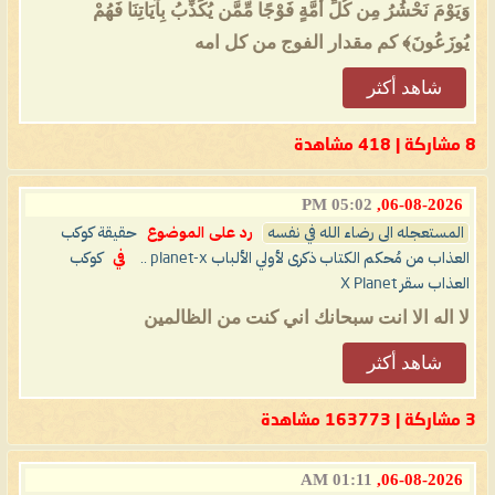
وَيَوْمَ نَحْشُرُ مِن كُلِّ أُمَّةٍ فَوْجًا مِّمَّن يُكَذِّبُ بِآيَاتِنَا فَهُمْ
يُوزَعُونَ﴾ كم مقدار الفوج من كل امه
شاهد أكثر
8 مشاركة | 418 مشاهدة
05:02 PM
06-08-2026,
المستعجله الى رضاء الله في نفسه
رد على الموضوع
حقيقة كوكب
العذاب من مُحكم الكتاب ذكرى لأولي الألباب planet-x ..
في
كوكب
العذاب سقر X Planet
لا اله الا انت سبحانك اني كنت من الظالمين
شاهد أكثر
3 مشاركة | 163773 مشاهدة
01:11 AM
06-08-2026,