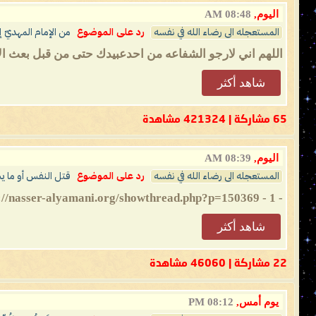
اليوم,
08:48 AM
المستعجله الى رضاء الله في نفسه
رد على الموضوع
من الإمام المهديّ إ
اللهم اني لارجو الشفاعه من احدعبيدك حتى من قبل بعث ال
شاهد أكثر
65 مشاركة | 421324 مشاهدة
اليوم,
08:39 AM
المستعجله الى رضاء الله في نفسه
رد على الموضوع
قتل النفس أو ما ي
- 1 - https://nasser-alyamani.org/showthread.php?p=150369 الإمام ناصر محمد اليماني 10 - 09 - 1435 هـ 07 - 07 - 2014 مـ 09:58 صباحاً...
شاهد أكثر
22 مشاركة | 46060 مشاهدة
يوم أمس,
08:12 PM