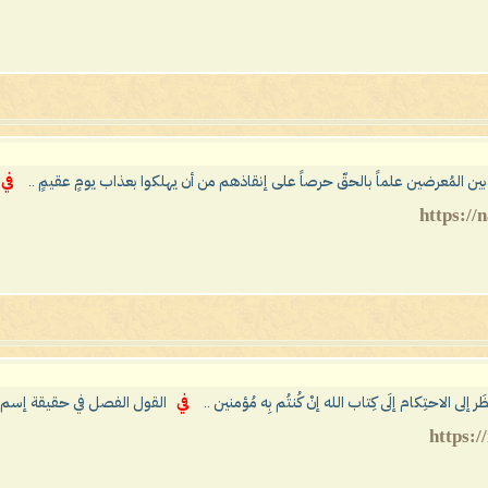
ين المُعرضين علماً بالحقّ حرصاً على إنقاذهم من أن يهلكوا بعذاب يومٍ عقيمٍ ..
في
َر إلى الاحتِكام إلَى كِتاب الله إنْ كُنتُم بِه مُؤمنين ..
في
القول الفصل في حقيقة إسم ا