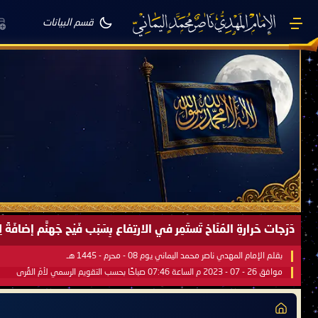
قسم البيانات
صَيْفُ سَقَرَ يَبدأُ في اجتياحِ شِتاءِ القُطبِ الشَّمالي كَما وعَدناكُم بالحقِّ 
بقلم الإمام المهدي ناصر محمد اليماني يوم 18 - جمادى الآخرة - 1445 هـ
موافق 31 - 12 - 2023 م الساعة 07:44 صباحًا بحسب التقويم الرسمي لأمّ القُرى