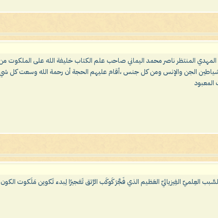
ام المهدي المنتظر ناصر محمد اليماني صاحب علم الكتاب خليفة الله على الملكوت م
اطين الجن والإنس ومن كل جنس ،أقام عليهم الحجة أن رحمة الله وسعت كل شيء فأج
 المعبود
 السَّبب العِلميّ الفِيزيائيّ العَظيم الذي فَجَّرَ كَوكَب الرَّتق تَفجيرًا لِبدء تَكوين مَلَكوت الكون .