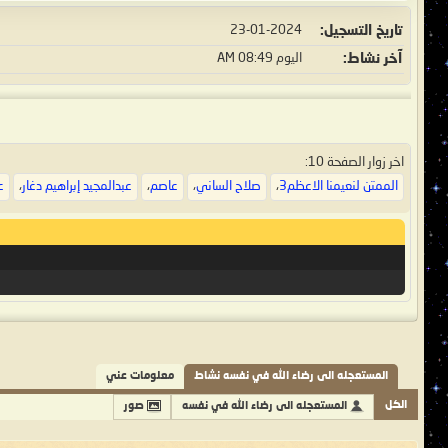
تاريخ التسجيل
23-01-2024
آخر نشاط
اليوم
08:49 AM
اخر زوار الصفحة 10:
الممتن لنعيمنا الاعظم3
،
صلاح الساني
،
عاصم
،
عبدالمجيد إبراهيم دغار
،
ع
المستعجله الى رضاء الله في نفسه نشاط
معلومات عني
الكل
المستعجله الى رضاء الله في نفسه
صور