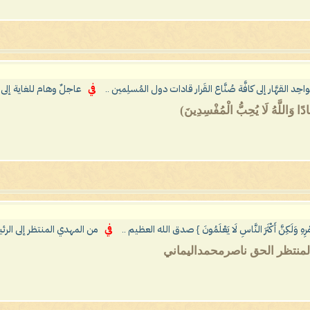
 الواحِد القهَّار إلى كافَّة صُنَّاع القَرار قادات دول المُسلِمين ..
في
عاجلٌ وهام للغاية إلى
ادًا وَاللَّهُ لَا يُحِبُّ الْمُفْسِدِينَ)
َمْرِهِ وَلَكِنَّ أَكْثَرَ النَّاسِ لَا يَعْلَمُونَ } صدق الله العظيم ..
في
من المهدي المنتظر إلى الر
 المنتظر الحق ناصرمحمداليماني