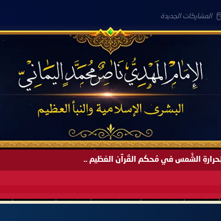
المشاركات الجديدة
لعَامِكم هذا (1445 هـ) ..