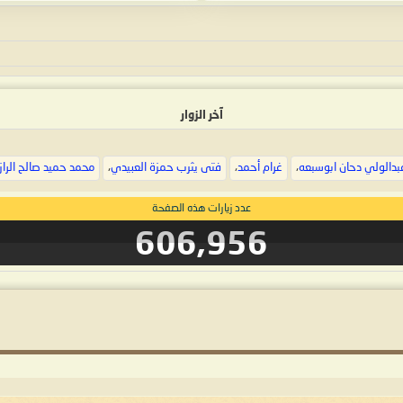
آخر الزوار
بدالولي دحان ابوسبعه
،
غرام أحمد
،
فتى يثرب حمزة العبيدي
،
محمد حميد صالح الرا
عدد زيارات هذه الصفحة
606,956