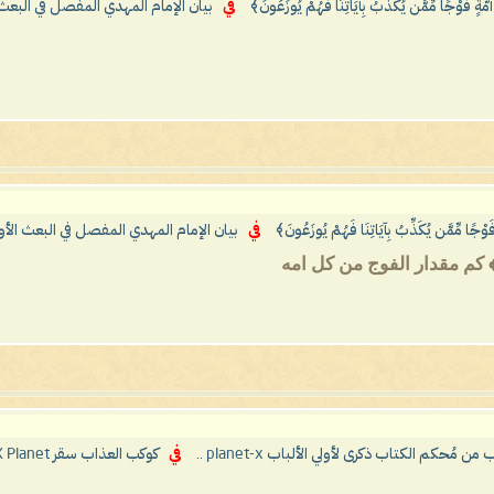
ُمَّةٍ فَوْجًا مِّمَّن يُكَذِّبُ بِآيَاتِنَا فَهُمْ يُوزَعُونَ﴾
في
بيان الإمام المهدي المفصل في البعث
فَوْجًا مِّمَّن يُكَذِّبُ بِآيَاتِنَا فَهُمْ يُوزَعُونَ﴾
في
بيان الإمام المهدي المفصل في البعث الأ
ْ يُوزَعُونَ﴾ كم مقدار الفوج من كل امه
مُحكم الكتاب ذكرى لأولي الألباب planet-x ..
في
كوكب العذاب سقر X Planet