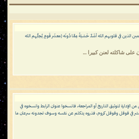
لذين في قلوبهم الله أشَدّ خَشيَةً مِمَّا دُونَه (معشَر قَومٍ يُحِبُّهم الله
لى شاكلته لعنن كبيرا ...
 من الإدارة لتوثيق التاريخ أو المراجعة، فانسخوا عنوان الرابط وانسخوه في
 بالنشر في قوقل وقوقل كروم، فذروه يتكلم عن نفسه وسوف تجدونه سرعان ما