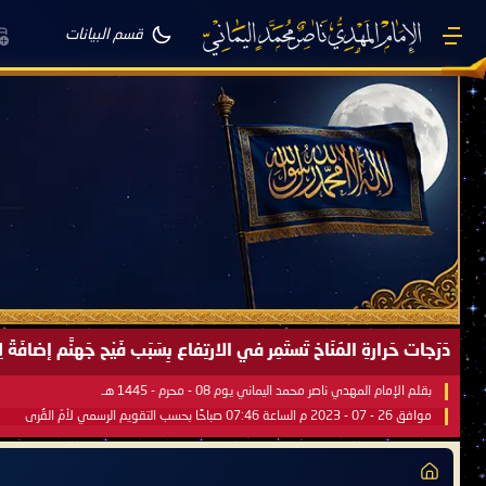
قسم البيانات
دَرَجات حَرارةِ المُنَاخ تَستَمِر في الارتِفاع بِسَبَب فَيْح جَهنَّم إضاف
بقلم الإمام المهدي ناصر محمد اليماني يوم 08 - محرم - 1445 هـ
موافق 26 - 07 - 2023 م الساعة 07:46 صباحًا بحسب التقويم الرسمي لأمّ القُرى