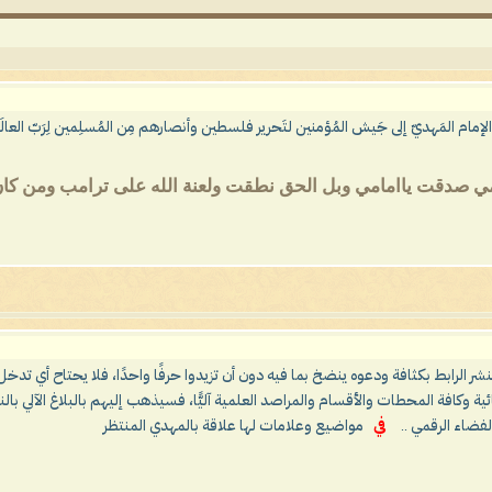
الإمام المَهديّ إلى جَيش المُؤمنين لتَحرير فلسطين وأنصارهم مِن المُسلِمين لِرَبّ العالَمين ا
مي صدقت ياامامي وبل الحق نطقت ولعنة الله على ترامب ومن كان ع
 بنشر الرابط بكثافة ودعوه ينضخ بما فيه دون أن تزيدوا حرفًا واحدًا، فلا يحتاح أي تدخل
ية وكافة المحطات والأقسام والمراصد العلمية آليًّا، فسيذهب إليهم بالبلاغ الآلي
فضاء الرقمي ..
في
مواضيع وعلامات لها علاقة بالمهدي المنتظر