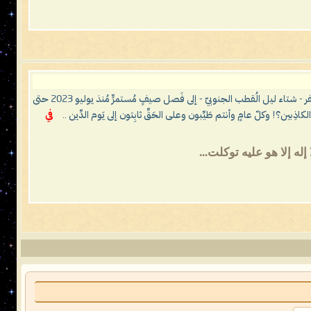
يا معشَر البشَر، لقد انقضت ثلاث حِجَجٍ منذ إعلان حَدَث المُستَحيل علميًّا: أن يتحوَّل صقيعُ (فريزر) تسعين درجةً تحت الصفر - شتاء ليل الُقطب الجنوبيّ - إلى فَصل صيفٍ مُستمرٍّ مُنذ يوليو 2023 حتى
في
ه إلا هو عليه توكلت...