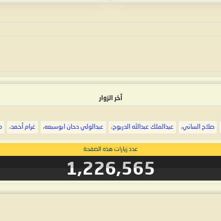
آخر الزوار
صلاح الساني
،
عبدالملك عبدالله الدربوح
،
عبدالولي دحان ابوسبعه
،
غرام أحمد
،
م
عدد زيارات هذه الصفحة
1,226,565