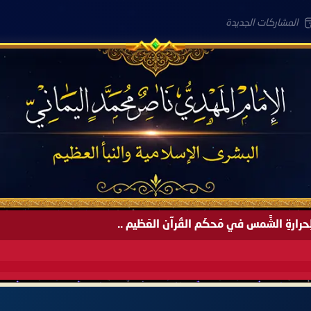
المشاركات الجديدة
َةً لِحرارةِ الشَّمس في مُحكَم القُرآن العَظيم ..