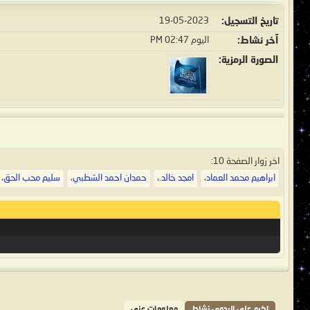
تاريخ التسجيل
19-05-2023
آخر نشاط
اليوم
02:47 PM
الصورة الرمزية
اخر زوار الصفحة 10:
ابراهيم محمد العماد
،
امجد خالد.
،
حمدان احمد الشطبي
،
سليم محب الحق
،
اكرم علي البدوي نشاط
معلومات عني