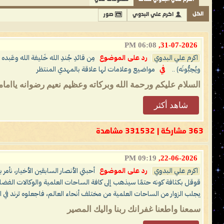
الكل
اكرم علي البدوي
صور
06:08 PM
31-07-2026,
اكرم علي البدوي
رد على الموضوع
مِن قائدِ جُندِ الله خَليفة الله وعَبده 
ويُحِبُّونَه) ..
في
مواضيع وعلامات لها علاقة بالمهدي المنتظر
السلام عليكم ورحمة الله وبركاته وعظيم نعيم رضوانه يااما
شاهد أكثر
363 مشاركة | 331532 مشاهدة
09:19 PM
22-06-2026,
اكرم علي البدوي
رد على الموضوع
أحبتي الأنصار السابقين الأخيار، نأمر
قوقل بكثافة كونه حتمًا سيذهب إلى كافة الساحات العلمية والوكالات الفضائ
يجلب الزوار من الساحات العلمية من مختلف أنحاء العالم، فاجعلوه ترند في ال
سمعنا واطعنا غفرانك ربنا واليك المصير