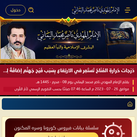
دخول
دَرَجات حَرارةِ المُنَاخ تَستَمِر في الارتِفاع بِسَبَب فَيْح جَهنَّم إضافَةً لِحرارةِ الشَّمس في مُحكَم القُرآن العَظيم ..
بقلم الإمام المهدي ناصر محمد اليماني يوم 08 - محرم - 1445 هـ
موافق 26 - 07 - 2023 م الساعة 07:46 صباحًا بحسب التقويم الرسمي لأمّ القُرى
سلسلة بيانات فيروس كورونا وسره المكنون