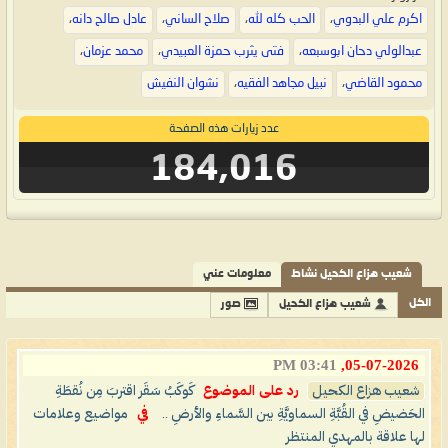
اكرم علي البدوي
،
الحب كله لله
،
صلاح الساني
،
عادل صالح دانه
،
عبدالولي دحان ابوسبعه
،
فتى يثرب حمزة العبيدي
،
محمد عزمان
،
محمود القاضي
،
نبيل مجاهد الفقيه
،
نشوان النفيش
عدد زيارات هذه الصفحة
184,016
شعيب هزاع الكحيل نشاط
معلومات عني
الكل
شعيب هزاع الكحيل
صور
03:41 PM
05-07-2026,
شعيب هزاع الكحيل
رد على الموضوع
كَوكَبُ سَقَر اقتربَ مِن نُقطَةِ
الحَضيضِ في القُبَّةِ السماويَّةِ بين السَّماءِ والأرضِ ..
في
مواضيع وعلامات
لها علاقة بالمهدي المنتظر