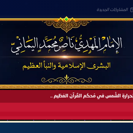
المشاركات الجديدة
َةً لِحرارةِ الشَّمس في مُحكَم القُرآن العَظيم ..