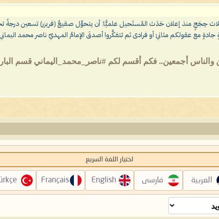
لاث حِجَجٍ منذ إعلان حَدَث المُستَحيل علميًّا: أن يتحوَّل صقيعُ (فريزر) تسعين درجةً 
اب يوم الاستطالة (يونيو 2026)، وآن الأوان لوقفةٍ جادةٍ مع عقولكم مثانيَ أو فرادى ثم تتفكَّروا أصدقَ الإمامُ المهدي
ن والناس أجمعين.. فكم أقسم لكم #ناصر_محمد_اليماني قسم البار و
اختيار اللغة السريع
العربية
فارسی
English
Français
ürkçe