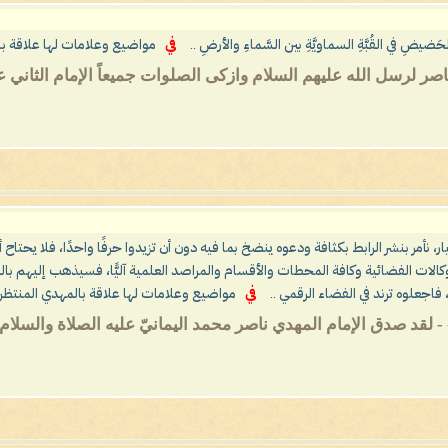
لحَضيضِ في القُبَّةِ السماويَّةِ بين السَّماءِ والأرضِ ..
في
مواضيع وعلامات لها علاقة با
صر لرسل الله عليهم السلام وازكى الصلوات جميعاً الإمام الثاني ع
ار، نأمر بنشر الرابط بكثافة ودعوه ينضخ بما فيه دون أن تزيدوا حرفًا واحدًا، فلا يحتاح 
الات الفضائية وكافة المحطات والأقسام والمراصد العلمية آليًّا، فسيذهب إليهم با
اجعلوه ترند في الفضاء الرقمي ..
في
مواضيع وعلامات لها علاقة بالمهدي المنتظر
 - لقد صدق الإمام المهدي ناصر محمد اليمانيّ عليه الصلاة والسلام..