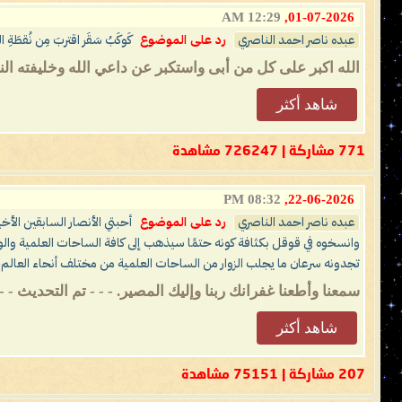
12:29 AM
01-07-2026,
عبده ناصر احمد الناصري
رد على الموضوع
كَوكَبُ سَقَر اقتربَ مِن نُقطَةِ ا
الله اكبر على كل من أبى واستكبر عن داعي الله وخليفته النا
شاهد أكثر
771 مشاركة | 726247 مشاهدة
08:32 PM
22-06-2026,
عبده ناصر احمد الناصري
رد على الموضوع
أحبتي الأنصار السابقين الأخي
وانسخوه في قوقل بكثافة كونه حتمًا سيذهب إلى كافة الساحات العلمية والوك
تجدونه سرعان ما يجلب الزوار من الساحات العلمية من مختلف أنحاء العالم، ف
سمعنا وأطعنا غفرانك ربنا وإليك المصير. - - - تم التحديث - -
شاهد أكثر
207 مشاركة | 75151 مشاهدة