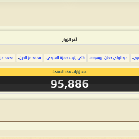
آخر الزوار
صري
،
عبدالولي دحان ابوسبعه
،
فتى يثرب حمزة العبيدي
،
محمد عز الدين
،
محمد عزم
عدد زيارات هذه الصفحة
95,886