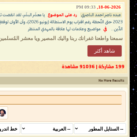
09:33 PM
18-06-2026,
عبده ناصر احمد الناصري
رد على الموضوع
يا معشَر البشَر، لقد انقضت ث
2023 حتى اللّحظة رغم اقتر
الدِّين ..
في
مواضيع وعلامات لها علاقة بالمهدي المنتظر
سمعنا واطعنا غفرانك ربنا واليك المصير ويا معشر المُسلمي
شاهد أكثر
199 مشاركة | 91036 مشاهدة
No More Results