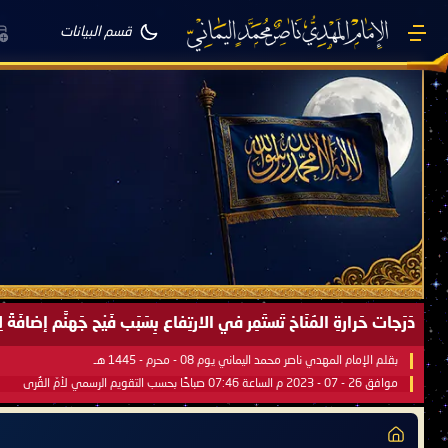
قسم البيانات
دَرَجات حَرارةِ المُنَاخ تَستَمِر في الارتِفاع بِسَبَب فَيْح جَهنَّم إضاف
بقلم الإمام المهدي ناصر محمد اليماني يوم 08 - محرم - 1445 هـ
موافق 26 - 07 - 2023 م الساعة 07:46 صباحًا بحسب التقويم الرسمي لأمّ القُرى