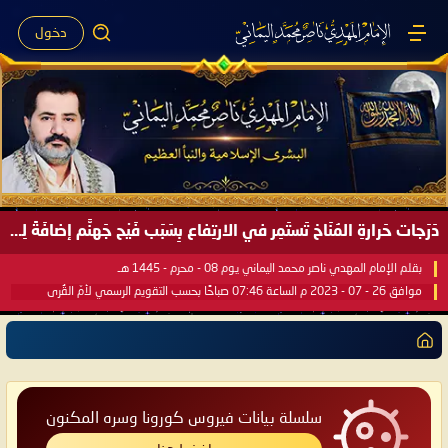
دخول
دَرَجات حَرارةِ المُنَاخ تَستَمِر في الارتِفاع بِسَبَب فَيْح جَهنَّم إضافَةً لِحرارةِ الشَّمس في مُحكَم القُرآن العَظيم ..
بقلم الإمام المهدي ناصر محمد اليماني يوم 08 - محرم - 1445 هـ
موافق 26 - 07 - 2023 م الساعة 07:46 صباحًا بحسب التقويم الرسمي لأمّ القُرى
سلسلة بيانات فيروس كورونا وسره المكنون