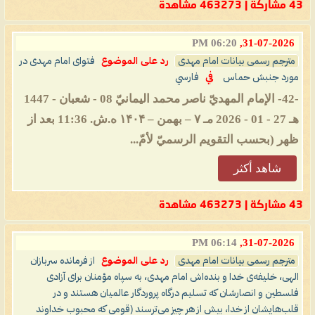
43 مشاركة | 463273 مشاهدة
06:20 PM
31-07-2026,
مترجم رسمی بیانات امام مهدی
رد على الموضوع
فتوای امام مهدی در
مورد جنبش حماس
في
فارسي
-42- الإمام المهديّ ناصر محمد اليمانيّ 08 - شعبان - 1447
هـ 27 - 01 - 2026 مـ ۷ – بهمن – ۱۴۰۴ ه.ش. 11:36 بعد از
ظهر (بحسب التقويم الرسميّ لأمّ...
شاهد أكثر
43 مشاركة | 463273 مشاهدة
06:14 PM
31-07-2026,
مترجم رسمی بیانات امام مهدی
رد على الموضوع
از فرمانده سربازان
الهی، خلیفه‌ی خدا و بنده‌اش امام مهدی، به سپاه مؤمنان برای آزادی
فلسطین و انصارشان که تسلیم درگاه پروردگار عالمیان هستند و در
قلب‌هایشان از خدا، بیش از هر چیز می‌ترسند (قومی که محبوب خداوند