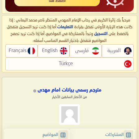
اضغط هنا
مرحباً بك زائرنا الكريم في رحاب الإمام المهدي المنتظر ناصر محمد اليماني : إذا
كانت هذه الزيارة الأولى تفضل بقراءة
التعليمات
أما إذا كنت تريد التسجيل فتفضل
بالضغط على
التسجيل
وتبدأ بالمشاركة في المواضيع، أما إذا كنت تريد تصفح
المواضيع فتفضل باختيار القسم المناسب أسفله.
العربية
فارسی
English
Français
Türkçe
مترجم رسمی بیانات امام مهدی
من الأنصار السابقين الأخيار
المشاركات
المواضيع