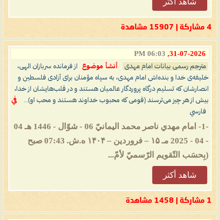
شاهد أكثر
4 مشاركة | 15907 مشاهدة
06:03 PM
31-07-2026,
مترجم رسمی بیانات امام مهدی
أنشأ موضوع
از فرمانده سربازان الهی،
خلیفه‌ی خدا و بنده‌اش امام مهدی، به سپاه مؤمنان برای آزادی فلسطین و
انصارشان که تسلیم درگاه پروردگار عالمیان هستند و در قلب‌هایشان از خدا،
بیش از هر چیز می‌ترسند (قومی که محبوب خداوند هستند و محب او)...
في
فارسي
-1- امام مهدي ناصر محمد اليمانيّ 06 - شوّال - 1446 هـ 04
- 04 - 2025 مـ ۱۵ – فروردین – ۱۴۰۴ ه.ش. 07:43 صبح
(بِحسَب التّقويم الرّسميّ لأمّ...
شاهد أكثر
1 مشاركة | 1458 مشاهدة