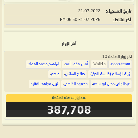
تاريخ التسجيل
21-07-2022
آخر نشاط
31-07-2026
06:50 PM
آخر الزوار
اخر زوار الصفحة 10:
noon-team
،
Walid s
،
أمين هذه الأمه
،
ابراهيم محمد العماد
،
زينة الإسلام (فارسة الحق)
،
صلاح الساني
،
عاصم
،
عبدالولي دحان ابوسبعه
،
محمود القاضي
،
نبيل مجاهد الفقيه
عدد زيارات هذه الصفحة
387,708