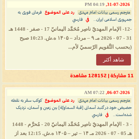
04:19 PM
31-07-2026,
مترجم رسمی بیانات امام مهدی
رد على الموضوع
فرمانی فوری به
جمهوری اسلامی ایران...
في
فارسي
-12- الإمام المهديّ ناصِر مُحَمَّد اليمانيّ 17 - صفر - 1448 هـ
31 - 07 - 2026 مـ ۹ – مرداد – ۱۴۰۵ ه.ش. 10:23 صبح
(بحسب التَّقويم الرّسميّ لأم...
شاهد أكثر
11 مشاركة | 128152 مشاهدة
07:22 AM
06-07-2026,
مترجم رسمی بیانات امام مهدی
رد على الموضوع
کوکب سقر به نقطه
حضیض خود در گنبد آسمانی [قبة السماویّة] بین زمین و آسمان، نزدیک
شده‌است...
في
فارسي
- 3 - الإمام المهديّ ناصِر مُحَمَّد اليمانيّ 20 - مُحرَّم - 1448
هـ 05 - 07 - 2026 مـ ۱۴ – تیر – ۱۴۰۵ ه.ش. 12:15 بعد از