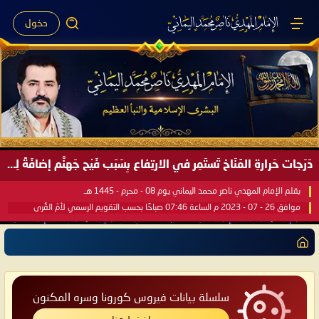
دخول
دَرَجات حَرارةِ المُنَاخ تَستَمِر في الارتِفاع بِسَبَب فَيْح جَهنَّم إضافَةً لِحرارةِ الشَّمس في مُحكَم القُرآن العَظيم ..
بقلم الإمام المهدي ناصر محمد اليماني يوم 08 - محرم - 1445 هـ
موافق 26 - 07 - 2023 م الساعة 07:46 صباحًا بحسب التقويم الرسمي لأمّ القُرى
سلسلة بيانات فيروس كورونا وسره المكنون