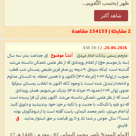
ظهر (بحسب التَّقويم...
شاهد أكثر
2 مشاركة | 154153 مشاهدة
10:12 AM
26-06-2026,
مترجم رسمی بیانات امام مهدی
أنشأ موضوع
ای جماعت بشر، سه سال
(سه بار موسم حج) از اعلام رویدادی که از نظر علمی ناممکن دانسته می‌شد
گذشته است: اینکه سرمای ۹۰ درجه زیر صفرِ فریزرِ طبیعیِ زمستانِ شبِ قطب
جنوب، از ژوئیهٔ ۲۰۲۳ [تیر ماه ۱۴۰۲] تاکنون و تا همین لحظه، به تابستانی مداوم
و ادامه‌دار تبدیل شده است؛ با وجود آنکه اکنون به انقلاب زمستانی نیم‌کرهٔ
جنوبی ژوئن ۲۰۲۶ (حدود ۳۱ خرداد ۱۴۰۵) نزدیک می‌شویم، همان رویدادی
است که از نظر علمی ناممکن دانسته می‌شد. اکنون زمان آن فرا رسیده است
که دو نفره یا تک‌تک، با جدیت و با تکیه بر خرد خود بیندیشید و داوری کنید:
آیا امام مهدی، ناصر محمد الیمانی، راست گفته است یا از دروغگویان بوده
است؟! سالی خوش بر شما باد و تا روز قیامت بر حق استوار بمانید.
في
فارسي
الإمام المهديّ ناصر محمد اليماني 02 - محرم - 1448 هـ 17