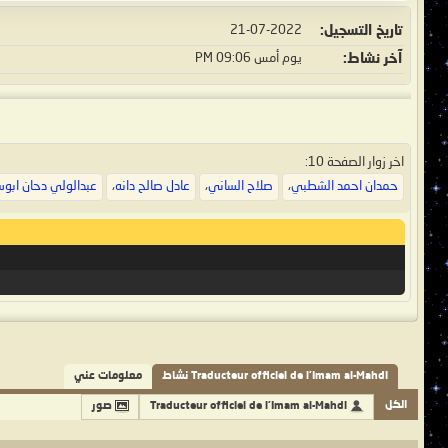
تاريخ التسجيل
21-07-2022
آخر نشاط
يوم أمس
09:06 PM
اخر زوار الصفحة 10:
حمدان احمد الشطبي
،
صلاح الساني
،
عادل صالح دانه
،
عبدالولي دحان ابو
Traducteur officiel de l'Imam al-Mahdi نشاط
معلومات عني
الكل
Traducteur officiel de l'Imam al-Mahdi
صور