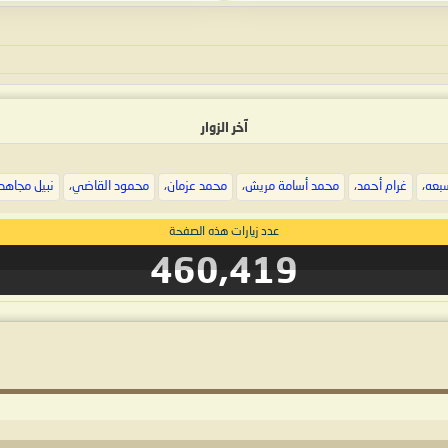
آخر الزوار
سبعه
،
غرام أحمد
،
محمد أسامة مريش
،
محمد عزمان
،
محمود القاضي
،
نبيل مجاهد 
عدد زيارات هذه الصفحة
460,419