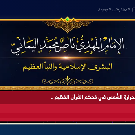
المشاركات الجديدة
َةً لِحرارةِ الشَّمس في مُحكَم القُرآن العَظيم ..