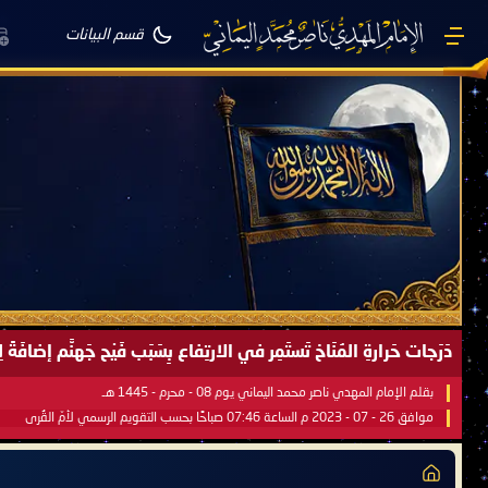
قسم البيانات
دَرَجات حَرارةِ المُنَاخ تَستَمِر في الارتِفاع بِسَبَب فَيْح جَهنَّم إضاف
بقلم الإمام المهدي ناصر محمد اليماني يوم 08 - محرم - 1445 هـ
موافق 26 - 07 - 2023 م الساعة 07:46 صباحًا بحسب التقويم الرسمي لأمّ القُرى