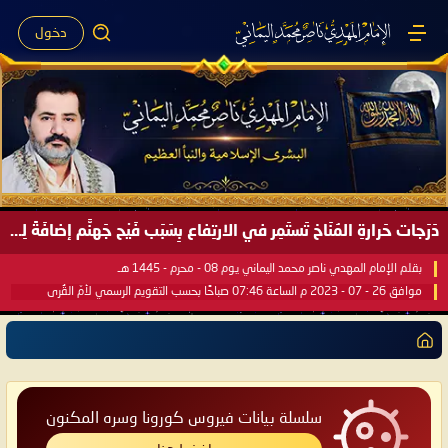
دخول
دَرَجات حَرارةِ المُنَاخ تَستَمِر في الارتِفاع بِسَبَب فَيْح جَهنَّم إضافَةً لِحرارةِ الشَّمس في مُحكَم القُرآن العَظيم ..
بقلم الإمام المهدي ناصر محمد اليماني يوم 08 - محرم - 1445 هـ
موافق 26 - 07 - 2023 م الساعة 07:46 صباحًا بحسب التقويم الرسمي لأمّ القُرى
سلسلة بيانات فيروس كورونا وسره المكنون