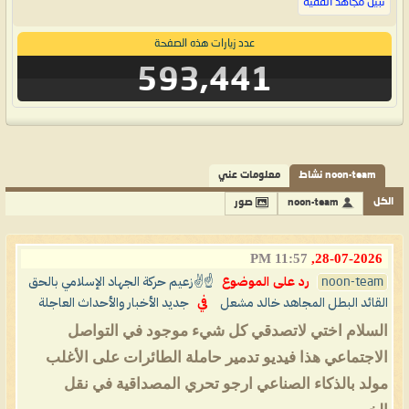
نبيل مجاهد الفقيه
عدد زيارات هذه الصفحة
593,441
noon-team نشاط
معلومات عني
الكل
noon-team
صور
11:57 PM
28-07-2026,
noon-team
رد على الموضوع
☝️✌️زعيم حركة الجهاد الإسلامي بالحق
القائد البطل المجاهد خالد مشعل
في
جديد الأخبار والأحداث العاجلة
السلام اختي لاتصدقي كل شيء موجود في التواصل
الاجتماعي هذا فيديو تدمير حاملة الطائرات على الأغلب
مولد بالذكاء الصناعي ارجو تحري المصداقية في نقل