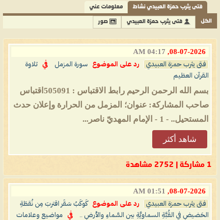
فتى يثرب حمزة العبيدي نشاط
معلومات عني
الكل
فتى يثرب حمزة العبيدي
صور
04:17 AM
08-07-2026,
فتى يثرب حمزة العبيدي
رد على الموضوع
سورة المزمل
في
تلاوة
القرآن العظيم
بسم الله الرحمن الرحيم رابط الاقتباس : 505091اقتباس
صاحب المشاركة: عنوان؛ المزمل من الحرارة وإعلان حدث
المستحيل.. - 1 - الإمام المهديّ ناصر...
شاهد أكثر
1 مشاركة | 2752 مشاهدة
01:51 AM
08-07-2026,
فتى يثرب حمزة العبيدي
رد على الموضوع
كَوكَبُ سَقَر اقتربَ مِن نُقطَةِ
الحَضيضِ في القُبَّةِ السماويَّةِ بين السَّماءِ والأرضِ ..
في
مواضيع وعلامات