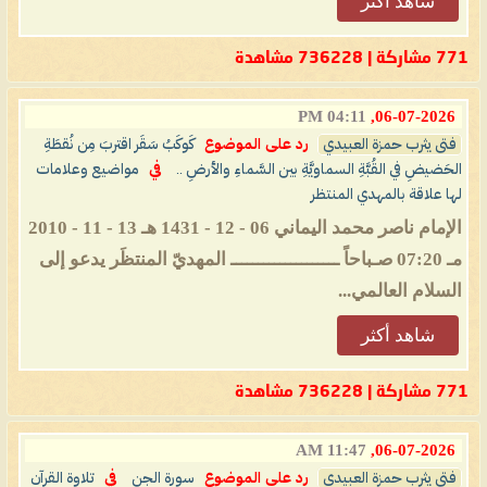
شاهد أكثر
771 مشاركة | 736228 مشاهدة
04:11 PM
06-07-2026,
فتى يثرب حمزة العبيدي
رد على الموضوع
كَوكَبُ سَقَر اقتربَ مِن نُقطَةِ
الحَضيضِ في القُبَّةِ السماويَّةِ بين السَّماءِ والأرضِ ..
في
مواضيع وعلامات
لها علاقة بالمهدي المنتظر
الإمام ناصر محمد اليماني 06 - 12 - 1431 هـ 13 - 11 - 2010
مـ 07:20 صـباحاً ــــــــــــــــــــ المهديّ المنتظَر يدعو إلى
السلام العالمي...
شاهد أكثر
771 مشاركة | 736228 مشاهدة
11:47 AM
06-07-2026,
فتى يثرب حمزة العبيدي
رد على الموضوع
سورة الجن
في
تلاوة القرآن