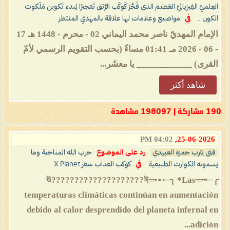
العِلميّ الفِيزيائيّ العَظيم الذي فَجَّرَ كَوكَب الرَّتق تَفجيرًا لِبدء تَكوين مَلَكوت
الكون ..
في
مواضيع وعلامات لها علاقة بالمهدي المنتظر
الإمام المهديّ ناصر محمد اليماني 02 - محرم - 1448 هـ 17
- 06 - 2026 مـ 01:41 مساءً (بحسب التقويم الرسمي لأمّ
القرى) ____________ يا معشَر...
شاهد أكثر
190 مشاركة | 198097 مشاهدة
04:02 PM
25-06-2026,
فتى يثرب حمزة العبيدي
رد على الموضوع
حرب الله المناخية وما
يسمونه الكوارث الطبيعية
في
كوكب العذاب سقر X Planet
╭─┅═ঊ????️????????????????️ঈ═┅─╮ *Las
temperaturas climáticas continúan en aumentación
debido al calor desprendido del planeta infernal en
adición...