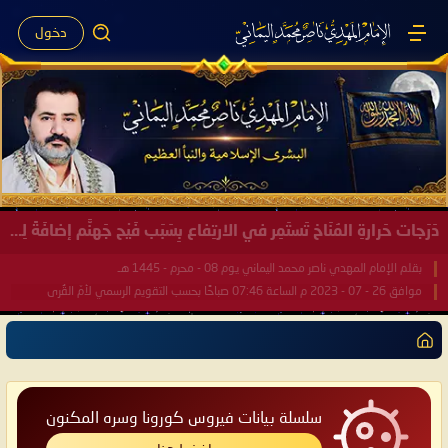
دخول
صَيْفُ سَقَرَ يَبدأُ في اجتياحِ شِتاءِ القُطبِ الشَّمالي كَما وعَدناكُم بالحقِّ لعَامِكم هذا (1445 هـ) ..
بقلم الإمام المهدي ناصر محمد اليماني يوم 18 - جمادى الآخرة - 1445 هـ
موافق 31 - 12 - 2023 م الساعة 07:44 صباحًا بحسب التقويم الرسمي لأمّ القُرى
سلسلة بيانات فيروس كورونا وسره المكنون