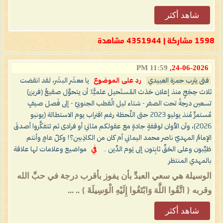
شاهد أكثر
1598 مشاركة | 4351944 مشاهدة
11:59 PM
24-06-2026,
فتى يثرب حمزة العبيدي
رد على الموضوع
يا معشَر البشَر، لقد انقضت
ثلاث حِجَجٍ منذ إعلان حَدَث المُستَحيل علميًّا: أن يتحوَّل صقيعُ (فريزر)
تسعين درجةً تحت الصفر - شتاء ليل الُقطب الجنوبيّ - إلى فَصل صيفٍ
مُستمرٍّ مُنذ يوليو 2023 حتى اللّحظة رغم اقتراب يوم الاستطالة (يونيو
2026)، وآن الأوان لوقفةٍ جادةٍ مع عقولكم مثانيَ أو فرادى ثم تتفكَّروا أصدقَ
الإمامُ المهديّ ناصر محمد اليماني أم كان من الكاذِبين؟! وكلّ عامٍ وأنتم
طَيِّبون وعلى الحَقِّ ثابِتون إلى يَوم الدِّين ..
في
مواضيع وعلامات لها علاقة
بالمهدي المنتظر
الوسيلة هي سعي العبدِّ بأن يفوز بأقرب درجة في حبِّ الله
وقربه { اتَّقُوا اللَّهَ وَابْتَغُوا إِلَيْهِ الْوَسِيلَةَ } .. ...
شاهد أكثر