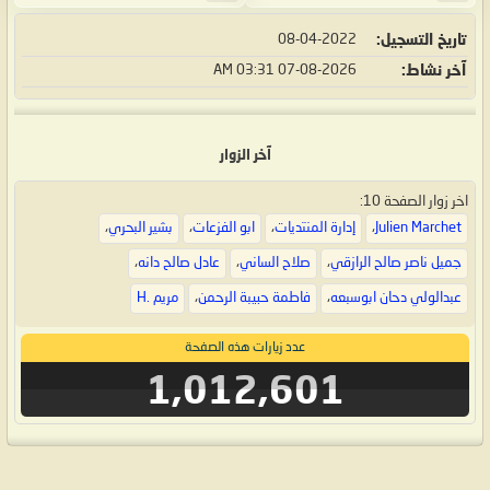
تاريخ التسجيل
08-04-2022
آخر نشاط
07-08-2026
03:31 AM
آخر الزوار
اخر زوار الصفحة 10:
Julien Marchet
،
إدارة المنتديات
،
ابو الفزعات
،
بشير البحري
،
جميل ناصر صالح الرازقي
،
صلاح الساني
،
عادل صالح دانه
،
عبدالولي دحان ابوسبعه
،
فاطمة حبيبة الرحمن
،
مريم .H
عدد زيارات هذه الصفحة
1,012,601