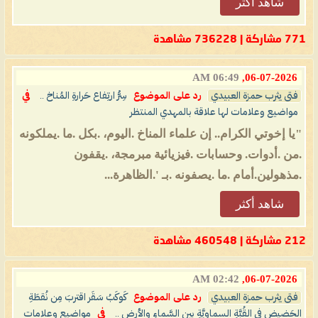
شاهد أكثر
771 مشاركة | 736228 مشاهدة
06:49 AM
06-07-2026,
فتى يثرب حمزة العبيدي
رد على الموضوع
سِرُّ ارتِفاع حَرارةِ المُناخ ..
في
مواضيع وعلامات لها علاقة بالمهدي المنتظر
"يا إخوتي الكرام.. إن علماء المناخ .اليوم، .بكل .ما .يملكونه
.من .أدوات. وحسابات .فيزيائية مبرمجة، .يقفون
.مذهولين.أمام .ما .يصفونه .بـ '.الظاهرة...
شاهد أكثر
212 مشاركة | 460548 مشاهدة
02:42 AM
06-07-2026,
فتى يثرب حمزة العبيدي
رد على الموضوع
كَوكَبُ سَقَر اقتربَ مِن نُقطَةِ
الحَضيضِ في القُبَّةِ السماويَّةِ بين السَّماءِ والأرضِ ..
في
مواضيع وعلامات