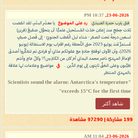
10:37 PM
23-06-2026,
فتى يثرب حمزة العبيدي
رد على الموضوع
يا معشَر البشَر، لقد انقضت
ثلاث حِجَجٍ منذ إعلان حَدَث المُستَحيل علميًّا: أن يتحوَّل صقيعُ (فريزر)
تسعين درجةً تحت الصفر - شتاء ليل الُقطب الجنوبيّ - إلى فَصل صيفٍ
مُستمرٍّ مُنذ يوليو 2023 حتى اللّحظة رغم اقتراب يوم الاستطالة (يونيو
2026)، وآن الأوان لوقفةٍ جادةٍ مع عقولكم مثانيَ أو فرادى ثم تتفكَّروا أصدقَ
الإمامُ المهديّ ناصر محمد اليماني أم كان من الكاذِبين؟! وكلّ عامٍ وأنتم
طَيِّبون وعلى الحَقِّ ثابِتون إلى يَوم الدِّين ..
في
مواضيع وعلامات لها علاقة
بالمهدي المنتظر
"Scientists sound the alarm: Antarctica's temperature
exceeds 15°C for the first time"
شاهد أكثر
199 مشاركة | 97290 مشاهدة
11:04 AM
23-06-2026,