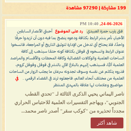
199 مشاركة | 97290 مشاهدة
10:40 PM
24-06-2026,
فتى يثرب حمزة العبيدي
رد على الموضوع
أحبتي الأنصار السابقين
الأخيار، نأمر بنشر الرابط بكثافة ودعوه ينضخ بما فيه دون أن تزيدوا حرفًا
واحدًا، فلا يحتاح أي تدخل من الإدارة لتوثيق التاريخ أو المراجعة، فانسخوا
عنوان الرابط وانسخوه في قوقل بكثافة كونه حتمًا سيذهب إلى كافة
الساحات العلمية والوكالات الفضائية وكافة المحطات والأقسام والمراصد
العلمية آليًّا، فسيذهب إليهم بالبلاغ الآلي بالنشر في قوقل وقوقل كروم،
فذروه يتكلم عن نفسه وسوف تجدونه سرعان ما يجلب الزوار من الساحات
العلمية من مختلف أنحاء العالم، فاجعلوه ترند في الفضاء الرقمي ..
في
مواضيع وعلامات لها علاقة بالمهدي المنتظر
ناصر اليماني يحيي الذكرى الثالثة لـ "تحدي القطب
الجنوبي"، ويهاجم التفسيرات العلمية للاحتباس الحراري
مجدداً تحذيره من "كوكب سقر" أصدر ناصر محمد...
شاهد أكثر