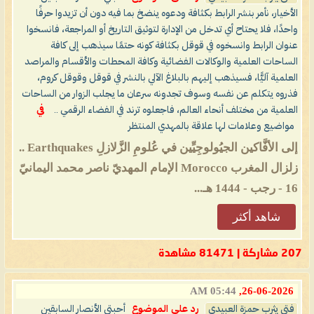
الأخيار، نأمر بنشر الرابط بكثافة ودعوه ينضخ بما فيه دون أن تزيدوا حرفًا
واحدًا، فلا يحتاح أي تدخل من الإدارة لتوثيق التاريخ أو المراجعة، فانسخوا
عنوان الرابط وانسخوه في قوقل بكثافة كونه حتمًا سيذهب إلى كافة
الساحات العلمية والوكالات الفضائية وكافة المحطات والأقسام والمراصد
العلمية آليًّا، فسيذهب إليهم بالبلاغ الآلي بالنشر في قوقل وقوقل كروم،
فذروه يتكلم عن نفسه وسوف تجدونه سرعان ما يجلب الزوار من الساحات
العلمية من مختلف أنحاء العالم، فاجعلوه ترند في الفضاء الرقمي ..
في
مواضيع وعلامات لها علاقة بالمهدي المنتظر
‏إلى الأفَّاكين الجيُولوجِيِّين في عُلومِ الزَّلازلِ Earthquakes ..
زلزال المغرب Morocco ‏الإمام المهديّ ناصر محمد اليمانيّ
شاهد أكثر
207 مشاركة | 81471 مشاهدة
05:44 AM
26-06-2026,
فتى يثرب حمزة العبيدي
رد على الموضوع
أحبتي الأنصار السابقين