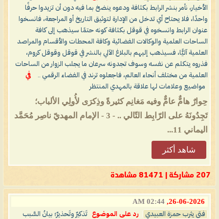
الأخيار، نأمر بنشر الرابط بكثافة ودعوه ينضخ بما فيه دون أن تزيدوا حرفًا
واحدًا، فلا يحتاح أي تدخل من الإدارة لتوثيق التاريخ أو المراجعة، فانسخوا
عنوان الرابط وانسخوه في قوقل بكثافة كونه حتمًا سيذهب إلى كافة
الساحات العلمية والوكالات الفضائية وكافة المحطات والأقسام والمراصد
العلمية آليًّا، فسيذهب إليهم بالبلاغ الآلي بالنشر في قوقل وقوقل كروم،
فذروه يتكلم عن نفسه وسوف تجدونه سرعان ما يجلب الزوار من الساحات
العلمية من مختلف أنحاء العالم، فاجعلوه ترند في الفضاء الرقمي ..
في
مواضيع وعلامات لها علاقة بالمهدي المنتظر
حِوارٌ هامٌّ عامٌّ وفيه مَغانِم كثيرةً وذِكرَى لأُولِي الألباب؛
تَجِدُونَهُ على الرّابِط التّالي .. - 3 - الإمام المهديّ ناصِر مُحَمَّد
اليماني 11...
شاهد أكثر
207 مشاركة | 81471 مشاهدة
02:44 AM
26-06-2026,
فتى يثرب حمزة العبيدي
رد على الموضوع
تَذكيرٌ وتَحذيرٌ؛ بيانُ السَّبب