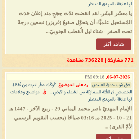
لها علاقة بالمهدي المنتظر
يا معشَر البشَر، لقد انقضت ثلاث حِجَجٍ منذ إعلان حَدَث
المُستَحيل علميًّا: أن يتحوَّل صقيعُ (فريزر) تسعين درجةً
تحت الصفر - شتاء ليل الُقطب الجنوبيّ...
شاهد أكثر
771 مشاركة | 736228 مشاهدة
09:18 PM
06-07-2026,
فتى يثرب حمزة العبيدي
رد على الموضوع
كَوكَبُ سَقَر اقتربَ مِن نُقطَةِ
الحَضيضِ في القُبَّةِ السماويَّةِ بين السَّماءِ والأرضِ ..
في
مواضيع وعلامات
لها علاقة بالمهدي المنتظر
الإمام المهديّ ناصر محمد اليماني 29 - ربيع الآخر - 1447 هـ
21 - 10 - 2025 مـ 03:16 صباحًا (بحسب التقويم الرسمي
لأمّ القرى) ...