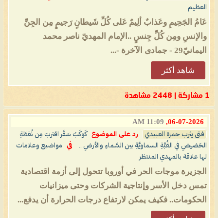
العظيم
عَامُ الجَحِيمِ وعَذابٌ ألِيمٌ عَلى كُلِّ شَيطانٍ رَجيمٍ مِن الجِنِّ
والإنسِ ومِن كُلِّ جِنسٍ ..الإمام المهديّ ناصر محمد
اليمانيّ29 - جمادى الآخرة -...
شاهد أكثر
1 مشاركة | 2448 مشاهدة
11:09 AM
06-07-2026,
فتى يثرب حمزة العبيدي
رد على الموضوع
كَوكَبُ سَقَر اقتربَ مِن نُقطَةِ
الحَضيضِ في القُبَّةِ السماويَّةِ بين السَّماءِ والأرضِ ..
في
مواضيع وعلامات
لها علاقة بالمهدي المنتظر
الجزيرة موجات الحر في أوروبا تتحول إلى أزمة اقتصادية
تمس دخل الأسر وإنتاجية الشركات وحتى ميزانيات
الحكومات.. فكيف يمكن لارتفاع درجات الحرارة أن يدفع...