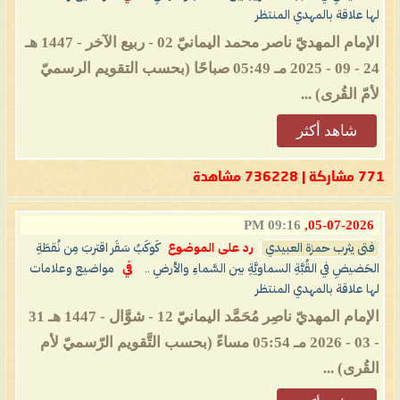
لها علاقة بالمهدي المنتظر
الإمام المهديّ ناصر محمد اليمانيّ 02 - ربيع الآخر - 1447 هـ
24 - 09 - 2025 مـ 05:49 صباحًا (بحسب التقويم الرسميّ
لأمّ القُرى) ...
شاهد أكثر
771 مشاركة | 736228 مشاهدة
09:16 PM
05-07-2026,
فتى يثرب حمزة العبيدي
رد على الموضوع
كَوكَبُ سَقَر اقتربَ مِن نُقطَةِ
الحَضيضِ في القُبَّةِ السماويَّةِ بين السَّماءِ والأرضِ ..
في
مواضيع وعلامات
لها علاقة بالمهدي المنتظر
الإمام المهديّ ناصِر مُحَمَّد اليمانيّ 12 - شوَّال - 1447 هـ 31
- 03 - 2026 مـ 05:54 مساءً (بحسب التَّقويم الرّسميّ لأم
القُرى) ...