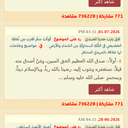
شاهد أكثر
771 مشاركة | 736228 مشاهدة
03:11 PM
05-07-2026,
فتى يثرب حمزة العبيدي
رد على الموضوع
كَوكَبُ سَقَر اقتربَ مِن نُقطَةِ
الحَضيضِ في القُبَّةِ السماويَّةِ بين السَّماءِ والأرضِ ..
في
مواضيع وعلامات
لها علاقة بالمهدي المنتظر
1- أولاً:- صدق الله العظيم الحق المبين، ومَنْ أصدق منه
قيلاً، نستغفره ونتوب إليه. رضينا بالله رباً، وبالإسلام ديناً،
وبمحمدٍ -صلى الله عليه وسلم-...
شاهد أكثر
771 مشاركة | 736228 مشاهدة
04:11 AM
28-06-2026,
فتى يثرب حمزة العبيدي
رد على الموضوع
أحبتي الأنصار السابقين