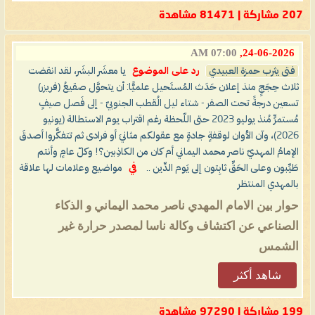
207 مشاركة | 81471 مشاهدة
07:00 AM
24-06-2026,
فتى يثرب حمزة العبيدي
رد على الموضوع
يا معشَر البشَر، لقد انقضت
ثلاث حِجَجٍ منذ إعلان حَدَث المُستَحيل علميًّا: أن يتحوَّل صقيعُ (فريزر)
تسعين درجةً تحت الصفر - شتاء ليل الُقطب الجنوبيّ - إلى فَصل صيفٍ
مُستمرٍّ مُنذ يوليو 2023 حتى اللّحظة رغم اقتراب يوم الاستطالة (يونيو
2026)، وآن الأوان لوقفةٍ جادةٍ مع عقولكم مثانيَ أو فرادى ثم تتفكَّروا أصدقَ
الإمامُ المهديّ ناصر محمد اليماني أم كان من الكاذِبين؟! وكلّ عامٍ وأنتم
طَيِّبون وعلى الحَقِّ ثابِتون إلى يَوم الدِّين ..
في
مواضيع وعلامات لها علاقة
بالمهدي المنتظر
حوار بين الامام المهدي ناصر محمد اليماني و الذكاء
الصناعي عن اكتشاف وكالة ناسا لمصدر حرارة غير
الشمس
شاهد أكثر
199 مشاركة | 97290 مشاهدة