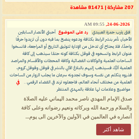
207 مشاركة | 81471 مشاهدة
09:55 AM
24-06-2026,
فتى يثرب حمزة العبيدي
رد على الموضوع
أحبتي الأنصار السابقين
الأخيار، نأمر بنشر الرابط بكثافة ودعوه ينضخ بما فيه دون أن تزيدوا حرفًا
واحدًا، فلا يحتاح أي تدخل من الإدارة لتوثيق التاريخ أو المراجعة، فانسخوا
عنوان الرابط وانسخوه في قوقل بكثافة كونه حتمًا سيذهب إلى كافة
الساحات العلمية والوكالات الفضائية وكافة المحطات والأقسام والمراصد
العلمية آليًّا، فسيذهب إليهم بالبلاغ الآلي بالنشر في قوقل وقوقل كروم،
فذروه يتكلم عن نفسه وسوف تجدونه سرعان ما يجلب الزوار من الساحات
العلمية من مختلف أنحاء العالم، فاجعلوه ترند في الفضاء الرقمي ..
في
مواضيع وعلامات لها علاقة بالمهدي المنتظر
صدق الإمام المهدي ناصر محمد اليماني عليه الصلاة
والسلام ورحمة الله وبركاته ونعيم رضوانه وعلى كافة
أنصاره في العالمين في الآولين والآخرين الى يوم...
شاهد أكثر