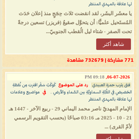
لها علاقة بالمهدي المنتظر
يا معشَر البشَر، لقد انقضت ثلاث حِجَجٍ منذ إعلان حَدَث
المُستَحيل علميًّا: أن يتحوَّل صقيعُ (فريزر) تسعين درجةً
تحت الصفر - شتاء ليل الُقطب الجنوبيّ...
شاهد أكثر
771 مشاركة | 732679 مشاهدة
09:18 PM
06-07-2026,
فتى يثرب حمزة العبيدي
رد على الموضوع
كَوكَبُ سَقَر اقتربَ مِن نُقطَةِ
الحَضيضِ في القُبَّةِ السماويَّةِ بين السَّماءِ والأرضِ ..
في
مواضيع وعلامات
لها علاقة بالمهدي المنتظر
الإمام المهديّ ناصر محمد اليماني 29 - ربيع الآخر - 1447 هـ
21 - 10 - 2025 مـ 03:16 صباحًا (بحسب التقويم الرسمي
لأمّ القرى) ...