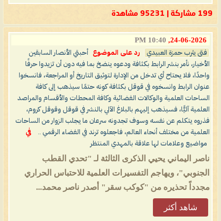
199 مشاركة | 95231 مشاهدة
10:40 PM
24-06-2026,
فتى يثرب حمزة العبيدي
رد على الموضوع
أحبتي الأنصار السابقين
الأخيار، نأمر بنشر الرابط بكثافة ودعوه ينضخ بما فيه دون أن تزيدوا حرفًا
واحدًا، فلا يحتاح أي تدخل من الإدارة لتوثيق التاريخ أو المراجعة، فانسخوا
عنوان الرابط وانسخوه في قوقل بكثافة كونه حتمًا سيذهب إلى كافة
الساحات العلمية والوكالات الفضائية وكافة المحطات والأقسام والمراصد
العلمية آليًّا، فسيذهب إليهم بالبلاغ الآلي بالنشر في قوقل وقوقل كروم،
فذروه يتكلم عن نفسه وسوف تجدونه سرعان ما يجلب الزوار من الساحات
العلمية من مختلف أنحاء العالم، فاجعلوه ترند في الفضاء الرقمي ..
في
مواضيع وعلامات لها علاقة بالمهدي المنتظر
ناصر اليماني يحيي الذكرى الثالثة لـ "تحدي القطب
الجنوبي"، ويهاجم التفسيرات العلمية للاحتباس الحراري
مجدداً تحذيره من "كوكب سقر" أصدر ناصر محمد...
شاهد أكثر