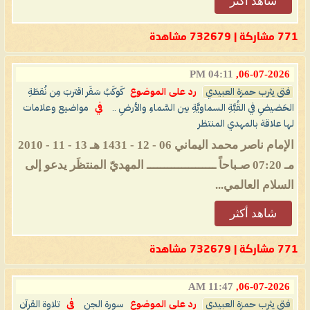
شاهد أكثر
771 مشاركة | 732679 مشاهدة
04:11 PM
06-07-2026,
فتى يثرب حمزة العبيدي
رد على الموضوع
كَوكَبُ سَقَر اقتربَ مِن نُقطَةِ
الحَضيضِ في القُبَّةِ السماويَّةِ بين السَّماءِ والأرضِ ..
في
مواضيع وعلامات
لها علاقة بالمهدي المنتظر
الإمام ناصر محمد اليماني 06 - 12 - 1431 هـ 13 - 11 - 2010
مـ 07:20 صـباحاً ــــــــــــــــــــ المهديّ المنتظَر يدعو إلى
السلام العالمي...
شاهد أكثر
771 مشاركة | 732679 مشاهدة
11:47 AM
06-07-2026,
فتى يثرب حمزة العبيدي
رد على الموضوع
سورة الجن
في
تلاوة القرآن