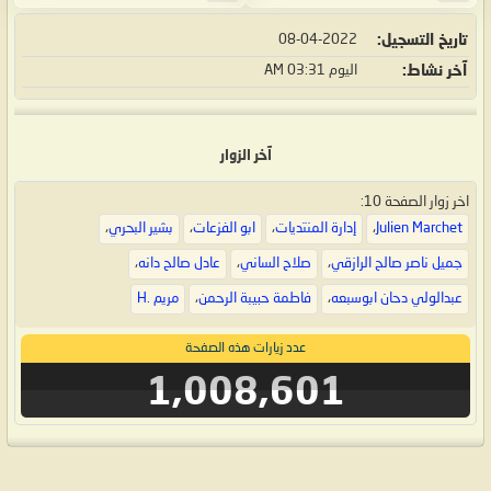
تاريخ التسجيل
08-04-2022
آخر نشاط
اليوم
03:31 AM
آخر الزوار
اخر زوار الصفحة 10:
Julien Marchet
،
إدارة المنتديات
،
ابو الفزعات
،
بشير البحري
،
جميل ناصر صالح الرازقي
،
صلاح الساني
،
عادل صالح دانه
،
عبدالولي دحان ابوسبعه
،
فاطمة حبيبة الرحمن
،
مريم .H
عدد زيارات هذه الصفحة
1,008,601