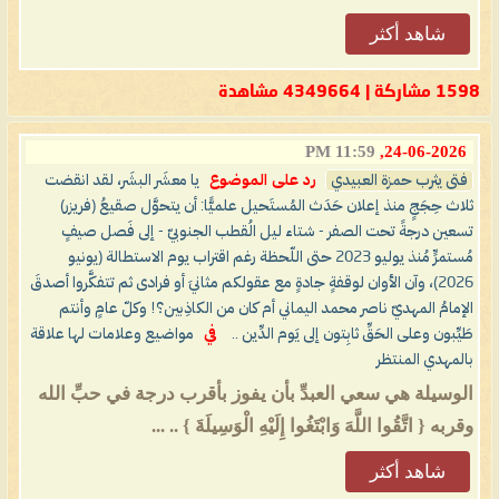
شاهد أكثر
1598 مشاركة | 4349664 مشاهدة
11:59 PM
24-06-2026,
فتى يثرب حمزة العبيدي
رد على الموضوع
يا معشَر البشَر، لقد انقضت
ثلاث حِجَجٍ منذ إعلان حَدَث المُستَحيل علميًّا: أن يتحوَّل صقيعُ (فريزر)
تسعين درجةً تحت الصفر - شتاء ليل الُقطب الجنوبيّ - إلى فَصل صيفٍ
مُستمرٍّ مُنذ يوليو 2023 حتى اللّحظة رغم اقتراب يوم الاستطالة (يونيو
2026)، وآن الأوان لوقفةٍ جادةٍ مع عقولكم مثانيَ أو فرادى ثم تتفكَّروا أصدقَ
الإمامُ المهديّ ناصر محمد اليماني أم كان من الكاذِبين؟! وكلّ عامٍ وأنتم
طَيِّبون وعلى الحَقِّ ثابِتون إلى يَوم الدِّين ..
في
مواضيع وعلامات لها علاقة
بالمهدي المنتظر
الوسيلة هي سعي العبدِّ بأن يفوز بأقرب درجة في حبِّ الله
وقربه { اتَّقُوا اللَّهَ وَابْتَغُوا إِلَيْهِ الْوَسِيلَةَ } .. ...
شاهد أكثر