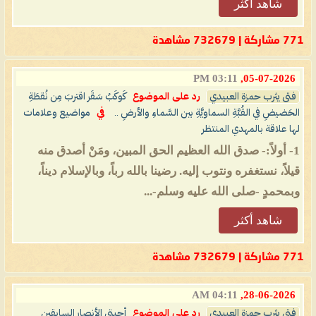
شاهد أكثر
771 مشاركة | 732679 مشاهدة
03:11 PM
05-07-2026,
فتى يثرب حمزة العبيدي
رد على الموضوع
كَوكَبُ سَقَر اقتربَ مِن نُقطَةِ
الحَضيضِ في القُبَّةِ السماويَّةِ بين السَّماءِ والأرضِ ..
في
مواضيع وعلامات
لها علاقة بالمهدي المنتظر
1- أولاً:- صدق الله العظيم الحق المبين، ومَنْ أصدق منه
قيلاً، نستغفره ونتوب إليه. رضينا بالله رباً، وبالإسلام ديناً،
وبمحمدٍ -صلى الله عليه وسلم-...
شاهد أكثر
771 مشاركة | 732679 مشاهدة
04:11 AM
28-06-2026,
فتى يثرب حمزة العبيدي
رد على الموضوع
أحبتي الأنصار السابقين