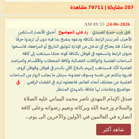
207 مشاركة | 79711 مشاهدة
09:55 AM
24-06-2026,
فتى يثرب حمزة العبيدي
رد على الموضوع
أحبتي الأنصار السابقين
الأخيار، نأمر بنشر الرابط بكثافة ودعوه ينضخ بما فيه دون أن تزيدوا حرفًا
واحدًا، فلا يحتاح أي تدخل من الإدارة لتوثيق التاريخ أو المراجعة، فانسخوا
عنوان الرابط وانسخوه في قوقل بكثافة كونه حتمًا سيذهب إلى كافة
الساحات العلمية والوكالات الفضائية وكافة المحطات والأقسام والمراصد
العلمية آليًّا، فسيذهب إليهم بالبلاغ الآلي بالنشر في قوقل وقوقل كروم،
فذروه يتكلم عن نفسه وسوف تجدونه سرعان ما يجلب الزوار من الساحات
العلمية من مختلف أنحاء العالم، فاجعلوه ترند في الفضاء الرقمي ..
في
مواضيع وعلامات لها علاقة بالمهدي المنتظر
صدق الإمام المهدي ناصر محمد اليماني عليه الصلاة
والسلام ورحمة الله وبركاته ونعيم رضوانه وعلى كافة
أنصاره في العالمين في الآولين والآخرين الى يوم...
شاهد أكثر