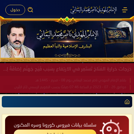
دخول
صَيْفُ سَقَرَ يَبدأُ في اجتياحِ شِتاءِ القُطبِ الشَّمالي كَما وعَدناكُم بالحقِّ لعَامِكم هذا (1445 هـ) ..
بقلم الإمام المهدي ناصر محمد اليماني يوم 18 - جمادى الآخرة - 1445 هـ
موافق 31 - 12 - 2023 م الساعة 07:44 صباحًا بحسب التقويم الرسمي لأمّ القُرى
سلسلة بيانات فيروس كورونا وسره المكنون