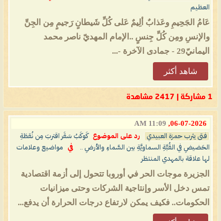
العظيم
عَامُ الجَحِيمِ وعَذابٌ ألِيمٌ عَلى كُلِّ شَيطانٍ رَجيمٍ مِن الجِنِّ
والإنسِ ومِن كُلِّ جِنسٍ ..الإمام المهديّ ناصر محمد
اليمانيّ29 - جمادى الآخرة -...
شاهد أكثر
1 مشاركة | 2417 مشاهدة
11:09 AM
06-07-2026,
فتى يثرب حمزة العبيدي
رد على الموضوع
كَوكَبُ سَقَر اقتربَ مِن نُقطَةِ
الحَضيضِ في القُبَّةِ السماويَّةِ بين السَّماءِ والأرضِ ..
في
مواضيع وعلامات
لها علاقة بالمهدي المنتظر
الجزيرة موجات الحر في أوروبا تتحول إلى أزمة اقتصادية
تمس دخل الأسر وإنتاجية الشركات وحتى ميزانيات
الحكومات.. فكيف يمكن لارتفاع درجات الحرارة أن يدفع...