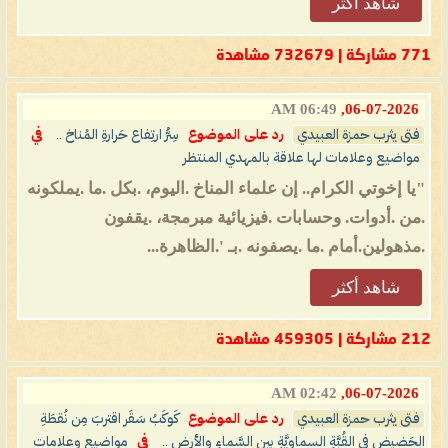
شاهد أكثر
771 مشاركة | 732679 مشاهدة
06:49 AM
06-07-2026,
فتى يثرب حمزة العبيدي
رد على الموضوع
سِرُّ ارتِفاع حَرارةِ المُناخ ..
في
مواضيع وعلامات لها علاقة بالمهدي المنتظر
"يا إخوتي الكرام.. إن علماء المناخ .اليوم، .بكل .ما .يملكونه
.من .أدوات. وحسابات .فيزيائية مبرمجة، .يقفون
.مذهولين.أمام .ما .يصفونه .بـ '.الظاهرة...
شاهد أكثر
212 مشاركة | 459305 مشاهدة
02:42 AM
06-07-2026,
فتى يثرب حمزة العبيدي
رد على الموضوع
كَوكَبُ سَقَر اقتربَ مِن نُقطَةِ
الحَضيضِ في القُبَّةِ السماويَّةِ بين السَّماءِ والأرضِ ..
في
مواضيع وعلامات