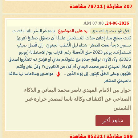
207 مشاركة | 79711 مشاهدة
07:00 AM
24-06-2026,
فتى يثرب حمزة العبيدي
رد على الموضوع
يا معشَر البشَر، لقد انقضت
ثلاث حِجَجٍ منذ إعلان حَدَث المُستَحيل علميًّا: أن يتحوَّل صقيعُ (فريزر)
تسعين درجةً تحت الصفر - شتاء ليل الُقطب الجنوبيّ - إلى فَصل صيفٍ
مُستمرٍّ مُنذ يوليو 2023 حتى اللّحظة رغم اقتراب يوم الاستطالة (يونيو
2026)، وآن الأوان لوقفةٍ جادةٍ مع عقولكم مثانيَ أو فرادى ثم تتفكَّروا أصدقَ
الإمامُ المهديّ ناصر محمد اليماني أم كان من الكاذِبين؟! وكلّ عامٍ وأنتم
طَيِّبون وعلى الحَقِّ ثابِتون إلى يَوم الدِّين ..
في
مواضيع وعلامات لها علاقة
بالمهدي المنتظر
حوار بين الامام المهدي ناصر محمد اليماني و الذكاء
الصناعي عن اكتشاف وكالة ناسا لمصدر حرارة غير
الشمس
شاهد أكثر
199 مشاركة | 95231 مشاهدة