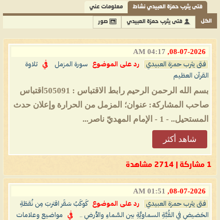
فتى يثرب حمزة العبيدي نشاط
معلومات عني
الكل
فتى يثرب حمزة العبيدي
صور
04:17 AM
08-07-2026,
فتى يثرب حمزة العبيدي
رد على الموضوع
سورة المزمل
في
تلاوة
القرآن العظيم
بسم الله الرحمن الرحيم رابط الاقتباس : 505091اقتباس
صاحب المشاركة: عنوان؛ المزمل من الحرارة وإعلان حدث
المستحيل.. - 1 - الإمام المهديّ ناصر...
شاهد أكثر
1 مشاركة | 2714 مشاهدة
01:51 AM
08-07-2026,
فتى يثرب حمزة العبيدي
رد على الموضوع
كَوكَبُ سَقَر اقتربَ مِن نُقطَةِ
الحَضيضِ في القُبَّةِ السماويَّةِ بين السَّماءِ والأرضِ ..
في
مواضيع وعلامات