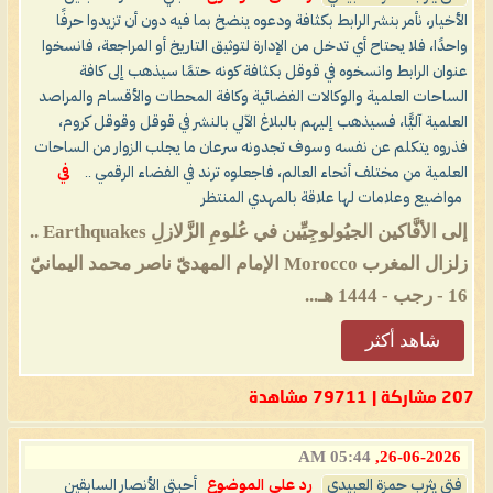
الأخيار، نأمر بنشر الرابط بكثافة ودعوه ينضخ بما فيه دون أن تزيدوا حرفًا
واحدًا، فلا يحتاح أي تدخل من الإدارة لتوثيق التاريخ أو المراجعة، فانسخوا
عنوان الرابط وانسخوه في قوقل بكثافة كونه حتمًا سيذهب إلى كافة
الساحات العلمية والوكالات الفضائية وكافة المحطات والأقسام والمراصد
العلمية آليًّا، فسيذهب إليهم بالبلاغ الآلي بالنشر في قوقل وقوقل كروم،
فذروه يتكلم عن نفسه وسوف تجدونه سرعان ما يجلب الزوار من الساحات
العلمية من مختلف أنحاء العالم، فاجعلوه ترند في الفضاء الرقمي ..
في
مواضيع وعلامات لها علاقة بالمهدي المنتظر
‏إلى الأفَّاكين الجيُولوجِيِّين في عُلومِ الزَّلازلِ Earthquakes ..
زلزال المغرب Morocco ‏الإمام المهديّ ناصر محمد اليمانيّ
شاهد أكثر
207 مشاركة | 79711 مشاهدة
05:44 AM
26-06-2026,
فتى يثرب حمزة العبيدي
رد على الموضوع
أحبتي الأنصار السابقين