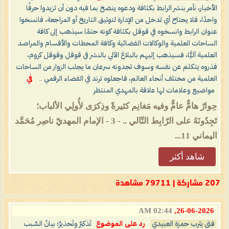
الأخيار، نأمر بنشر الرابط بكثافة ودعوه ينضخ بما فيه دون أن تزيدوا حرفًا
واحدًا، فلا يحتاح أي تدخل من الإدارة لتوثيق التاريخ أو المراجعة، فانسخوا
عنوان الرابط وانسخوه في قوقل بكثافة كونه حتمًا سيذهب إلى كافة
الساحات العلمية والوكالات الفضائية وكافة المحطات والأقسام والمراصد
العلمية آليًّا، فسيذهب إليهم بالبلاغ الآلي بالنشر في قوقل وقوقل كروم،
فذروه يتكلم عن نفسه وسوف تجدونه سرعان ما يجلب الزوار من الساحات
العلمية من مختلف أنحاء العالم، فاجعلوه ترند في الفضاء الرقمي ..
في
مواضيع وعلامات لها علاقة بالمهدي المنتظر
حِوارٌ هامٌّ عامٌّ وفيه مَغانِم كثيرةً وذِكرَى لأُولِي الألباب؛
تَجِدُونَهُ على الرّابِط التّالي .. - 3 - الإمام المهديّ ناصِر مُحَمَّد
اليماني 11...
شاهد أكثر
207 مشاركة | 79711 مشاهدة
02:44 AM
26-06-2026,
فتى يثرب حمزة العبيدي
رد على الموضوع
تَذكيرٌ وتَحذيرٌ؛ بيانُ السَّبب