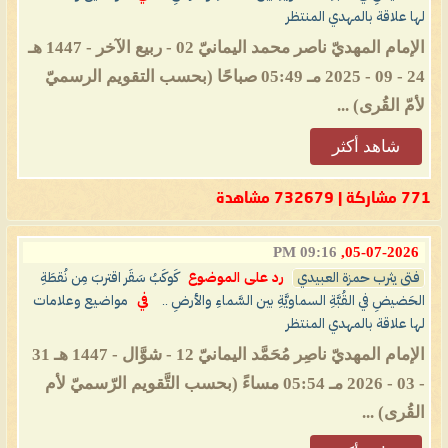
لها علاقة بالمهدي المنتظر
الإمام المهديّ ناصر محمد اليمانيّ 02 - ربيع الآخر - 1447 هـ
24 - 09 - 2025 مـ 05:49 صباحًا (بحسب التقويم الرسميّ
لأمّ القُرى) ...
شاهد أكثر
771 مشاركة | 732679 مشاهدة
09:16 PM
05-07-2026,
فتى يثرب حمزة العبيدي
رد على الموضوع
كَوكَبُ سَقَر اقتربَ مِن نُقطَةِ
الحَضيضِ في القُبَّةِ السماويَّةِ بين السَّماءِ والأرضِ ..
في
مواضيع وعلامات
لها علاقة بالمهدي المنتظر
الإمام المهديّ ناصِر مُحَمَّد اليمانيّ 12 - شوَّال - 1447 هـ 31
- 03 - 2026 مـ 05:54 مساءً (بحسب التَّقويم الرّسميّ لأم
القُرى) ...