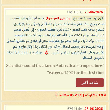
10:37 PM
23-06-2026,
فتى يثرب حمزة العبيدي
رد على الموضوع
يا معشَر البشَر، لقد انقضت
ثلاث حِجَجٍ منذ إعلان حَدَث المُستَحيل علميًّا: أن يتحوَّل صقيعُ (فريزر)
تسعين درجةً تحت الصفر - شتاء ليل الُقطب الجنوبيّ - إلى فَصل صيفٍ
مُستمرٍّ مُنذ يوليو 2023 حتى اللّحظة رغم اقتراب يوم الاستطالة (يونيو
2026)، وآن الأوان لوقفةٍ جادةٍ مع عقولكم مثانيَ أو فرادى ثم تتفكَّروا أصدقَ
الإمامُ المهديّ ناصر محمد اليماني أم كان من الكاذِبين؟! وكلّ عامٍ وأنتم
طَيِّبون وعلى الحَقِّ ثابِتون إلى يَوم الدِّين ..
في
مواضيع وعلامات لها علاقة
بالمهدي المنتظر
"Scientists sound the alarm: Antarctica's temperature
exceeds 15°C for the first time"
شاهد أكثر
199 مشاركة | 95231 مشاهدة
11:04 AM
23-06-2026,