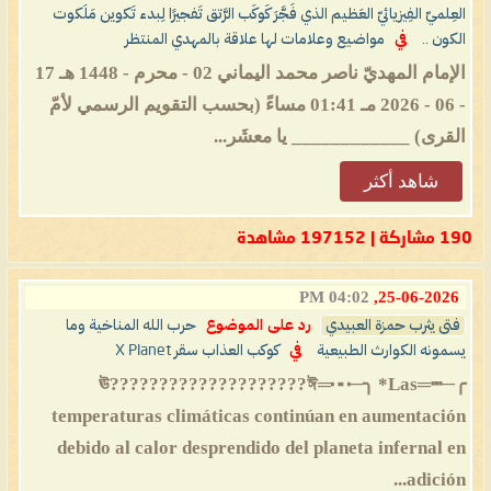
العِلميّ الفِيزيائيّ العَظيم الذي فَجَّرَ كَوكَب الرَّتق تَفجيرًا لِبدء تَكوين مَلَكوت
الكون ..
في
مواضيع وعلامات لها علاقة بالمهدي المنتظر
الإمام المهديّ ناصر محمد اليماني 02 - محرم - 1448 هـ 17
- 06 - 2026 مـ 01:41 مساءً (بحسب التقويم الرسمي لأمّ
القرى) ____________ يا معشَر...
شاهد أكثر
190 مشاركة | 197152 مشاهدة
04:02 PM
25-06-2026,
فتى يثرب حمزة العبيدي
رد على الموضوع
حرب الله المناخية وما
يسمونه الكوارث الطبيعية
في
كوكب العذاب سقر X Planet
╭─┅═ঊ????️????????????????️ঈ═┅─╮ *Las
temperaturas climáticas continúan en aumentación
debido al calor desprendido del planeta infernal en
adición...