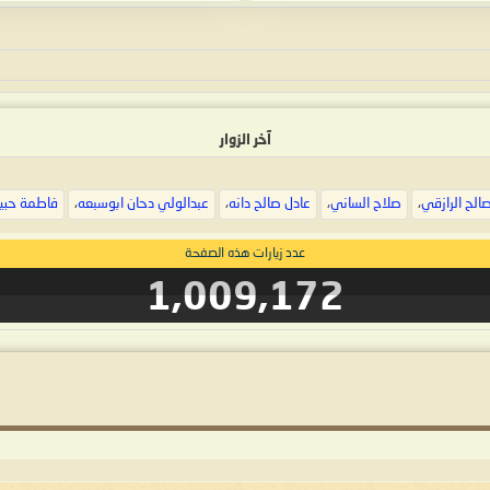
آخر الزوار
الح الرازقي
،
صلاح الساني
،
عادل صالح دانه
،
عبدالولي دحان ابوسبعه
،
فاطمة حبيب
عدد زيارات هذه الصفحة
1,009,172