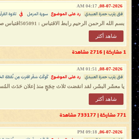
04:17 AM
08-07-2026,
فتى يثرب حمزة العبيدي
رد على الموضوع
سورة المزمل
في
تلاوة القر
بسم الله الرحمن الرحيم رابط الاقتباس : 505091اقتباس صاحب المشاركة: عنوان؛ المزمل من الحرارة وإعلان حدث المستحيل.. - 1 - الإمام المهديّ ناصر...
شاهد أكثر
1 مشاركة | 2716 مشاهدة
01:51 AM
08-07-2026,
فتى يثرب حمزة العبيدي
رد على الموضوع
كَوكَبُ سَقَر اقتربَ مِن نُقطَةِ ال
يا معشَر البشَر، لقد انقضت ثلاث حِجَجٍ منذ إعلان حَدَث المُس
شاهد أكثر
771 مشاركة | 733177 مشاهدة
09:18 PM
06-07-2026,