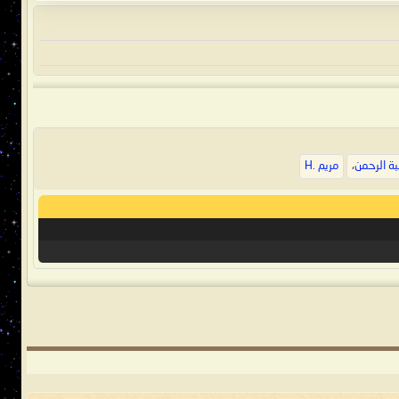
ة الرحمن
،
مريم .H