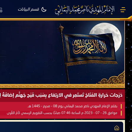
قسم البيانات
صَيْفُ سَقَرَ يَبدأُ في اجتياحِ شِتاءِ القُطبِ الشَّمالي كَما وعَدناكُم بالحقِّ 
بقلم الإمام المهدي ناصر محمد اليماني يوم 18 - جمادى الآخرة - 1445 هـ
موافق 31 - 12 - 2023 م الساعة 07:44 صباحًا بحسب التقويم الرسمي لأمّ القُرى