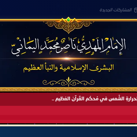
المشاركات الجديدة
لعَامِكم هذا (1445 هـ) ..