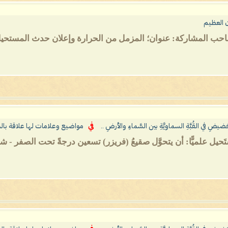
آن العظيم
حَضيضِ في القُبَّةِ السماويَّةِ بين السَّماءِ والأرضِ ..
في
مواضيع وعلامات لها علاقة بال
تَحيل علميًّا: أن يتحوَّل صقيعُ (فريزر) تسعين درجةً تحت الصفر - شت