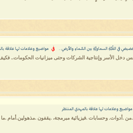
حَضيضِ في القُبَّةِ السماويَّةِ بين السَّماءِ والأرضِ ..
في
مواضيع وعلامات لها علاقة بال
مس دخل الأسر وإنتاجية الشركات وحتى ميزانيات الحكومات.. فكيف ي
مواضيع وعلامات لها علاقة بالمهدي المنتظر
 .من .أدوات. وحسابات .فيزيائية مبرمجة، .يقفون .مذهولين.أمام .ما .ي