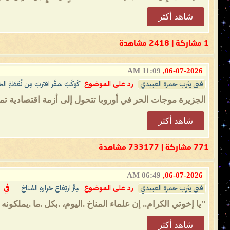
شاهد أكثر
1 مشاركة | 2418 مشاهدة
11:09 AM
06-07-2026,
فتى يثرب حمزة العبيدي
رد على الموضوع
كَوكَبُ سَقَر اقتربَ مِن نُقطَةِ ال
الجزيرة موجات الحر في أوروبا تتحول إلى أزمة اقتصادية ت
شاهد أكثر
771 مشاركة | 733177 مشاهدة
06:49 AM
06-07-2026,
فتى يثرب حمزة العبيدي
رد على الموضوع
سِرُّ ارتِفاع حَرارةِ المُناخ ..
في
"يا إخوتي الكرام.. إن علماء المناخ .اليوم، .بكل .ما .يملكونه
شاهد أكثر