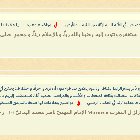
حَضيضِ في القُبَّةِ السماويَّةِ بين السَّماءِ والأرضِ ..
في
مواضيع وعلامات لها علاقة بال
، نأمر بنشر الرابط بكثافة ودعوه ينضخ بما فيه دون أن تزيدوا حرفًا واحدًا، فلا يحتاح أ
الات الفضائية وكافة المحطات والأقسام والمراصد العلمية آليًّا، فسيذهب إليهم با
اجعلوه ترند في الفضاء الرقمي ..
في
مواضيع وعلامات لها علاقة بالمهدي المنتظر