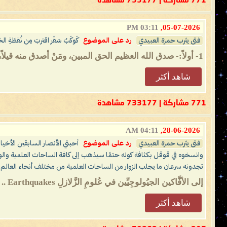
771 مشاركة | 733177 مشاهدة
03:11 PM
05-07-2026,
فتى يثرب حمزة العبيدي
رد على الموضوع
كَوكَبُ سَقَر اقتربَ مِن نُقطَةِ ال
1- أولاً:- صدق الله العظيم الحق المبين، ومَنْ أصدق منه قيلاً، نستغفره ونتوب إليه. رضينا بالله رباً، وبالإسلام ديناً، وبمحمدٍ -صلى الله عليه وسلم-...
شاهد أكثر
771 مشاركة | 733177 مشاهدة
04:11 AM
28-06-2026,
فتى يثرب حمزة العبيدي
رد على الموضوع
أحبتي الأنصار السابقين الأخيار
وانسخوه في قوقل بكثافة كونه حتمًا سيذهب إلى كافة الساحات العلمية والوك
تجدونه سرعان ما يجلب الزوار من الساحات العلمية من مختلف أنحاء العالم، ف
‏إلى الأفَّاكين الجيُولوجِيِّين في عُلومِ الزَّلازلِ Earthquakes .. زلزال المغرب Morocco ‏الإمام المهديّ ناصر محمد اليمانيّ ‏16 - رجب - 1444 هـ...
شاهد أكثر