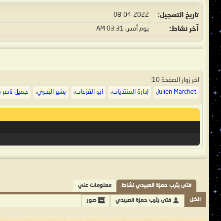
تاريخ التسجيل
08-04-2022
آخر نشاط
يوم أمس
03:31 AM
اخر زوار الصفحة 10:
Julien Marchet
،
إدارة المنتديات
،
ابو الفزعات
،
بشير البحري
،
جميل ناصر ص
فتى يثرب حمزة العبيدي نشاط
معلومات عني
الكل
فتى يثرب حمزة العبيدي
صور