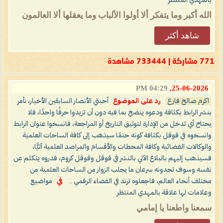
بالمهدي المنتظر
الله أكبر وما يتفكر ألا أولوا الألباب وما يعقلها ألا العالمون
شاهد أكثر
771 مشاركة | 733444 مشاهدة
04:29 PM
25-06-2026,
اكرم صالح فارع
رد على الموضوع
أحبتي الأنصار السابقين الأخيار، نأمر
بنشر الرابط بكثافة ودعوه ينضخ بما فيه دون أن تزيدوا حرفًا واحدًا، فلا
يحتاح أي تدخل من الإدارة لتوثيق التاريخ أو المراجعة، فانسخوا عنوان الرابط
وانسخوه في قوقل بكثافة كونه حتمًا سيذهب إلى كافة الساحات العلمية
والوكالات الفضائية وكافة المحطات والأقسام والمراصد العلمية آليًّا،
فسيذهب إليهم بالبلاغ الآلي بالنشر في قوقل وقوقل كروم، فذروه يتكلم عن
نفسه وسوف تجدونه سرعان ما يجلب الزوار من الساحات العلمية من
مختلف أنحاء العالم، فاجعلوه ترند في الفضاء الرقمي ..
في
مواضيع
وعلامات لها علاقة بالمهدي المنتظر
سمعنا واطعنا يا إمامي