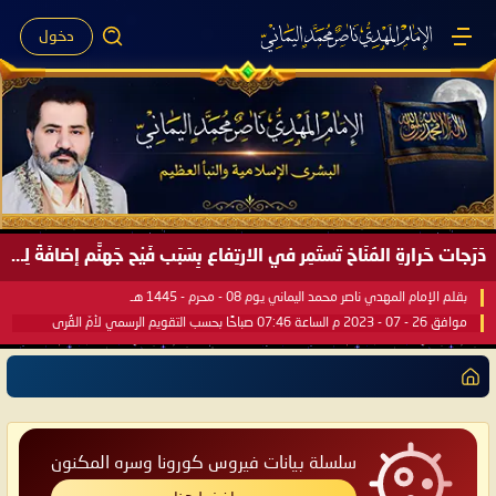
دخول
دَرَجات حَرارةِ المُنَاخ تَستَمِر في الارتِفاع بِسَبَب فَيْح جَهنَّم إضافَةً لِحرارةِ الشَّمس في مُحكَم القُرآن العَظيم ..
بقلم الإمام المهدي ناصر محمد اليماني يوم 08 - محرم - 1445 هـ
موافق 26 - 07 - 2023 م الساعة 07:46 صباحًا بحسب التقويم الرسمي لأمّ القُرى
سلسلة بيانات فيروس كورونا وسره المكنون