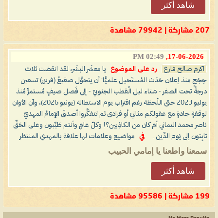
شاهد أكثر
207 مشاركة | 79942 مشاهدة
02:49 PM
17-06-2026,
اكرم صالح فارع
رد على الموضوع
يا معشَر البشَر، لقد انقضت ثلاث
حِجَجٍ منذ إعلان حَدَث المُستَحيل علميًّا: أن يتحوَّل صقيعُ (فريزر) تسعين
درجةً تحت الصفر - شتاء ليل الُقطب الجنوبيّ - إلى فَصل صيفٍ مُستمرٍّ مُنذ
يوليو 2023 حتى اللّحظة رغم اقتراب يوم الاستطالة (يونيو 2026)، وآن الأوان
لوقفةٍ جادةٍ مع عقولكم مثانيَ أو فرادى ثم تتفكَّروا أصدقَ الإمامُ المهديّ
ناصر محمد اليماني أم كان من الكاذِبين؟! وكلّ عامٍ وأنتم طَيِّبون وعلى الحَقِّ
ثابِتون إلى يَوم الدِّين ..
في
مواضيع وعلامات لها علاقة بالمهدي المنتظر
سمعنا واطعنا يا إمامي الحبيب
شاهد أكثر
199 مشاركة | 95586 مشاهدة