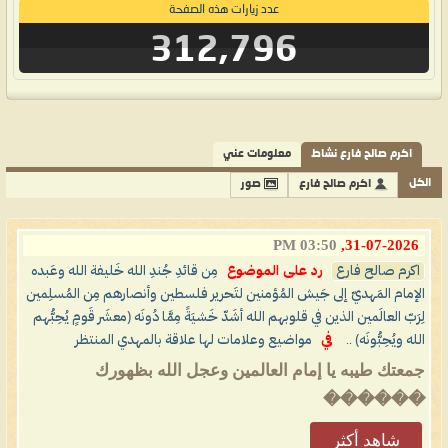
عدد زيارات هذه الصفحة
312,796
اكرم صالح فارع نشاط
معلومات عني
الكل
اكرم صالح فارع
صور
03:50 PM
31-07-2026,
اكرم صالح فارع
رد على الموضوع
مِن قائدِ جُندِ الله خَليفة الله وعَبده
الإمام المَهديّ إلى جَيش المُؤمنين لتَحرير فلسطين وأنصارهم مِن المُسلِمين
لِرَبّ العالَمين الذين في قلوبهم الله أشَدّ خَشيَةً مِمَّا دُونَه (معشَر قَومٍ يُحِبُّهم
الله ويُحِبُّونَه) ..
في
مواضيع وعلامات لها علاقة بالمهدي المنتظر
جمعتك طيبه يا إمام العالمين وعجل الله بظهورك
������
شاهد أكثر