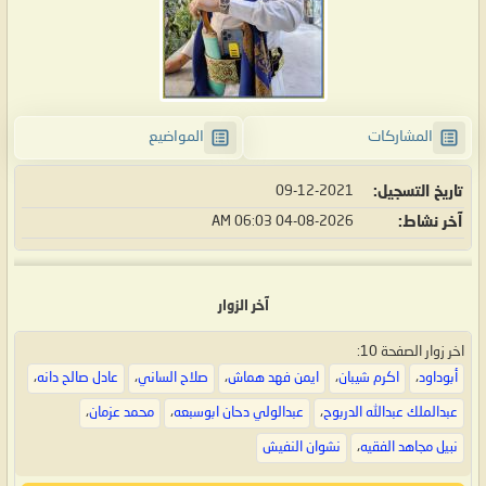
المشاركات
المواضيع
تاريخ التسجيل
09-12-2021
آخر نشاط
04-08-2026
06:03 AM
آخر الزوار
اخر زوار الصفحة 10:
أبوداود
،
اكرم شيبان
،
ايمن فهد هماش
،
صلاح الساني
،
عادل صالح دانه
،
عبدالملك عبدالله الدربوح
،
عبدالولي دحان ابوسبعه
،
محمد عزمان
،
نبيل مجاهد الفقيه
،
نشوان النفيش