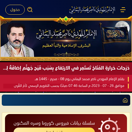
دخول
دَرَجات حَرارةِ المُنَاخ تَستَمِر في الارتِفاع بِسَبَب فَيْح جَهنَّم إضافَةً لِحرارةِ الشَّمس في مُحكَم القُرآن العَظيم ..
بقلم الإمام المهدي ناصر محمد اليماني يوم 08 - محرم - 1445 هـ
موافق 26 - 07 - 2023 م الساعة 07:46 صباحًا بحسب التقويم الرسمي لأمّ القُرى
سلسلة بيانات فيروس كورونا وسره المكنون