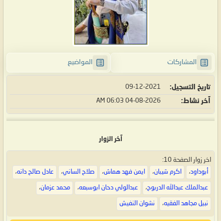
المشاركات
المواضيع
تاريخ التسجيل
09-12-2021
آخر نشاط
04-08-2026
06:03 AM
آخر الزوار
اخر زوار الصفحة 10:
أبوداود
،
اكرم شيبان
،
ايمن فهد هماش
،
صلاح الساني
،
عادل صالح دانه
،
عبدالملك عبدالله الدربوح
،
عبدالولي دحان ابوسبعه
،
محمد عزمان
،
نبيل مجاهد الفقيه
،
نشوان النفيش