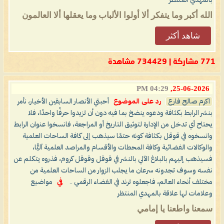
بالمهدي المنتظر
الله أكبر وما يتفكر ألا أولوا الألباب وما يعقلها ألا العالمون
شاهد أكثر
771 مشاركة | 734429 مشاهدة
04:29 PM
25-06-2026,
اكرم صالح فارع
رد على الموضوع
أحبتي الأنصار السابقين الأخيار، نأمر
بنشر الرابط بكثافة ودعوه ينضخ بما فيه دون أن تزيدوا حرفًا واحدًا، فلا
يحتاح أي تدخل من الإدارة لتوثيق التاريخ أو المراجعة، فانسخوا عنوان الرابط
وانسخوه في قوقل بكثافة كونه حتمًا سيذهب إلى كافة الساحات العلمية
والوكالات الفضائية وكافة المحطات والأقسام والمراصد العلمية آليًّا،
فسيذهب إليهم بالبلاغ الآلي بالنشر في قوقل وقوقل كروم، فذروه يتكلم عن
نفسه وسوف تجدونه سرعان ما يجلب الزوار من الساحات العلمية من
مختلف أنحاء العالم، فاجعلوه ترند في الفضاء الرقمي ..
في
مواضيع
وعلامات لها علاقة بالمهدي المنتظر
سمعنا واطعنا يا إمامي