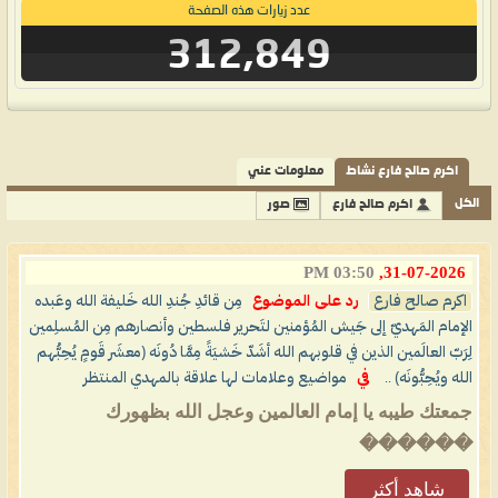
عدد زيارات هذه الصفحة
312,849
اكرم صالح فارع نشاط
معلومات عني
الكل
اكرم صالح فارع
صور
03:50 PM
31-07-2026,
اكرم صالح فارع
رد على الموضوع
مِن قائدِ جُندِ الله خَليفة الله وعَبده
الإمام المَهديّ إلى جَيش المُؤمنين لتَحرير فلسطين وأنصارهم مِن المُسلِمين
لِرَبّ العالَمين الذين في قلوبهم الله أشَدّ خَشيَةً مِمَّا دُونَه (معشَر قَومٍ يُحِبُّهم
الله ويُحِبُّونَه) ..
في
مواضيع وعلامات لها علاقة بالمهدي المنتظر
جمعتك طيبه يا إمام العالمين وعجل الله بظهورك
������
شاهد أكثر