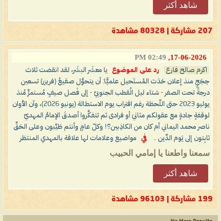
شاهد أكثر
207 مشاركة | 80328 مشاهدة
02:49 PM
17-06-2026,
اكرم صالح فارع
رد على الموضوع
يا معشَر البشَر، لقد انقضت ثلاث
حِجَجٍ منذ إعلان حَدَث المُستَحيل علميًّا: أن يتحوَّل صقيعُ (فريزر) تسعين
درجةً تحت الصفر - شتاء ليل الُقطب الجنوبيّ - إلى فَصل صيفٍ مُستمرٍّ مُنذ
يوليو 2023 حتى اللّحظة رغم اقتراب يوم الاستطالة (يونيو 2026)، وآن الأوان
لوقفةٍ جادةٍ مع عقولكم مثانيَ أو فرادى ثم تتفكَّروا أصدقَ الإمامُ المهديّ
ناصر محمد اليماني أم كان من الكاذِبين؟! وكلّ عامٍ وأنتم طَيِّبون وعلى الحَقِّ
ثابِتون إلى يَوم الدِّين ..
في
مواضيع وعلامات لها علاقة بالمهدي المنتظر
سمعنا واطعنا يا إمامي الحبيب
شاهد أكثر
199 مشاركة | 96103 مشاهدة