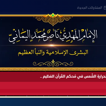
المشاركات الجديدة
َةً لِحرارةِ الشَّمس في مُحكَم القُرآن العَظيم ..