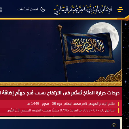
قسم البيانات
دَرَجات حَرارةِ المُنَاخ تَستَمِر في الارتِفاع بِسَبَب فَيْح جَهنَّم إضاف
بقلم الإمام المهدي ناصر محمد اليماني يوم 08 - محرم - 1445 هـ
موافق 26 - 07 - 2023 م الساعة 07:46 صباحًا بحسب التقويم الرسمي لأمّ القُرى