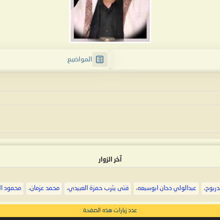
المواضيع
آخر الزوار
دربوح
،
عبدالولي دحان ابوسبعه
،
فتى يثرب حمزة العبيدي
،
محمد عزمان
،
محمود ا
عدد زيارات هذه الصفحة