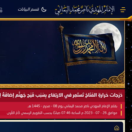
قسم البيانات
دَرَجات حَرارةِ المُنَاخ تَستَمِر في الارتِفاع بِسَبَب فَيْح جَهنَّم إضاف
بقلم الإمام المهدي ناصر محمد اليماني يوم 08 - محرم - 1445 هـ
موافق 26 - 07 - 2023 م الساعة 07:46 صباحًا بحسب التقويم الرسمي لأمّ القُرى