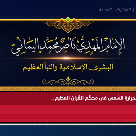
المشاركات الجديدة
َةً لِحرارةِ الشَّمس في مُحكَم القُرآن العَظيم ..