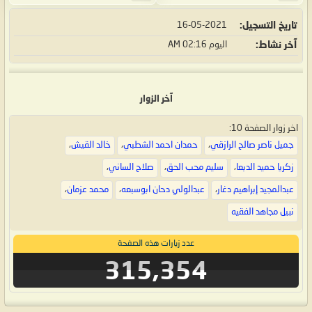
تاريخ التسجيل
16-05-2021
آخر نشاط
اليوم
02:16 AM
آخر الزوار
اخر زوار الصفحة 10:
جميل ناصر صالح الرازقي
،
حمدان احمد الشطبي
،
خالد القيش
،
زكريا حميد الدبعا
،
سليم محب الحق
،
صلاح الساني
،
عبدالمجيد إبراهيم دغار
،
عبدالولي دحان ابوسبعه
،
محمد عزمان
،
نبيل مجاهد الفقيه
عدد زيارات هذه الصفحة
315,354