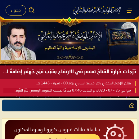
دخول
دَرَجات حَرارةِ المُنَاخ تَستَمِر في الارتِفاع بِسَبَب فَيْح جَهنَّم إضافَةً لِحرارةِ الشَّمس في مُحكَم القُرآن العَظيم ..
بقلم الإمام المهدي ناصر محمد اليماني يوم 08 - محرم - 1445 هـ
موافق 26 - 07 - 2023 م الساعة 07:46 صباحًا بحسب التقويم الرسمي لأمّ القُرى
سلسلة بيانات فيروس كورونا وسره المكنون