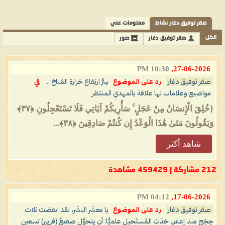
صقر توفيق دغار نشاط
معلومات عني
الكل
صقر توفيق دغار
صور
10:30 PM
27-06-2026,
صقر توفيق دغار
رد على الموضوع
سِرُّ ارتِفاع حَرارةِ المُناخ ..
في
مواضيع وعلامات لها علاقة بالمهدي المنتظر
{خُلِقَ الْإِنسَانُ مِنْ عَجَلٍ ۚ سَأُرِيكُمْ آيَاتِي فَلَا تَسْتَعْجِلُونِ ‎﴿٣٧﴾‏
وَيَقُولُونَ مَتَىٰ هَٰذَا الْوَعْدُ إِن كُنتُمْ صَادِقِينَ ‎﴿٣٨﴾‏...
شاهد أكثر
212 مشاركة | 459429 مشاهدة
04:12 PM
17-06-2026,
صقر توفيق دغار
رد على الموضوع
يا معشَر البشَر، لقد انقضت ثلاث
حِجَجٍ منذ إعلان حَدَث المُستَحيل علميًّا: أن يتحوَّل صقيعُ (فريزر) تسعين