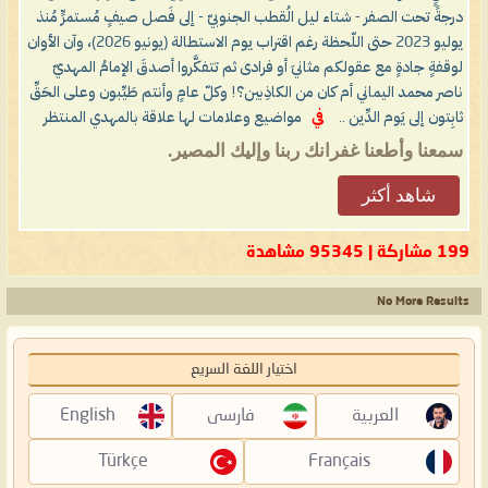
درجةً تحت الصفر - شتاء ليل الُقطب الجنوبيّ - إلى فَصل صيفٍ مُستمرٍّ مُنذ
يوليو 2023 حتى اللّحظة رغم اقتراب يوم الاستطالة (يونيو 2026)، وآن الأوان
لوقفةٍ جادةٍ مع عقولكم مثانيَ أو فرادى ثم تتفكَّروا أصدقَ الإمامُ المهديّ
ناصر محمد اليماني أم كان من الكاذِبين؟! وكلّ عامٍ وأنتم طَيِّبون وعلى الحَقِّ
ثابِتون إلى يَوم الدِّين ..
في
مواضيع وعلامات لها علاقة بالمهدي المنتظر
سمعنا وأطعنا غفرانك ربنا وإليك المصير.
شاهد أكثر
199 مشاركة | 95345 مشاهدة
No More Results
اختيار اللغة السريع
العربية
فارسی
English
Türkçe
Français