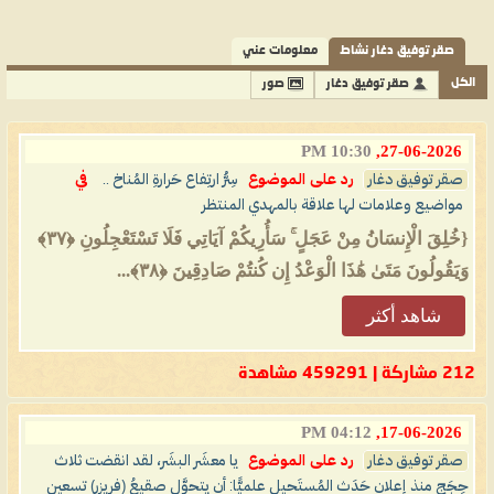
صقر توفيق دغار نشاط
معلومات عني
الكل
صقر توفيق دغار
صور
10:30 PM
27-06-2026,
صقر توفيق دغار
رد على الموضوع
سِرُّ ارتِفاع حَرارةِ المُناخ ..
في
مواضيع وعلامات لها علاقة بالمهدي المنتظر
{خُلِقَ الْإِنسَانُ مِنْ عَجَلٍ ۚ سَأُرِيكُمْ آيَاتِي فَلَا تَسْتَعْجِلُونِ ‎﴿٣٧﴾‏
وَيَقُولُونَ مَتَىٰ هَٰذَا الْوَعْدُ إِن كُنتُمْ صَادِقِينَ ‎﴿٣٨﴾‏...
شاهد أكثر
212 مشاركة | 459291 مشاهدة
04:12 PM
17-06-2026,
صقر توفيق دغار
رد على الموضوع
يا معشَر البشَر، لقد انقضت ثلاث
حِجَجٍ منذ إعلان حَدَث المُستَحيل علميًّا: أن يتحوَّل صقيعُ (فريزر) تسعين