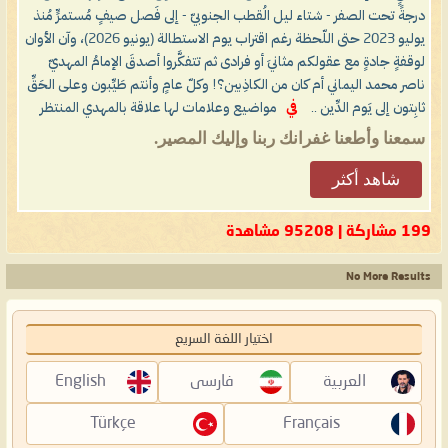
درجةً تحت الصفر - شتاء ليل الُقطب الجنوبيّ - إلى فَصل صيفٍ مُستمرٍّ مُنذ
يوليو 2023 حتى اللّحظة رغم اقتراب يوم الاستطالة (يونيو 2026)، وآن الأوان
لوقفةٍ جادةٍ مع عقولكم مثانيَ أو فرادى ثم تتفكَّروا أصدقَ الإمامُ المهديّ
ناصر محمد اليماني أم كان من الكاذِبين؟! وكلّ عامٍ وأنتم طَيِّبون وعلى الحَقِّ
ثابِتون إلى يَوم الدِّين ..
في
مواضيع وعلامات لها علاقة بالمهدي المنتظر
سمعنا وأطعنا غفرانك ربنا وإليك المصير.
شاهد أكثر
199 مشاركة | 95208 مشاهدة
No More Results
اختيار اللغة السريع
العربية
فارسی
English
Türkçe
Français