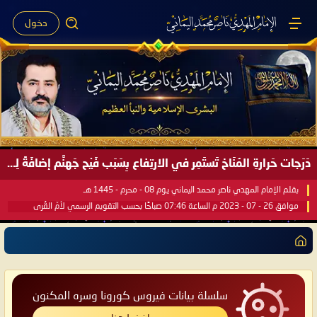
دخول
دَرَجات حَرارةِ المُنَاخ تَستَمِر في الارتِفاع بِسَبَب فَيْح جَهنَّم إضافَةً لِحرارةِ الشَّمس في مُحكَم القُرآن العَظيم ..
بقلم الإمام المهدي ناصر محمد اليماني يوم 08 - محرم - 1445 هـ
موافق 26 - 07 - 2023 م الساعة 07:46 صباحًا بحسب التقويم الرسمي لأمّ القُرى
سلسلة بيانات فيروس كورونا وسره المكنون