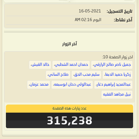
تاريخ التسجيل
16-05-2021
آخر نشاط
اليوم
02:16 AM
آخر الزوار
اخر زوار الصفحة 10:
جميل ناصر صالح الرازقي
،
حمدان احمد الشطبي
،
خالد القيش
،
زكريا حميد الدبعا
،
سليم محب الحق
،
صلاح الساني
،
عبدالمجيد إبراهيم دغار
،
عبدالولي دحان ابوسبعه
،
محمد عزمان
،
نبيل مجاهد الفقيه
عدد زيارات هذه الصفحة
315,238