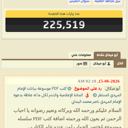
نبيل مجاهد الفقيه
،
نشوان النفيش
عدد زيارات هذه الصفحة
225,519
أبو ميكال نشاط
معلومات عني
الكل
أبو ميكال
صور
02:10 AM
15-06-2026,
أبو ميكال
رد على الموضوع
۞ كتب PDF موسوعة بيانات الإمام
المهدي المنتظر ۞
في
المادة الإعلامية والنشر لكل ما له علاقة بدعوة
الإمام المهدي ناصر محمد اليماني
السلام عليكم ورحمه الله وبركاته ونعيم رضوانه يا احباب
الرحمن تم بعون الله ورحمته اضافة كتب PDF سلسله
موسوعة مُختصر الجواب لمن عنده عِلم الكتاب...