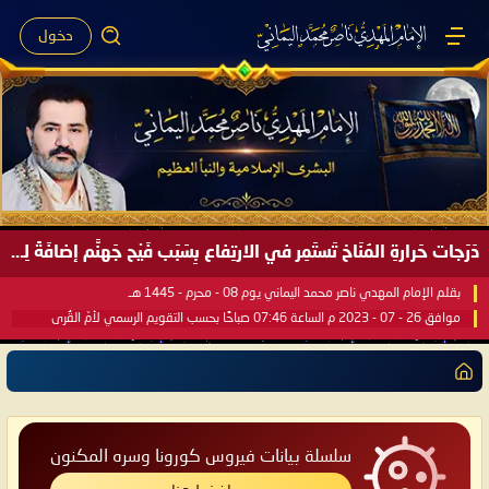
دخول
دَرَجات حَرارةِ المُنَاخ تَستَمِر في الارتِفاع بِسَبَب فَيْح جَهنَّم إضافَةً لِحرارةِ الشَّمس في مُحكَم القُرآن العَظيم ..
بقلم الإمام المهدي ناصر محمد اليماني يوم 08 - محرم - 1445 هـ
موافق 26 - 07 - 2023 م الساعة 07:46 صباحًا بحسب التقويم الرسمي لأمّ القُرى
سلسلة بيانات فيروس كورونا وسره المكنون