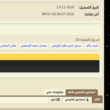
تاريخ التسجيل
13-11-2020
آخر نشاط
28-07-2026
01:58 AM
اخر زوار الصفحة 10:
امجد خالد.
،
جميل ناصر صالح الرازقي
،
حمدان احمد الشطبي
،
صلاح الساني
،
اسماعيل الكبسي نشاط
معلومات عني
الكل
اسماعيل الكبسي
صور