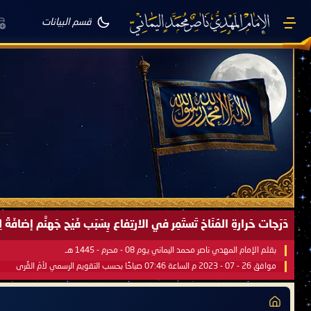
قسم البيانات
دَرَجات حَرارةِ المُنَاخ تَستَمِر في الارتِفاع بِسَبَب فَيْح جَهنَّم إضاف
بقلم الإمام المهدي ناصر محمد اليماني يوم 08 - محرم - 1445 هـ
موافق 26 - 07 - 2023 م الساعة 07:46 صباحًا بحسب التقويم الرسمي لأمّ القُرى