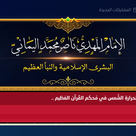
المشاركات الجديدة
َةً لِحرارةِ الشَّمس في مُحكَم القُرآن العَظيم ..