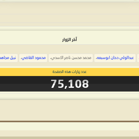
آخر الزوار
عبدالولي دحان ابوسبعه
،
محمد محسن ناصر الاسدي
،
محمود القاضي
،
نبيل مجاهد
عدد زيارات هذه الصفحة
75,108