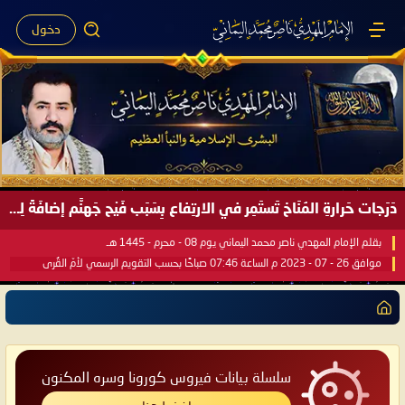
دخول
دَرَجات حَرارةِ المُنَاخ تَستَمِر في الارتِفاع بِسَبَب فَيْح جَهنَّم إضافَةً لِحرارةِ الشَّمس في مُحكَم القُرآن العَظيم ..
بقلم الإمام المهدي ناصر محمد اليماني يوم 08 - محرم - 1445 هـ
موافق 26 - 07 - 2023 م الساعة 07:46 صباحًا بحسب التقويم الرسمي لأمّ القُرى
سلسلة بيانات فيروس كورونا وسره المكنون