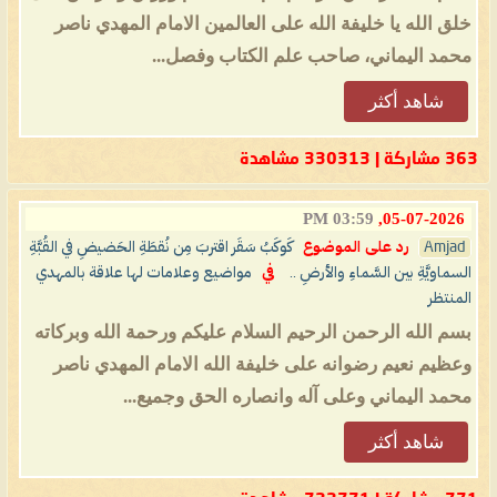
خلق الله يا خليفة الله على العالمين الامام المهدي ناصر
محمد اليماني، صاحب علم الكتاب وفصل...
شاهد أكثر
363 مشاركة | 330313 مشاهدة
03:59 PM
05-07-2026,
Amjad
رد على الموضوع
كَوكَبُ سَقَر اقتربَ مِن نُقطَةِ الحَضيضِ في القُبَّةِ
السماويَّةِ بين السَّماءِ والأرضِ ..
في
مواضيع وعلامات لها علاقة بالمهدي
المنتظر
بسم الله الرحمن الرحيم السلام عليكم ورحمة الله وبركاته
وعظيم نعيم رضوانه على خليفة الله الامام المهدي ناصر
محمد اليماني وعلى آله وانصاره الحق وجميع...
شاهد أكثر