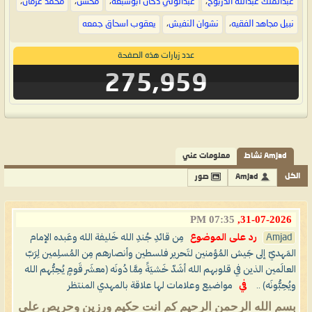
عبدالملك عبدالله الدربوح
،
عبدالولي دحان ابوسبعه
،
محسن
،
محمد عزمان
،
نبيل مجاهد الفقيه
،
نشوان النفيش
،
يعقوب اسحاق جمعه
عدد زيارات هذه الصفحة
275,959
Amjad نشاط
معلومات عني
الكل
Amjad
صور
07:35 PM
31-07-2026,
Amjad
رد على الموضوع
مِن قائدِ جُندِ الله خَليفة الله وعَبده الإمام
المَهديّ إلى جَيش المُؤمنين لتَحرير فلسطين وأنصارهم مِن المُسلِمين لِرَبّ
العالَمين الذين في قلوبهم الله أشَدّ خَشيَةً مِمَّا دُونَه (معشَر قَومٍ يُحِبُّهم الله
ويُحِبُّونَه) ..
في
مواضيع وعلامات لها علاقة بالمهدي المنتظر
بسم الله الرحمن الرحيم كم انت حكيم ورزين وحريص على