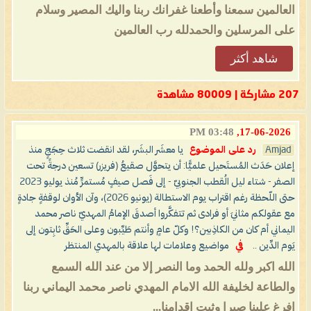
العالمين سمعنا وأطعنا غفرانك ربنا واليك المصير وسلام
على المرسلين والحمدلله رب العالمين
شاهد أكثر
207 مشاركة | 80009 مشاهدة
03:48 PM
17-06-2026,
Amjad
رد على الموضوع
يا معشَر البشَر، لقد انقضت ثلاث حِجَجٍ منذ
إعلان حَدَث المُستَحيل علميًّا: أن يتحوَّل صقيعُ (فريزر) تسعين درجةً تحت
الصفر - شتاء ليل الُقطب الجنوبيّ - إلى فَصل صيفٍ مُستمرٍّ مُنذ يوليو 2023
حتى اللّحظة رغم اقتراب يوم الاستطالة (يونيو 2026)، وآن الأوان لوقفةٍ جادةٍ
مع عقولكم مثانيَ أو فرادى ثم تتفكَّروا أصدقَ الإمامُ المهديّ ناصر محمد
اليماني أم كان من الكاذِبين؟! وكلّ عامٍ وأنتم طَيِّبون وعلى الحَقِّ ثابِتون إلى
يَوم الدِّين ..
في
مواضيع وعلامات لها علاقة بالمهدي المنتظر
الله اكبر ولله الحمد وما النصر إلا من عند الله السمع
والطاعة لخليفة الله الامام المهدي ناصر محمد اليماني ربنا
افرغ علينا صبرا وثبت اقدامنا...