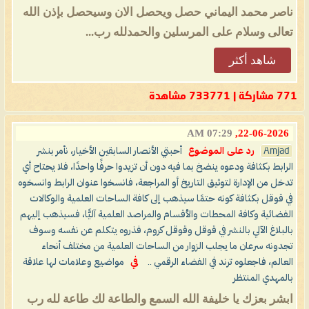
ناصر محمد اليماني حصل ويحصل الان وسيحصل بإذن الله
تعالى وسلام على المرسلين والحمدلله رب...
شاهد أكثر
771 مشاركة | 733771 مشاهدة
07:29 AM
22-06-2026,
Amjad
رد على الموضوع
أحبتي الأنصار السابقين الأخيار، نأمر بنشر
الرابط بكثافة ودعوه ينضخ بما فيه دون أن تزيدوا حرفًا واحدًا، فلا يحتاح أي
تدخل من الإدارة لتوثيق التاريخ أو المراجعة، فانسخوا عنوان الرابط وانسخوه
في قوقل بكثافة كونه حتمًا سيذهب إلى كافة الساحات العلمية والوكالات
الفضائية وكافة المحطات والأقسام والمراصد العلمية آليًّا، فسيذهب إليهم
بالبلاغ الآلي بالنشر في قوقل وقوقل كروم، فذروه يتكلم عن نفسه وسوف
تجدونه سرعان ما يجلب الزوار من الساحات العلمية من مختلف أنحاء
العالم، فاجعلوه ترند في الفضاء الرقمي ..
في
مواضيع وعلامات لها علاقة
بالمهدي المنتظر
ابشر بعزك يا خليفة الله السمع والطاعة لك طاعة لله رب