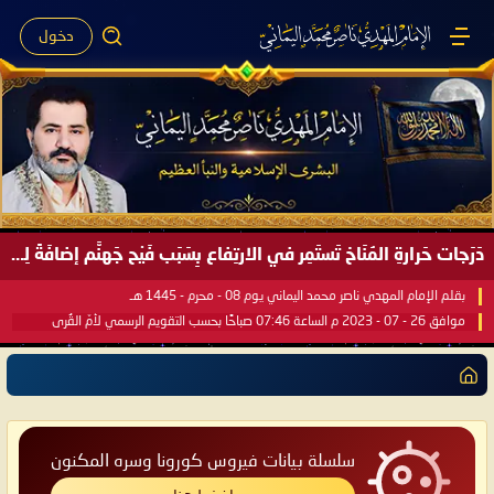
دخول
دَرَجات حَرارةِ المُنَاخ تَستَمِر في الارتِفاع بِسَبَب فَيْح جَهنَّم إضافَةً لِحرارةِ الشَّمس في مُحكَم القُرآن العَظيم ..
بقلم الإمام المهدي ناصر محمد اليماني يوم 08 - محرم - 1445 هـ
موافق 26 - 07 - 2023 م الساعة 07:46 صباحًا بحسب التقويم الرسمي لأمّ القُرى
سلسلة بيانات فيروس كورونا وسره المكنون