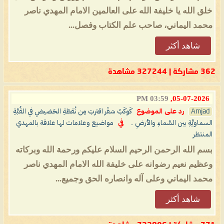
خلق الله يا خليفة الله على العالمين الامام المهدي ناصر
محمد اليماني، صاحب علم الكتاب وفصل...
شاهد أكثر
362 مشاركة | 327244 مشاهدة
03:59 PM
05-07-2026,
Amjad
رد على الموضوع
كَوكَبُ سَقَر اقتربَ مِن نُقطَةِ الحَضيضِ في القُبَّةِ
السماويَّةِ بين السَّماءِ والأرضِ ..
في
مواضيع وعلامات لها علاقة بالمهدي
المنتظر
بسم الله الرحمن الرحيم السلام عليكم ورحمة الله وبركاته
وعظيم نعيم رضوانه على خليفة الله الامام المهدي ناصر
محمد اليماني وعلى آله وانصاره الحق وجميع...
شاهد أكثر