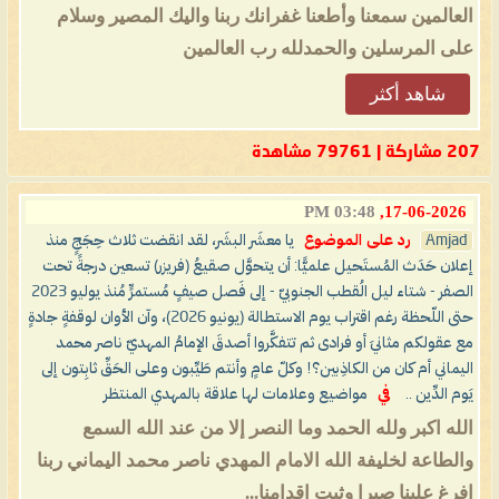
العالمين سمعنا وأطعنا غفرانك ربنا واليك المصير وسلام
على المرسلين والحمدلله رب العالمين
شاهد أكثر
207 مشاركة | 79761 مشاهدة
03:48 PM
17-06-2026,
Amjad
رد على الموضوع
يا معشَر البشَر، لقد انقضت ثلاث حِجَجٍ منذ
إعلان حَدَث المُستَحيل علميًّا: أن يتحوَّل صقيعُ (فريزر) تسعين درجةً تحت
الصفر - شتاء ليل الُقطب الجنوبيّ - إلى فَصل صيفٍ مُستمرٍّ مُنذ يوليو 2023
حتى اللّحظة رغم اقتراب يوم الاستطالة (يونيو 2026)، وآن الأوان لوقفةٍ جادةٍ
مع عقولكم مثانيَ أو فرادى ثم تتفكَّروا أصدقَ الإمامُ المهديّ ناصر محمد
اليماني أم كان من الكاذِبين؟! وكلّ عامٍ وأنتم طَيِّبون وعلى الحَقِّ ثابِتون إلى
يَوم الدِّين ..
في
مواضيع وعلامات لها علاقة بالمهدي المنتظر
الله اكبر ولله الحمد وما النصر إلا من عند الله السمع
والطاعة لخليفة الله الامام المهدي ناصر محمد اليماني ربنا
افرغ علينا صبرا وثبت اقدامنا...