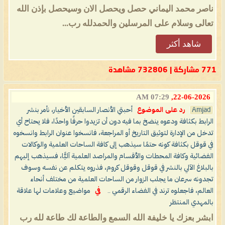
ناصر محمد اليماني حصل ويحصل الان وسيحصل بإذن الله
تعالى وسلام على المرسلين والحمدلله رب...
شاهد أكثر
771 مشاركة | 732806 مشاهدة
07:29 AM
22-06-2026,
Amjad
رد على الموضوع
أحبتي الأنصار السابقين الأخيار، نأمر بنشر
الرابط بكثافة ودعوه ينضخ بما فيه دون أن تزيدوا حرفًا واحدًا، فلا يحتاح أي
تدخل من الإدارة لتوثيق التاريخ أو المراجعة، فانسخوا عنوان الرابط وانسخوه
في قوقل بكثافة كونه حتمًا سيذهب إلى كافة الساحات العلمية والوكالات
الفضائية وكافة المحطات والأقسام والمراصد العلمية آليًّا، فسيذهب إليهم
بالبلاغ الآلي بالنشر في قوقل وقوقل كروم، فذروه يتكلم عن نفسه وسوف
تجدونه سرعان ما يجلب الزوار من الساحات العلمية من مختلف أنحاء
العالم، فاجعلوه ترند في الفضاء الرقمي ..
في
مواضيع وعلامات لها علاقة
بالمهدي المنتظر
ابشر بعزك يا خليفة الله السمع والطاعة لك طاعة لله رب