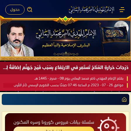
دخول
دَرَجات حَرارةِ المُنَاخ تَستَمِر في الارتِفاع بِسَبَب فَيْح جَهنَّم إضافَةً لِحرارةِ الشَّمس في مُحكَم القُرآن العَظيم ..
بقلم الإمام المهدي ناصر محمد اليماني يوم 08 - محرم - 1445 هـ
موافق 26 - 07 - 2023 م الساعة 07:46 صباحًا بحسب التقويم الرسمي لأمّ القُرى
سلسلة بيانات فيروس كورونا وسره المكنون