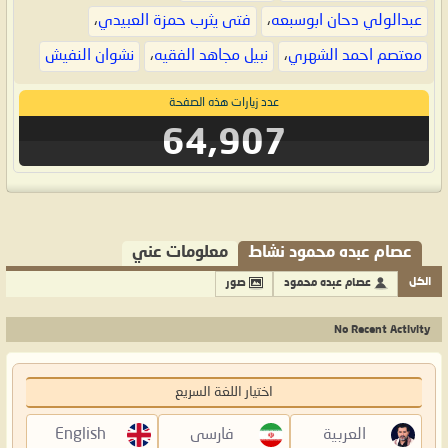
عبدالولي دحان ابوسبعه
،
فتى يثرب حمزة العبيدي
،
معتصم احمد الشهري
،
نبيل مجاهد الفقيه
،
نشوان النفيش
عدد زيارات هذه الصفحة
64,907
عصام عبده محمود نشاط
معلومات عني
الكل
عصام عبده محمود
صور
No Recent Activity
اختيار اللغة السريع
العربية
فارسی
English