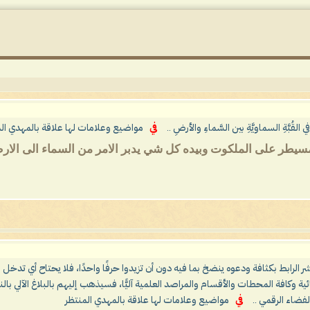
القُبَّةِ السماويَّةِ بين السَّماءِ والأرضِ ..
في
مواضيع وعلامات لها علاقة بالمهدي ال
له المسيطر على الملكوت وبيده كل شي يدبر الامر من السماء الى الارض
نشر الرابط بكثافة ودعوه ينضخ بما فيه دون أن تزيدوا حرفًا واحدًا، فلا يحتاح أي تدخل 
ية وكافة المحطات والأقسام والمراصد العلمية آليًّا، فسيذهب إليهم بالبلاغ الآلي
فضاء الرقمي ..
في
مواضيع وعلامات لها علاقة بالمهدي المنتظر