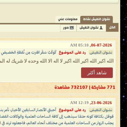
نشوان النفيش نشاط
معلومات عني
الكل
نشوان النفيش
صور
05:10 AM
06-07-2026,
نشوان النفيش
رد على الموضوع
كَوكَبُ سَقَر اقتربَ مِن نُقطَةِ الحَضيضِ في 
الله اكبر الله اكبر الله اكبر لا اله الا الله وحده لا شريك 
شاهد أكثر
771 مشاركة | 732107 مشاهدة
12:19 AM
23-06-2026,
نشوان النفيش
رد على الموضوع
أحبتي الأنصار السابقين الأخيار، نأمر ب
قوقل بكثافة كونه حتمًا سيذهب إلى كافة الساحات العلمية والوكالات الفضائ
يجلب الزوار من الساحات العلمية من مختلف أنحاء العالم، فاجعلوه ترند في ال