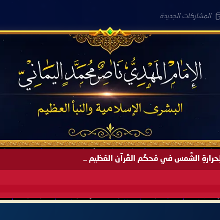
المشاركات الجديدة
َةً لِحرارةِ الشَّمس في مُحكَم القُرآن العَظيم ..