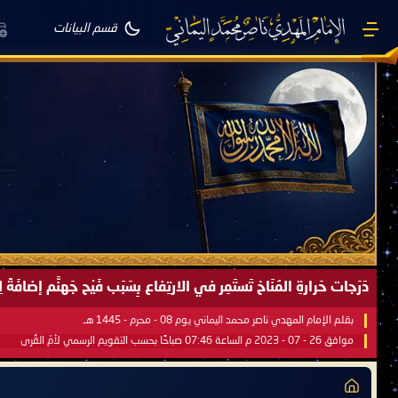
قسم البيانات
دَرَجات حَرارةِ المُنَاخ تَستَمِر في الارتِفاع بِسَبَب فَيْح جَهنَّم إضاف
بقلم الإمام المهدي ناصر محمد اليماني يوم 08 - محرم - 1445 هـ
موافق 26 - 07 - 2023 م الساعة 07:46 صباحًا بحسب التقويم الرسمي لأمّ القُرى