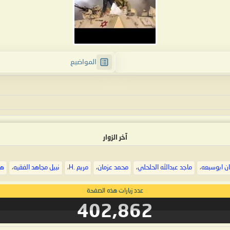
المواضيع
آخر الزوار
ن ابوسبعه
،
ماجد عبدالله الحلحلي
،
محمد عزمان
،
مريم .H
،
نبيل مجاهد الفقيه
،
هل
عدد زيارات هذه الصفحة
402,862