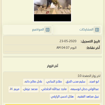
المشاركات
المواضيع
تاريخ التسجيل
23-05-2020
آخر نشاط
اليوم
04:07 AM
آخر الزوار
اخر زوار الصفحة 10:
ابو امجد
،
سليم محب الحق
،
صلاح الساني
،
عادل صالح دانه
،
عبدالولي دحان ابوسبعه
،
ماجد عبدالله الحلحلي
،
محمد عزمان
،
مريم .H
،
نبيل مجاهد الفقيه
،
هلال احسن الرازقي