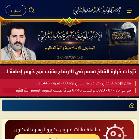
دخول
دَرَجات حَرارةِ المُنَاخ تَستَمِر في الارتِفاع بِسَبَب فَيْح جَهنَّم إضافَةً لِحرارةِ الشَّمس في مُحكَم القُرآن العَظيم ..
بقلم الإمام المهدي ناصر محمد اليماني يوم 08 - محرم - 1445 هـ
موافق 26 - 07 - 2023 م الساعة 07:46 صباحًا بحسب التقويم الرسمي لأمّ القُرى
سلسلة بيانات فيروس كورونا وسره المكنون