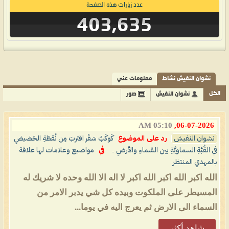
عدد زيارات هذه الصفحة
403,635
نشوان النفيش نشاط
معلومات عني
الكل
نشوان النفيش
صور
05:10 AM
06-07-2026,
نشوان النفيش
رد على الموضوع
كَوكَبُ سَقَر اقتربَ مِن نُقطَةِ الحَضيضِ
في القُبَّةِ السماويَّةِ بين السَّماءِ والأرضِ ..
في
مواضيع وعلامات لها علاقة
بالمهدي المنتظر
الله اكبر الله اكبر الله اكبر لا اله الا الله وحده لا شريك له
المسيطر على الملكوت وبيده كل شي يدبر الامر من
السماء الى الارض ثم يعرج اليه في يوما...
شاهد أكثر