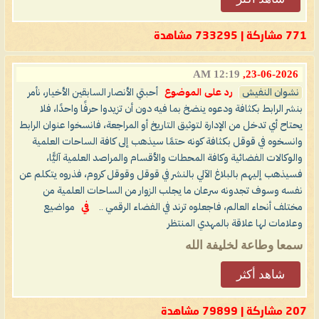
771 مشاركة | 733295 مشاهدة
12:19 AM
23-06-2026,
نشوان النفيش
رد على الموضوع
أحبتي الأنصار السابقين الأخيار، نأمر
بنشر الرابط بكثافة ودعوه ينضخ بما فيه دون أن تزيدوا حرفًا واحدًا، فلا
يحتاح أي تدخل من الإدارة لتوثيق التاريخ أو المراجعة، فانسخوا عنوان الرابط
وانسخوه في قوقل بكثافة كونه حتمًا سيذهب إلى كافة الساحات العلمية
والوكالات الفضائية وكافة المحطات والأقسام والمراصد العلمية آليًّا،
فسيذهب إليهم بالبلاغ الآلي بالنشر في قوقل وقوقل كروم، فذروه يتكلم عن
نفسه وسوف تجدونه سرعان ما يجلب الزوار من الساحات العلمية من
مختلف أنحاء العالم، فاجعلوه ترند في الفضاء الرقمي ..
في
مواضيع
وعلامات لها علاقة بالمهدي المنتظر
سمعا وطاعة لخليفة الله
شاهد أكثر
207 مشاركة | 79899 مشاهدة