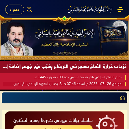
دخول
دَرَجات حَرارةِ المُنَاخ تَستَمِر في الارتِفاع بِسَبَب فَيْح جَهنَّم إضافَةً لِحرارةِ الشَّمس في مُحكَم القُرآن العَظيم ..
بقلم الإمام المهدي ناصر محمد اليماني يوم 08 - محرم - 1445 هـ
موافق 26 - 07 - 2023 م الساعة 07:46 صباحًا بحسب التقويم الرسمي لأمّ القُرى
سلسلة بيانات فيروس كورونا وسره المكنون