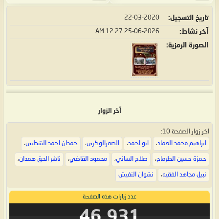
تاريخ التسجيل
22-03-2020
آخر نشاط
25-06-2026
12:27 AM
الصورة الرمزية
آخر الزوار
اخر زوار الصفحة 10:
ابراهيم محمد العماد
،
ابو احمد
،
الصقرالوكري
،
حمدان احمد الشطبي
،
حمزة حسين الطرماح
،
صلاح الساني
،
محمود القاضي
،
ناشر الحق همدان
،
نبيل مجاهد الفقيه
،
نشوان النفيش
عدد زيارات هذه الصفحة
46,931