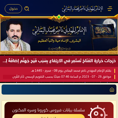
دخول
دَرَجات حَرارةِ المُنَاخ تَستَمِر في الارتِفاع بِسَبَب فَيْح جَهنَّم إضافَةً لِحرارةِ الشَّمس في مُحكَم القُرآن العَظيم ..
بقلم الإمام المهدي ناصر محمد اليماني يوم 08 - محرم - 1445 هـ
موافق 26 - 07 - 2023 م الساعة 07:46 صباحًا بحسب التقويم الرسمي لأمّ القُرى
سلسلة بيانات فيروس كورونا وسره المكنون