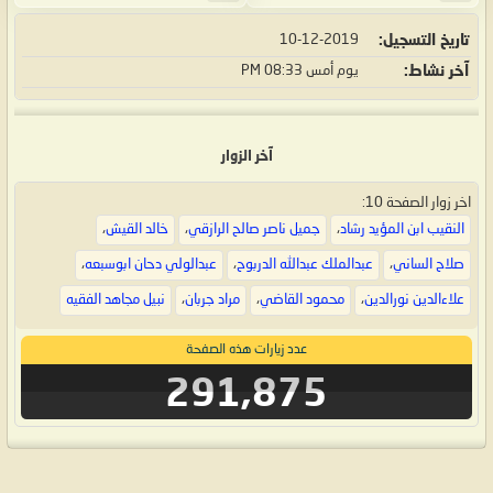
تاريخ التسجيل
10-12-2019
آخر نشاط
يوم أمس
08:33 PM
آخر الزوار
اخر زوار الصفحة 10:
النقيب ابن المؤيد رشاد
،
جميل ناصر صالح الرازقي
،
خالد القيش
،
صلاح الساني
،
عبدالملك عبدالله الدربوح
،
عبدالولي دحان ابوسبعه
،
علاءالدين نورالدين
،
محمود القاضي
،
مراد جربان
،
نبيل مجاهد الفقيه
عدد زيارات هذه الصفحة
291,875