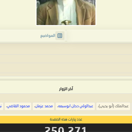
المواضيع
آخر الزوار
عبدالملك (أبو يحيى)
،
عبدالولي دحان ابوسبعه
،
محمد عزمان
،
محمود القاضي
،
نب
عدد زيارات هذه الصفحة
250,271