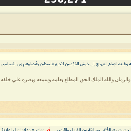
له وعَبده الإمام المَهديّ إلى جَيش المُؤمنين لتَحرير فلسطين وأنصارهم مِن المُسلِمين لِرَبّ ا
 والزمان والله الملك الحق المطلع بعلمه وسمعه وبصره علي خلقه م
الحَضيضِ في القُبَّةِ السماويَّةِ بين السَّماءِ والأرضِ ..
في
مواضيع وعلامات لها علاقة ب