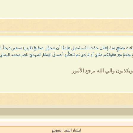
ثلاث حِجَجٍ منذ إعلان حَدَث المُستَحيل علميًّا: أن يتحوَّل صقيعُ (فريزر) تسعين درجةً 
اب يوم الاستطالة (يونيو 2026)، وآن الأوان لوقفةٍ جادةٍ مع عقولكم مثانيَ أو فرادى ثم تتفكَّروا أصدقَ الإمامُ المهدي
ذبون والي الله ترجع الأمور
اختيار اللغة السريع