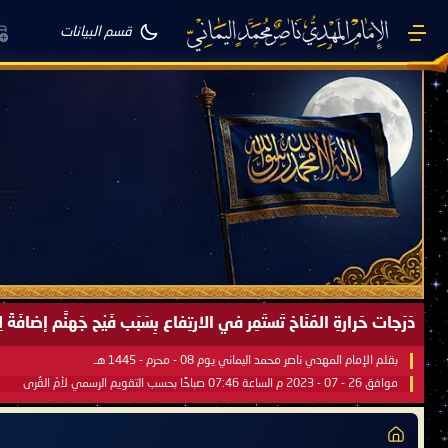
قسم البيانات
دَرَجات حَرارةِ المُنَاخ تَستَمِر في الارتِفاع بِسَبَب فَيْح جَهنَّم إضاف
بقلم الإمام المهدي ناصر محمد اليماني يوم 08 - محرم - 1445 هـ
موافق 26 - 07 - 2023 م الساعة 07:46 صباحًا بحسب التقويم الرسمي لأمّ القُرى