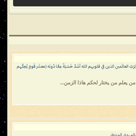
لعالَمين الذين في قلوبهم الله أشَدّ خَشيَةً مِمَّا دُونَه (معشَر قَومٍ يُحِبُّهم
ن يعلم من يختار لحكم هاذا الزمن...
المهدي المنتظر