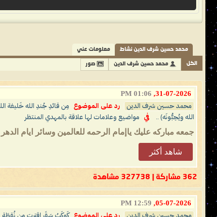
محمد حسين شرف الدين نشاط
معلومات عني
الكل
محمد حسين شرف الدين
صور
01:06 PM
31-07-2026,
محمد حسين شرف الدين
رد على الموضوع
مِن قائدِ جُندِ الله خَليفة ال
الله ويُحِبُّونَه) ..
في
مواضيع وعلامات لها علاقة بالمهدي المنتظر
جمعه مباركه عليك ياإمام الرحمه للعالمين وسائر ايام الدهر
شاهد أكثر
362 مشاركة | 327738 مشاهدة
12:59 PM
05-07-2026,
محمد حسين شرف الدين
رد على الموضوع
كَوكَبُ سَقَر اقتربَ مِن نُقطَةِ 