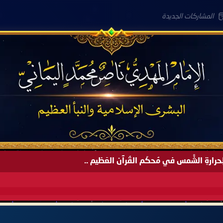
المشاركات الجديدة
َةً لِحرارةِ الشَّمس في مُحكَم القُرآن العَظيم ..