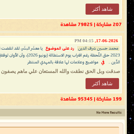
شاهد أكثر
207 مشاركة | 79825 مشاهدة
04:15 PM
17-06-2026,
محمد حسين شرف الدين
رد على الموضوع
يا معشَر البشَر، لقد انقضت 
2023 حتى اللّحظة رغم اقتر
الدِّين ..
في
مواضيع وعلامات لها علاقة بالمهدي المنتظر
صدقت وبل الحق نطقت والله المستعان علي ماهم يصفون ويك
شاهد أكثر
199 مشاركة | 95345 مشاهدة
No More Results