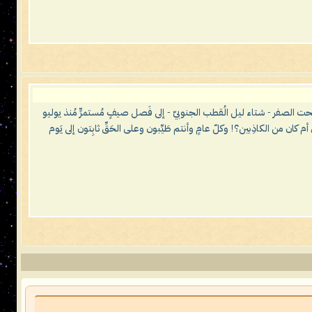
تحت الصفر - شتاء ليل الُقطب الجنوبيّ - إلى فَصل صيفٍ مُستمرٍّ مُنذ يوليو
ّ ناصر محمد اليماني أم كان من الكاذِبين؟! وكلّ عامٍ وأنتم طَيِّبون وعلى الحَقِّ ثابِتون إلى يَوم