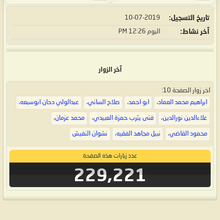
تاريخ التسجيل
10-07-2019
آخر نشاط
اليوم
12:26 PM
آخر الزوار
اخر زوار الصفحة 10:
ابراهيم محمد العماد
،
ابو احمد
،
صلاح الساني
،
عبدالولي دحان ابوسبعه
،
علاءالدين نورالدين
،
فتى يثرب حمزة العبيدي
،
محمد عزمان
،
محمود القاضي
،
نبيل مجاهد الفقيه
،
نشوان النفيش
عدد زيارات هذه الصفحة
229,221