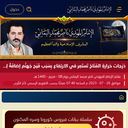
دخول
دَرَجات حَرارةِ المُنَاخ تَستَمِر في الارتِفاع بِسَبَب فَيْح جَهنَّم إضافَةً لِحرارةِ الشَّمس في مُحكَم القُرآن العَظيم ..
بقلم الإمام المهدي ناصر محمد اليماني يوم 08 - محرم - 1445 هـ
موافق 26 - 07 - 2023 م الساعة 07:46 صباحًا بحسب التقويم الرسمي لأمّ القُرى
سلسلة بيانات فيروس كورونا وسره المكنون