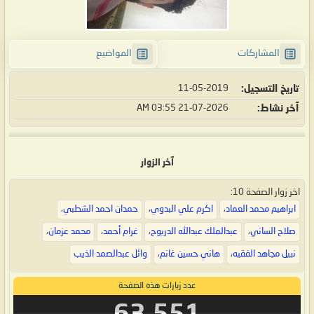
المشاركات
المواضيع
تاريخ التسجيل
11-05-2019
آخر نشاط
21-07-2026
03:55 AM
آخر الزوار
اخر زوار الصفحة 10:
ابراهيم محمد العماد
،
اكرم علي البدوي
،
حمدان احمد الشطبي
،
صلاح الساني
،
عبدالملك عبدالله الدربوح
،
غرام أحمد
،
محمد عزمان
،
نبيل مجاهد الفقيه
،
هاني حسين غانم
،
وائل عبدالصمد الذيب
عدد زيارات هذه الصفحة