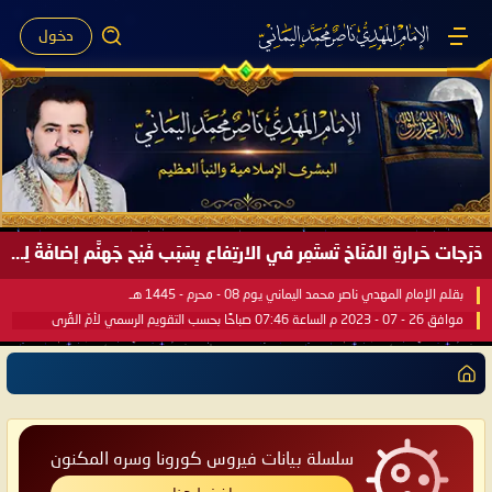
دخول
دَرَجات حَرارةِ المُنَاخ تَستَمِر في الارتِفاع بِسَبَب فَيْح جَهنَّم إضافَةً لِحرارةِ الشَّمس في مُحكَم القُرآن العَظيم ..
بقلم الإمام المهدي ناصر محمد اليماني يوم 08 - محرم - 1445 هـ
موافق 26 - 07 - 2023 م الساعة 07:46 صباحًا بحسب التقويم الرسمي لأمّ القُرى
سلسلة بيانات فيروس كورونا وسره المكنون