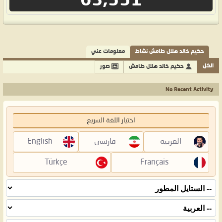
63,551
حكيم خالد هلال طامش نشاط
معلومات عني
الكل
حكيم خالد هلال طامش
صور
No Recent Activity
اختيار اللغة السريع
العربية
فارسی
English
Türkçe
Français