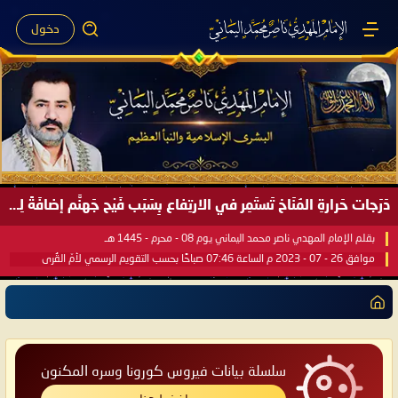
دخول
دَرَجات حَرارةِ المُنَاخ تَستَمِر في الارتِفاع بِسَبَب فَيْح جَهنَّم إضافَةً لِحرارةِ الشَّمس في مُحكَم القُرآن العَظيم ..
بقلم الإمام المهدي ناصر محمد اليماني يوم 08 - محرم - 1445 هـ
موافق 26 - 07 - 2023 م الساعة 07:46 صباحًا بحسب التقويم الرسمي لأمّ القُرى
سلسلة بيانات فيروس كورونا وسره المكنون