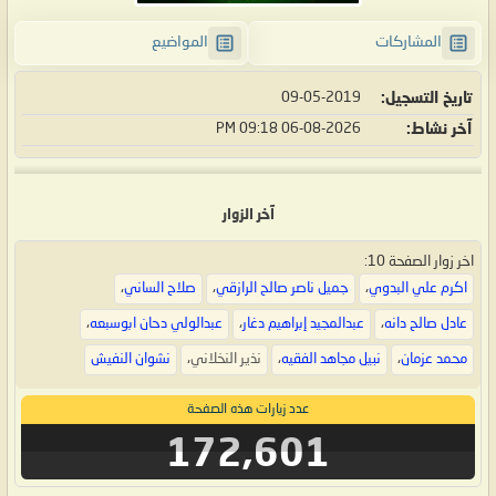
المشاركات
المواضيع
تاريخ التسجيل
09-05-2019
آخر نشاط
06-08-2026
09:18 PM
آخر الزوار
اخر زوار الصفحة 10:
اكرم علي البدوي
،
جميل ناصر صالح الرازقي
،
صلاح الساني
،
عادل صالح دانه
،
عبدالمجيد إبراهيم دغار
،
عبدالولي دحان ابوسبعه
،
محمد عزمان
،
نبيل مجاهد الفقيه
،
نذير النخلاني
،
نشوان النفيش
عدد زيارات هذه الصفحة
172,601