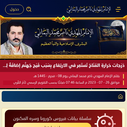
دخول
دَرَجات حَرارةِ المُنَاخ تَستَمِر في الارتِفاع بِسَبَب فَيْح جَهنَّم إضافَةً لِحرارةِ الشَّمس في مُحكَم القُرآن العَظيم ..
بقلم الإمام المهدي ناصر محمد اليماني يوم 08 - محرم - 1445 هـ
موافق 26 - 07 - 2023 م الساعة 07:46 صباحًا بحسب التقويم الرسمي لأمّ القُرى
سلسلة بيانات فيروس كورونا وسره المكنون