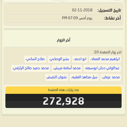
تاريخ التسجيل
02-11-2018
آخر نشاط
يوم أمس
07:09 PM
آخر الزوار
اخر زوار الصفحة 10:
ابراهيم محمد العماد
،
ابو احمد
،
بشير الوصابي
،
صلاح الساني
،
عبدالولي دحان ابوسبعه
،
محمد أسامة مريش
،
محمد حميد صالح الرازقي
،
محمد عزمان
،
نبيل مجاهد الفقيه
،
نشوان النفيش
عدد زيارات هذه الصفحة
272,928