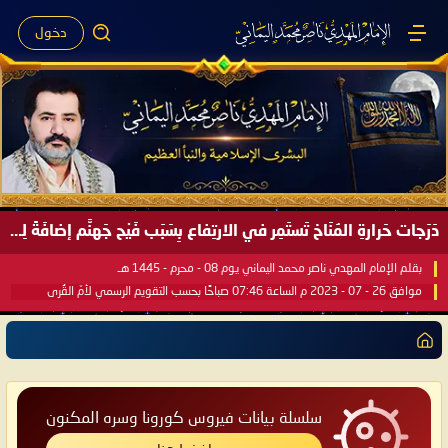
دخول
دَرَجات حَرارةِ المُنَاخ تَستَمِر في الارتِفاع بِسَبَب فَيْح جَهنَّم إضافَةً لِحرارةِ الشَّمس في مُحكَم القُرآن العَظيم ..
بقلم الإمام المهدي ناصر محمد اليماني يوم 08 - محرم - 1445 هـ
موافق 26 - 07 - 2023 م الساعة 07:46 صباحًا بحسب التقويم الرسمي لأمّ القُرى
سلسلة بيانات فيروس كورونا وسره المكنون