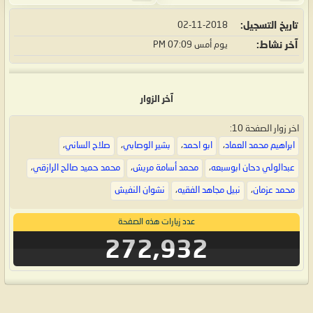
تاريخ التسجيل
02-11-2018
آخر نشاط
يوم أمس
07:09 PM
آخر الزوار
اخر زوار الصفحة 10:
ابراهيم محمد العماد
،
ابو احمد
،
بشير الوصابي
،
صلاح الساني
،
عبدالولي دحان ابوسبعه
،
محمد أسامة مريش
،
محمد حميد صالح الرازقي
،
محمد عزمان
،
نبيل مجاهد الفقيه
،
نشوان النفيش
عدد زيارات هذه الصفحة
272,932