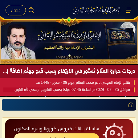
دخول
دَرَجات حَرارةِ المُنَاخ تَستَمِر في الارتِفاع بِسَبَب فَيْح جَهنَّم إضافَةً لِحرارةِ الشَّمس في مُحكَم القُرآن العَظيم ..
بقلم الإمام المهدي ناصر محمد اليماني يوم 08 - محرم - 1445 هـ
موافق 26 - 07 - 2023 م الساعة 07:46 صباحًا بحسب التقويم الرسمي لأمّ القُرى
سلسلة بيانات فيروس كورونا وسره المكنون