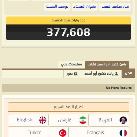
نبيل مجاهد الفقيه
،
نشوان النفيش
،
يوسف السحت
عدد زيارات هذه الصفحة
377,608
يامن خضور أبو أسعد نشاط
معلومات عني
الكل
يامن خضور أبو أسعد
صور
No More Results
اختيار اللغة السريع
العربية
فارسی
English
Türkçe
Français