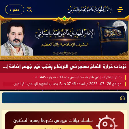
دخول
دَرَجات حَرارةِ المُنَاخ تَستَمِر في الارتِفاع بِسَبَب فَيْح جَهنَّم إضافَةً لِحرارةِ الشَّمس في مُحكَم القُرآن العَظيم ..
بقلم الإمام المهدي ناصر محمد اليماني يوم 08 - محرم - 1445 هـ
موافق 26 - 07 - 2023 م الساعة 07:46 صباحًا بحسب التقويم الرسمي لأمّ القُرى
سلسلة بيانات فيروس كورونا وسره المكنون