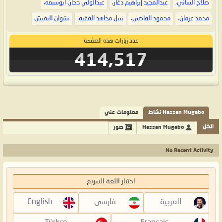
صلاح الساني
،
عبدالمجيد إبراهيم دغار
،
عبدالولي دحان ابوسبعه
،
محمد عزمان
،
محمود القاضي
،
نبيل مجاهد الفقيه
،
نشوان النفيش
عدد زيارات هذه الصفحة
414,517
Hassan Mugabo نشاط
معلومات عني
الكل
Hassan Mugabo
صور
No Recent Activity
اختيار اللغة السريع
العربية
فارسی
English