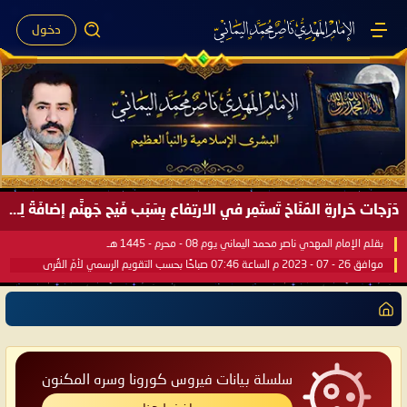
دخول
دَرَجات حَرارةِ المُنَاخ تَستَمِر في الارتِفاع بِسَبَب فَيْح جَهنَّم إضافَةً لِحرارةِ الشَّمس في مُحكَم القُرآن العَظيم ..
بقلم الإمام المهدي ناصر محمد اليماني يوم 08 - محرم - 1445 هـ
موافق 26 - 07 - 2023 م الساعة 07:46 صباحًا بحسب التقويم الرسمي لأمّ القُرى
سلسلة بيانات فيروس كورونا وسره المكنون