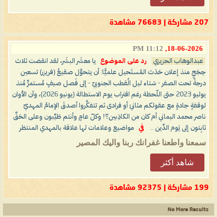
207 مشاركة | 76683 مشاهدة
11:12 PM
18-06-2026,
عبدالوهاب الحزيزي
رد على الموضوع
يا معشَر البشَر، لقد انقضت ثلاث
حِجَجٍ منذ إعلان حَدَث المُستَحيل علميًّا: أن يتحوَّل صقيعُ (فريزر) تسعين
درجةً تحت الصفر - شتاء ليل الُقطب الجنوبيّ - إلى فَصل صيفٍ مُستمرٍّ مُنذ
يوليو 2023 حتى اللّحظة رغم اقتراب يوم الاستطالة (يونيو 2026)، وآن الأوان
لوقفةٍ جادةٍ مع عقولكم مثانيَ أو فرادى ثم تتفكَّروا أصدقَ الإمامُ المهديّ
ناصر محمد اليماني أم كان من الكاذِبين؟! وكلّ عامٍ وأنتم طَيِّبون وعلى الحَقِّ
ثابِتون إلى يَوم الدِّين ..
في
مواضيع وعلامات لها علاقة بالمهدي المنتظر
سمعنا واطعنا غفرانك ربنا واليك المصير
شاهد أكثر
199 مشاركة | 92375 مشاهدة
No More Results