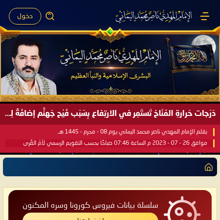
دخول
دَرَجات حَرارةِ المُنَاخ تَستَمِر في الارتِفاع بِسَبَب فَيْح جَهنَّم إضافَةً لِحرارةِ الشَّمس في مُحكَم القُرآن العَظيم ..
بقلم الإمام المهدي ناصر محمد اليماني يوم 08 - محرم - 1445 هـ
موافق 26 - 07 - 2023 م الساعة 07:46 صباحًا بحسب التقويم الرسمي لأمّ القُرى
سلسلة بيانات فيروس كورونا وسره المكنون