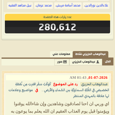
علاءالدين نورالدين
،
محمد أسامة مريش
،
محمد عزمان
،
نبيل مجاهد الفقيه
عدد زيارات هذه الصفحة
280,612
عبدالوهاب الحزيزي نشاط
معلومات عني
الكل
عبدالوهاب الحزيزي
صور
01:43 AM
01-07-2026,
عبدالوهاب الحزيزي
رد على الموضوع
كَوكَبُ سَقَر اقتربَ مِن نُقطَةِ
الحَضيضِ في القُبَّةِ السماويَّةِ بين السَّماءِ والأرضِ ..
في
مواضيع وعلامات
لها علاقة بالمهدي المنتظر
اي وربي ان احنا لصادقون وشاهدين وإن شاءالله يوقنوا
ويؤمنوا قبل يوم العذاب العقيم ان الله يعلم بما يوعون به