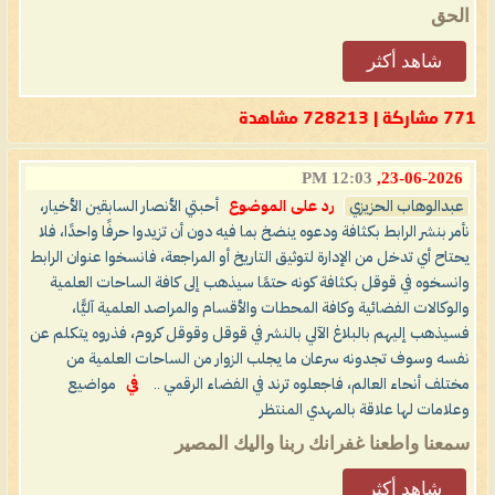
الحق
شاهد أكثر
771 مشاركة | 728213 مشاهدة
12:03 PM
23-06-2026,
عبدالوهاب الحزيزي
رد على الموضوع
أحبتي الأنصار السابقين الأخيار،
نأمر بنشر الرابط بكثافة ودعوه ينضخ بما فيه دون أن تزيدوا حرفًا واحدًا، فلا
يحتاح أي تدخل من الإدارة لتوثيق التاريخ أو المراجعة، فانسخوا عنوان الرابط
وانسخوه في قوقل بكثافة كونه حتمًا سيذهب إلى كافة الساحات العلمية
والوكالات الفضائية وكافة المحطات والأقسام والمراصد العلمية آليًّا،
فسيذهب إليهم بالبلاغ الآلي بالنشر في قوقل وقوقل كروم، فذروه يتكلم عن
نفسه وسوف تجدونه سرعان ما يجلب الزوار من الساحات العلمية من
مختلف أنحاء العالم، فاجعلوه ترند في الفضاء الرقمي ..
في
مواضيع
وعلامات لها علاقة بالمهدي المنتظر
سمعنا واطعنا غفرانك ربنا واليك المصير
شاهد أكثر