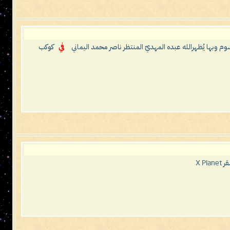
م وبها يُظهرالله عبده المهديّ المنتظر ناصر محمد اليماني
في
كوكب
X P