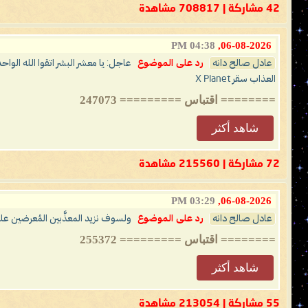
42 مشاركة | 708817 مشاهدة
04:38 PM
06-08-2026,
عادل صالح دانه
رد على الموضوع
عاجل: يا معشر البشر اتقوا الله الوا
العذاب سقر X Planet
======== اقتباس ========= 247073
شاهد أكثر
72 مشاركة | 215560 مشاهدة
03:29 PM
06-08-2026,
عادل صالح دانه
رد على الموضوع
ولسوف نزيد المعذَّبين المُعرضين علم
======== اقتباس ========= 255372
شاهد أكثر
55 مشاركة | 213054 مشاهدة