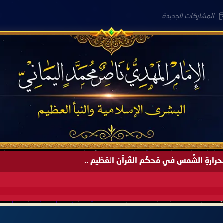
المشاركات الجديدة
لعَامِكم هذا (1445 هـ) ..