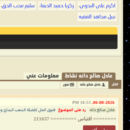
اكرم علي البدوي
،
زكريا حميد الدبعا
،
سليم محب الحق
،
نبيل مجاهد الفقيه
عادل صالح دانه نشاط
معلومات عني
الكل
عادل صالح دانه
صور
10:53 PM
06-08-2026,
عادل صالح دانه
رد على الموضوع
فتوى الحل لقضيّة الشعب اليمانيّ و
======== اقتباس ========= 211637