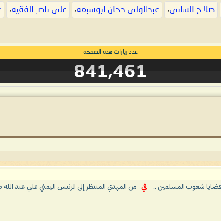
صلاح الساني
،
عبدالولي دحان ابوسبعه
،
علي ناصر الفقيه
،
غ
عدد زيارات هذه الصفحة
841,461
قضايا شعوب المسلمين ..
في
من المهدي المنتظر إلى الرئيس اليمني علي عبد الله