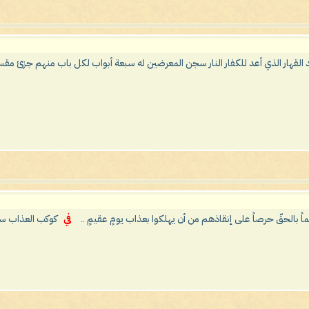
حد القهار الذي أعد للكفار النار سجن المعرضين له سبعة أبواب لكل باب منهم جزئ مقسو
اً بالحقّ حرصاً على إنقاذهم من أن يهلكوا بعذاب يومٍ عقيمٍ ..
في
كوكب العذاب سقر lanet