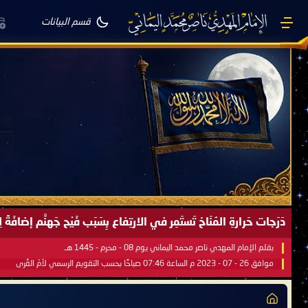
قسم البيانات
صَيْفُ سَقَرَ يَبدأُ في اجتياحِ شِتاءِ القُطبِ الشَّمالي كَما وعَدناكُم بالحقِّ 
بقلم الإمام المهدي ناصر محمد اليماني يوم 18 - جمادى الآخرة - 1445 هـ
موافق 31 - 12 - 2023 م الساعة 07:44 صباحًا بحسب التقويم الرسمي لأمّ القُرى