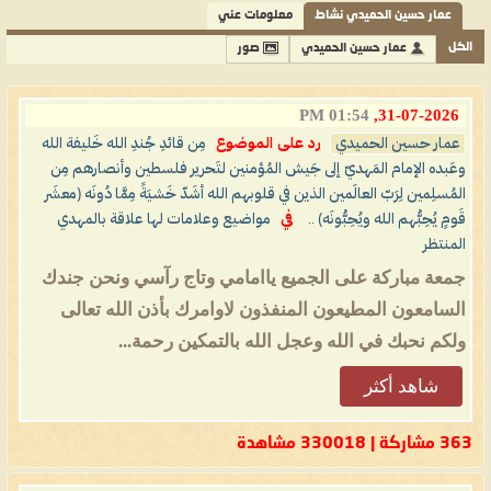
عمار حسين الحميدي نشاط
معلومات عني
الكل
عمار حسين الحميدي
صور
01:54 PM
31-07-2026,
عمار حسين الحميدي
رد على الموضوع
مِن قائدِ جُندِ الله خَليفة الله
وعَبده الإمام المَهديّ إلى جَيش المُؤمنين لتَحرير فلسطين وأنصارهم مِن
المُسلِمين لِرَبّ العالَمين الذين في قلوبهم الله أشَدّ خَشيَةً مِمَّا دُونَه (معشَر
قَومٍ يُحِبُّهم الله ويُحِبُّونَه) ..
في
مواضيع وعلامات لها علاقة بالمهدي
المنتظر
جمعة مباركة على الجميع ياامامي وتاج رآسي ونحن جندك
السامعون المطيعون المنفذون لاوامرك بأذن الله تعالى
ولكم نحبك في الله وعجل الله بالتمكين رحمة...
شاهد أكثر
363 مشاركة | 330018 مشاهدة