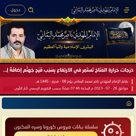
دخول
دَرَجات حَرارةِ المُنَاخ تَستَمِر في الارتِفاع بِسَبَب فَيْح جَهنَّم إضافَةً لِحرارةِ الشَّمس في مُحكَم القُرآن العَظيم ..
بقلم الإمام المهدي ناصر محمد اليماني يوم 08 - محرم - 1445 هـ
موافق 26 - 07 - 2023 م الساعة 07:46 صباحًا بحسب التقويم الرسمي لأمّ القُرى
سلسلة بيانات فيروس كورونا وسره المكنون