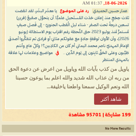
01:37 AM
18-06-2026,
عمار حسين الحميدي
رد على الموضوع
يا معشَر البشَر، لقد انقضت
ثلاث حِجَجٍ منذ إعلان حَدَث المُستَحيل علميًّا: أن يتحوَّل صقيعُ (فريزر)
تسعين درجةً تحت الصفر - شتاء ليل الُقطب الجنوبيّ - إلى فَصل صيفٍ
مُستمرٍّ مُنذ يوليو 2023 حتى اللّحظة رغم اقتراب يوم الاستطالة (يونيو
2026)، وآن الأوان لوقفةٍ جادةٍ مع عقولكم مثانيَ أو فرادى ثم تتفكَّروا أصدقَ
الإمامُ المهديّ ناصر محمد اليماني أم كان من الكاذِبين؟! وكلّ عامٍ وأنتم
طَيِّبون وعلى الحَقِّ ثابِتون إلى يَوم الدِّين ..
في
مواضيع وعلامات لها علاقة
بالمهدي المنتظر
ياويل من كذب بآيات الله وياويل من اعرض عن دعوة الحق
من ربه ان عذاب الله شديد والله اعلم بما يوعون حسبنا
الله ونعم الوكيل سمعنا واطعنا ياخليفة...
شاهد أكثر
199 مشاركة | 95701 مشاهدة
No More Results